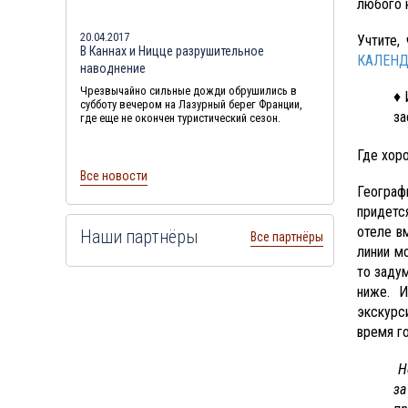
любого 
20.04.2017
Учтите,
В Каннах и Ницце разрушительное
КАЛЕНД
наводнение
Чрезвычайно сильные дожди обрушились в
♦
субботу вечером на Лазурный берег Франции,
за
где еще не окончен туристический сезон.
Где хор
Все новости
Географ
придетс
отеле в
Наши партнёры
Все партнёры
линии м
то задум
ниже. И
экскурс
время го
Н
за