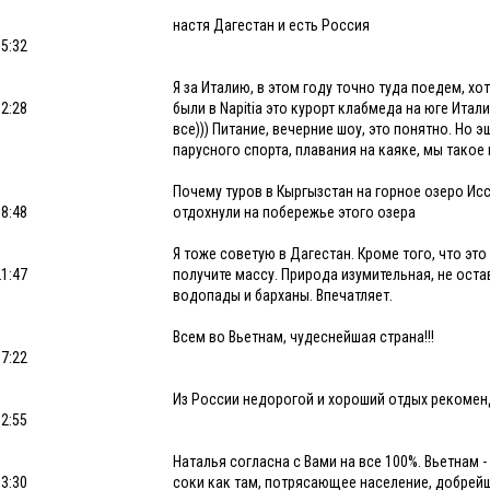
настя Дагестан и есть Россия
15:32
Я за Италию, в этом году точно туда поедем, х
12:28
были в Napitia это курорт клабмеда на юге Ита
все))) Питание, вечерние шоу, это понятно. Но 
парусного спорта, плавания на каяке, мы такое
Почему туров в Кыргызстан на горное озеро Исс
18:48
отдохнули на побережье этого озера
Я тоже советую в Дагестан. Кроме того, что эт
21:47
получите массу. Природа изумительная, не оста
водопады и барханы. Впечатляет.
Всем во Вьетнам, чудеснейшая страна!!!
17:22
Из России недорогой и хороший отдых рекоменд
12:55
Наталья согласна с Вами на все 100%. Вьетнам -
13:30
соки как там, потрясающее население, добрейш