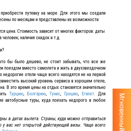
 приобрести путевку на море. Для этого мы создали
несены по месяцам и представлены их возможности.
тся цена. Стоимость зависит от многих факторов: даты
 человек; наличия скидок и т.д.
и?
 что бы было дешево, не стоит забывать, что все же
ли поездом вместо самолета и жить в двухзвездочном
о недорогие отели чаще всего находятся не на первой
совместить высокий уровень сервиса в хорошем отеле,
на. В это время цены на отдых становятся значительно
тить
Турцию
,
Болгарию
,
Тунис
,
Грецию
,
Египет
. Для
Мгновенный расчёт тура
е автобусные туры, куда поехать недорого в любое
одны в датах вылета. Страны, куда можно отправиться
о у вас нет открытой действующей визы. Чаще всего