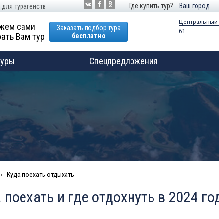
Где купить тур?
Ваш город
 для турагенств
Центральный
жем сами
Заказать подбор тура
61
ать Вам тур
бесплатно
Туры
Спецпредложения
Куда поехать отдыхать
 поехать и где отдохнуть в 2024 го