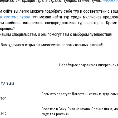
едлагаются горящие туры в страны: Турцию, Египет, Тунис,
Марокко
м сайте вы легко можете подобрать себе тур в соответствии с ва
ая система туров
, тут можно найти тур среди миллионов предло
ем наиболее интересные спецпредложения туроператоров. Кроме 
горящих"!
 нашим специалистам, и они помогут вам с выбором путешествия.
Вам удачного отдыха и множества положительных эмоций!
Не забудьте поделиться интересной
тарии
Всем кто советует Дагестан - езжайте туда сам
07:29
Советую в Баку. ВИза не нужна. Солнце пляж, мо
13:12
году для россиян