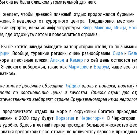
обы она не была слишком утомительной для него.
о желает, чтобы дневной пляжный отдых продолжался бурными в
женный недалеко от курортного центра. Традиционно, местами
ские курорты, из-за их инфраструктуры:
Кипр
,
Майорка
,
Ибица
,
Бол
я, где отдохнуть летом и повеселиться огромна.
 Вы не хотите никуда выходить за территорию отеля, то по анима
урции
. Вообще, турецкие регионы очень разнообразны.
Сиде
и
Бел
море и песчаные пляжи.
Аланья
и
Кемер
по сей день остаются те
 Эгейского побережья, такие как
Мармарис
и
Бодрум
, чаще всего
ваться».
же многие россияне объездили
Турцию
вдоль и поперек, поэтому н
рошо по соотношению цены и качества. Список стран для отд
отечественники выбирают страны Средиземноморья из-за недолгог
 предпочитаете отдых на море в окружении богатых природны
ениями в 2020 году будут
Хорватия
и
Черногория
. В Черногории
е удобно. Здесь в летний период проходит большое множество фест
орватия превосходит все страны по количеству парков и природны