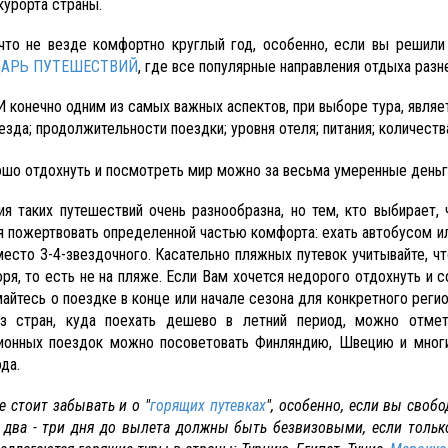
курорта страны.
 что не везде комфортно круглый год, особенно, если вы решили
АРЬ ПУТЕШЕСТВИЙ
, где все популярные направления отдыха раз
И конечно одним из самых важных аспектов, при выборе тура, являе
езда; продолжительности поездки; уровня отеля; питания; количества
ошо отдохнуть и посмотреть мир можно за весьма умеренные деньг
ия таких путешествий очень разнообразна, но тем, кто выбирает,
я пожертвовать определенной частью комфорта: ехать автобусом и
место 3-4-звездочного. Касательно пляжных путевок учитывайте, чт
оря, то есть не на пляже. Если Вам хочется недорого отдохнуть и 
айтесь о поездке в конце или начале сезона для конкретного регио
з стран, куда поехать дешево в летний период, можно отме
ионных поездок можно посоветовать Финляндию, Швецию и многи
да.
е стоит забывать и о "
горящих путевках
", особенно, если вы своб
 два - три дня до вылета должны быть безвизовыми, если тольк