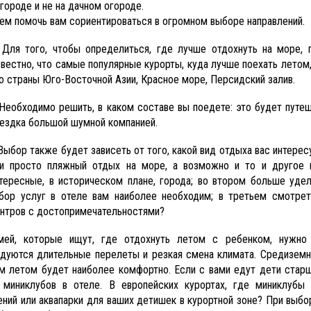
городе и не на дачном огороде.
м помочь вам сориентироваться в огромном выборе направлений.
Для того, чтобы определиться, где лучше отдохнуть на море, 
вестно, что самые популярные курорты, куда лучше поехать летом,
о страны Юго-Восточной Азии, Красное море, Персидский залив.
Необходимо решить, в каком составе вы поедете: это будет путеш
ездка большой шумной компанией.
Выбор также будет зависеть от того, какой вид отдыха вас интере
и просто пляжный отдых на море, а возможно и то и другое в
тересные, в историческом плане, города; во втором больше удел
бор услуг в отеле вам наиболее необходим; в третьем смотре
нтров с достопримечательностями?
ей, которые ищут, где отдохнуть летом с ребенком, нужно 
дуются длительные перелеты и резкая смена климата. Средиземно
м летом будет наиболее комфортно. Если с вами едут дети старше
 миниклубов в отеле. В европейских курортах, где миниклубы п
ений или аквапарки для ваших детишек в курортной зоне? При выбо