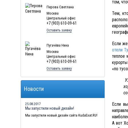
том, чт
Перова Светлана
Тем, кт
Москва
Центральный офис
располо
+7 (903) 610-09-61
европей
Оставить заявку
географи
Если же
Пугачёва Нина
отели Т
Москва
теплое 
Центральный офис
+7 (903) 610-09-61
курорты
«по тусо
Оставить заявку
У
хо
Новости
со
Если вы
25.08.2017
Мы запустили новый дизайн!
направл
Мы запустили новый дизайн сайта KudaExat.RU!
наиболе
А вот Х