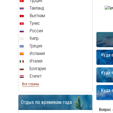
Турция
Таиланд
Вьетнам
Тунис
Россия
Кипр
Греция
Испания
Куда 
Италия
Болгария
Куда 
Египет
Все страны
Куда 
Отдых по временам года
Вопрос 