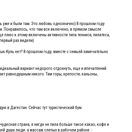
оть уже и были там. Это любовь однозначно) В прошлом году
лии. Понравилось, что там все включено, в прямом смысле
эще плюс к этому включены активности типа тенниса, пилатеса,
 первый раз видели)
ык-Куль нет? В прошлом году, вместе с семьёй замечательно
о идеальный вариант недорого отдохнуть, еще и впечатлений
вит равнодушным никого. Там горы, крепости, каньоны,
ую в Дагестан. Сейчас тут туристический бум
 чудесная страна, я нигде не пила больше такое какао, кофе и
ей души люди. а массаж слепых в рабочем районе -