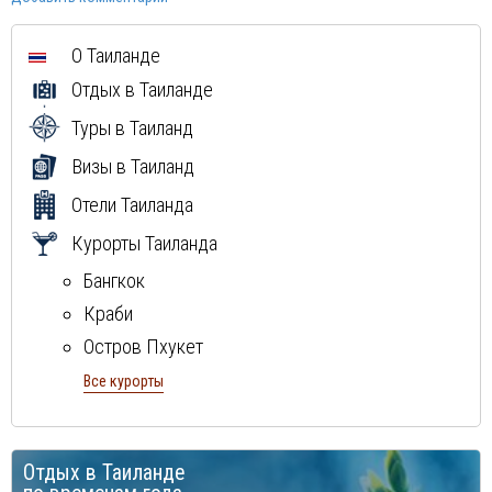
Доминиканская Республика
Греция
О Таиланде
Мальдивы
Отдых в Таиланде
Туры в Таиланд
Визы в Таиланд
Отели Таиланда
Курорты Таиланда
Бангкок
Краби
Остров Пхукет
Остров Самуи
Все курорты
Паттайя
Отдых в Таиланде