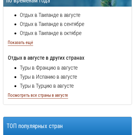
по временам года
Отдых в Таиланде в августе
Отдых в Таиланде в сентябре
Отдых в Таиланде в октябре
Отдых в Таиланде в ноябре
Показать ещё
Отдых в Таиланде в декабре
Отдых в августе в других странах
Отдых в Таиланде в январе
Туры в Францию в августе
Отдых в Таиланде в феврале
Туры в Испанию в августе
Отдых в Таиланде в марте
Туры в Турцию в августе
Отдых в Таиланде в апреле
Туры в Болгарию в августе
Посмотреть все страны в августе
Отдых в Таиланде в мае
Туры в Португалию в августе
Отдых в Таиланде в июне
Туры в Италию в августе
Отдых в Таиланде в июле
Туры в Египет в августе
ТОП популярных стран
Туры в Кипр в августе