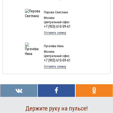
Туры в Мексику в августе
Туры в Кубу в августе
Перова Светлана
Москва
Туры в
Доминиканская Республика
в августе
Центральный офис
+7 (903) 610-09-61
Туры в Грецию в августе
Оставить заявку
Туры в Мальдивы в августе
Туры в Маврикий в августе
Пугачёва Нина
Москва
Центральный офис
+7 (903) 610-09-61
Оставить заявку
Держите руку на пульсе!