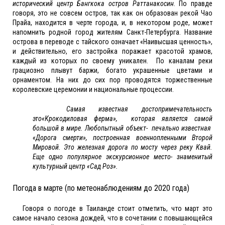
исторический центр Бангкока остров Раттанакосин
. По правде
говоря, это не совсем остров, так как он образован рекой Чао
Прайа, находится в черте города, и, в некотором роде, может
напомнить родной город жителям Санкт-Петербурга. Название
острова в переводе с тайского означает «Наивысшая ценность»,
и действительно, его застройка поражает красотой храмов,
каждый из которых по своему уникален. По каналам реки
грациозно плывут баржи, богато украшенные цветами и
орнаментом. На них до сих пор проводятся торжественные
королевские церемонии и национальные процессии.
Самая известная достопримечательность
это«Крокодиловая ферма», которая является самой
большой в мире. Любопытный объект- печально известная
«Дорога смерти», построенная военнопленными Второй
Мировой. Это железная дорога по мосту через реку Квай.
Еще одно популярное экскурсионное место- знаменитый
культурный центр «Сад Роз».
Погода в марте (по метеонаблюдениям до 2020 года)
Говоря о погоде в Таиланде стоит отметить, что март это
самое начало сезона дождей, что в сочетании с повышающейся