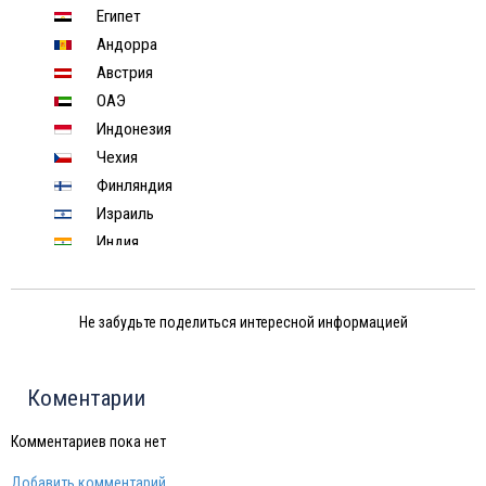
Египет
Андорра
Австрия
ОАЭ
Индонезия
Чехия
Финляндия
Израиль
Индия
Тунис
Шри-Ланка
Не забудьте поделиться интересной информацией
Китай
Россия
Вьетнам
Коментарии
Грузия
Мексика
Комментариев пока нет
Куба
Добавить комментарий