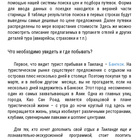
помощью нашей системы поиска цен и подбора путевок. Форма
для ввода данных о поездке находится в верхней части
старницы. В таблице результатов поиска в первых строках будут
выведены самые дешевые по цене предложения. Далее путевки
распределены по мере возрастания стоимости. Здесь же можно
посмотреть описание предлагаемых в турпакете отелей и других
деталей тура (авиарейсы, страховки и т.п.).
Что необходимо увидеть и где побывать?
Первое, что видит турист прибывая в Таиланд –
Бангкок
. На
туристическом рынке существуют предложения с отдыхом на
островах плюс несколько дней в столице. Поэтому покупая тур в
марте, и в любом другом месяце, вы не прогадаете, если на
несколько дней задержитесь в Банкоке. Этот город несомненно
один из самых захватывающих в Азии. Одна из главных улиц
города, Као Сан Роад, является образцовой в плане
туристической жизни – с утра до ночи круглый год здесь не
прекращается жизнь, улица изобилует различными ресторанами,
клубами, сувенирными лавками и шоппинг центрами.
Для тех, кто хочет дополнить свой отдых в Таиланде еще и
познавательно-экскурсионной программой, стоит посетить