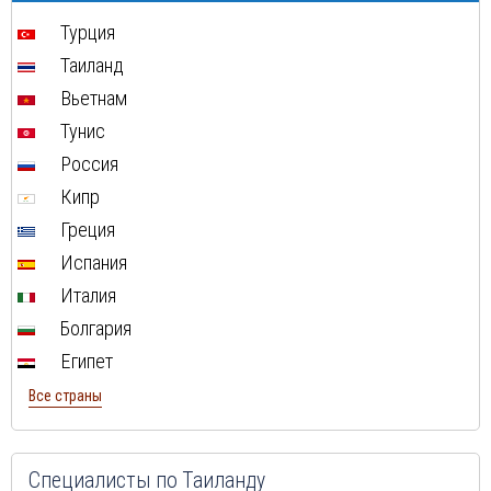
Туры в Швейцарию в августе
Турция
Туры в ОАЭ в августе
Таиланд
Туры в Мальту в августе
Вьетнам
Туры в Индонезию в августе
Тунис
Туры в Хорватию в августе
Россия
Туры в Чехию в августе
Кипр
Туры в Финляндию в августе
Греция
Туры в Черногорию в августе
Испания
Туры в Израиля в августе
Италия
Туры в Индию в августе
Болгария
Туры в Марокко в августе
Египет
Туры в Тунис в августе
Все страны
Туры в
Шри-Ланка
в августе
Туры в Норвегию в августе
Туры в Россию в августе
Специалисты по Таиланду