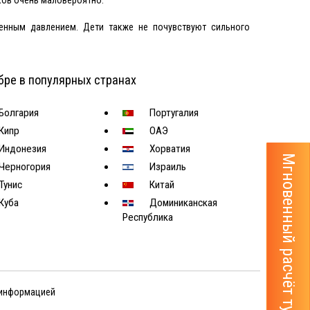
енным давлением. Дети также не почувствуют сильного
бре в популярных странах
Болгария
Португалия
Кипр
ОАЭ
Индонезия
Хорватия
Мгновенный расчёт тура
Черногория
Израиль
Тунис
Китай
Куба
Доминиканская
Республика
 информацией