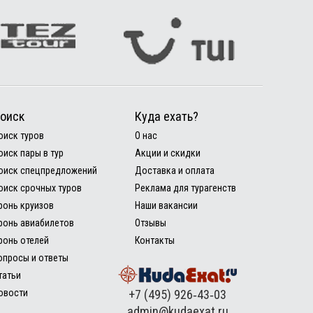
оиск
Куда ехать?
оиск туров
О нас
оиск пары в тур
Акции и скидки
оиск спецпредложений
Доставка и оплата
оиск срочных туров
Реклама для турагенств
ронь круизов
Наши вакансии
ронь авиабилетов
Отзывы
ронь отелей
Контакты
опросы и ответы
татьи
овости
+7 (495) 926‑43‑03
admin@kudaexat.ru