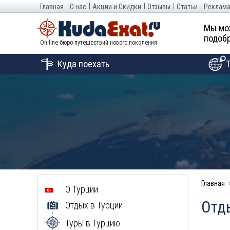
Главная
О нас
Акции и Скидки
Отзывы
Статьи
Реклама
Мы мо
подобр
On-line бюро путешествий нового поколения
Куда поехать
Главная
О Турции
Отды
Отдых в Турции
Туры в Турцию