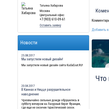
Туры в Мальдивы в августе
Татьяна Хабарова
Комен
Москва
Туры в Маврикий в августе
Центральный офис
+7 (903) 610-09-61
Комментари
Оставить заявку
Добавить 
Новости
25.08.2017
Мы запустили новый дизайн!
Мы запустили новый дизайн сайта KudaExat.RU!
Что
20.04.2017
В Каннах и Ницце разрушительное
наводнение
Чрезвычайно сильные дожди обрушились в
субботу вечером на Лазурный берег Франции,
где еще не окончен туристический сезон.