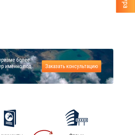
уризме более
ур именно под
Заказать консультацию