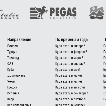
Направления
По временам года
П
Россия
Куда ехать в январе?
П
Турция
Куда ехать в феврале?
П
Таиланд
Куда ехать в марте?
П
ОАЭ
Куда ехать в апреле?
П
Куба
Куда ехать в мае?
Б
Доминикана
Куда ехать в июне?
Б
Чехия
Куда ехать в июле?
Б
Греция
Куда ехать в августе?
В
Испания
Куда ехать в сентябре?
С
Кипр
Куда ехать в октябре?
Н
Все направления
Куда ехать в ноябре?