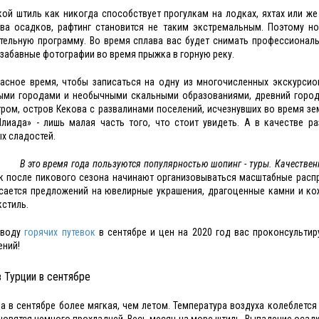
ой штиль как никогда способствует прогулкам на лодках, яхтах или ж
ва осадков, рафтинг становится не таким экстремальным. Поэтому но
тельную программу. Во время сплава вас будет снимать профессионал
 забавные фотографии во время прыжка в горную реку.
асное время, чтобы записаться на одну из многочисленных экскурси
ыми городами и необычными скальными образованиями, древний город
ром, остров Кекова с развалинами поселений, исчезнувших во время зе
лиада» - лишь малая часть того, что стоит увидеть. А в качестве р
х сладостей.
В это время года пользуются популярностью шопинг - туры. Качеств
к после пикового сезона начинают организовываться масштабные распр
сается предложений на ювелирные украшения, драгоценные камни и кож
кстиль.
оводу
горячих путевок
в сентябре и цен на 2020 год вас проконсульти
ний!
в Турции в сентябре
а в сентябре более мягкая, чем летом. Температура воздуха колеблется 
новятся немного прохладней. Весь месяц на море штиль. Выпадение осад