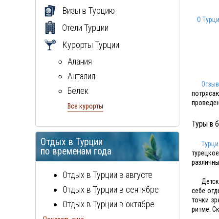
Визы в Турцию
О Турц
Отели Турции
Курорты Турции
Алания
Анталия
Отзыв
Белек
потряса
проведен
Бодрум
Все курорты
Кемер
Туры в б
Кунду
Отдых в Турции
Турци
Мармарис
по временам года
турецкое
различны
Сиде
Отдых в Турции в августе
Детск
Отдых в Турции в сентябре
себе отд
точки з
Отдых в Турции в октябре
ритме. С
Отдых в Турции в ноябре