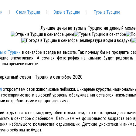
ии
|
Отели Турции
|
Визы в Турцию
|
Туры в Турцию
Лучшие цены на туры в Турцию на данный моме
ы о Турции
в сентябре всегда на высоте. Так почему бы не продлить се
ющие впечатления. А сочная фотография на камине будет радовать 
ном времени вместе.
архатный сезон - Турция в сентябре 2020
я
откроет вам свои живописные пейзажи, шикарные курорты, национальны
 гостеприимство и высокий уровень обслуживания остаются неизменным
ми потребностями и предпочтениями.
ий отдых в этот период неудобен только тем, что в это время дети нач
ыхать в сентябре с ребенком. Детишкам же дошкольного возраста это в
рения небольшого количества отдыхающих. Детские дискотеки и аним
кучно ребятам не будет.