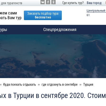
Где купить тур?
Ваш город
 для турагенств
Центральный
жем сами
Заказать подбор тура
61
ать Вам тур
бесплатно
Туры
Спецпредложения
Куда поехать отдыхать
где отдохнуть в сентябре
Турция
х в Турции в сентябре 2020. Стоим