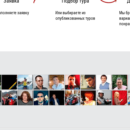
Заявка
Подбор тура
Д
аполняете заявку
Или выбираете из
Мы бр
опубликованных туров
вариа
понра