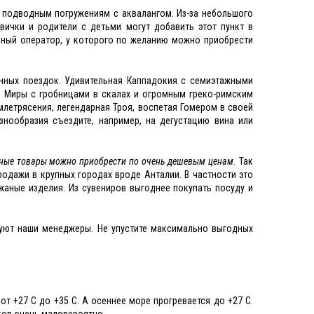
е подводным погружениям с аквалангом. Из-за небольшого
вички и родители с детьми могут добавить этот пункт в
ьный оператор, у которого по желанию можно приобрести
онных поездок. Удивительная Каппадокия с семиэтажными
 Миры с гробницами в скалах и огромным греко-римским
млетрясения, легендарная Троя, воспетая Гомером в своей
азнообразия съездите, например, на дегустацию вина или
енные товары можно приобрести по очень дешевым ценам.
Так
одажи в крупных городах вроде Анталии. В частности это
аные изделия. Из сувениров выгоднее покупать посуду и
руют наши менеджеры. Не упустите максимально выгодных
от +27 С до +35 С. А осеннее море прогревается до +27 С.
ков очень маловероятно.