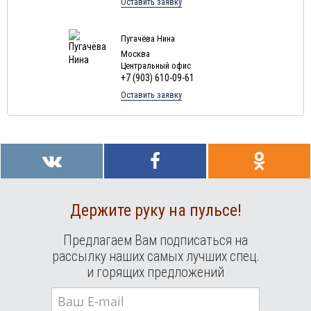
Оставить заявку
Туры в Мальдивы в августе
Туры в Маврикий в августе
Пугачёва Нина
Москва
Центральный офис
+7 (903) 610-09-61
Оставить заявку
Держите руку на пульсе!
Предлагаем Вам подписаться на
рассылку наших самых лучших спец.
и горящих предложений