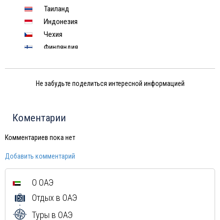
Таиланд
Индонезия
Чехия
Финляндия
Венесуэла
Израиль
Не забудьте поделиться интересной информацией
Индия
Тунис
Шри-Ланка
Коментарии
Норвегия
Иордания
Комментариев пока нет
Китай
Добавить комментарий
Россия
Вьетнам
О ОАЭ
Мексика
Отдых в ОАЭ
Куба
Доминиканская Республика
Туры в ОАЭ