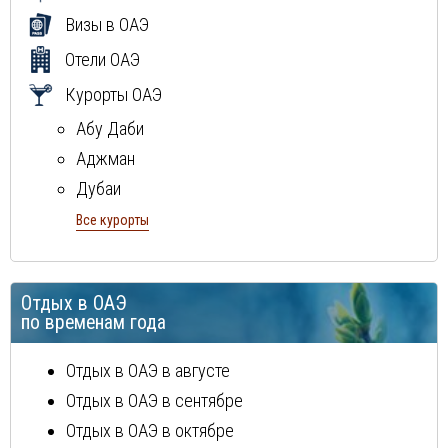
Греция
Визы в ОАЭ
Мальдивы
Отели ОАЭ
Маврикий
Курорты ОАЭ
Абу Даби
Аджман
Дубаи
Рас Аль Хайма
Все курорты
Фуджейра
Шарджа
Отдых в ОАЭ
по временам года
Отдых в ОАЭ в августе
Отдых в ОАЭ в сентябре
Отдых в ОАЭ в октябре