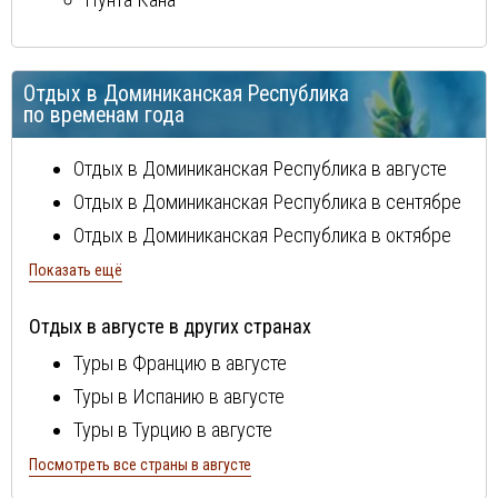
Отдых в
Доминиканская Республика
по временам года
Отдых в
Доминиканская Республика
в августе
Отдых в
Доминиканская Республика
в сентябре
Отдых в
Доминиканская Республика
в октябре
Отдых в
Доминиканская Республика
в ноябре
Показать ещё
Отдых в
Доминиканская Республика
в декабре
Отдых в августе в других странах
Отдых в
Доминиканская Республика
в январе
Туры в Францию в августе
Отдых в
Доминиканская Республика
в феврале
Туры в Испанию в августе
Отдых в
Доминиканская Республика
в марте
Туры в Турцию в августе
Отдых в
Доминиканская Республика
в апреле
Туры в Болгарию в августе
Посмотреть все страны в августе
Отдых в
Доминиканская Республика
в мае
Туры в Португалию в августе