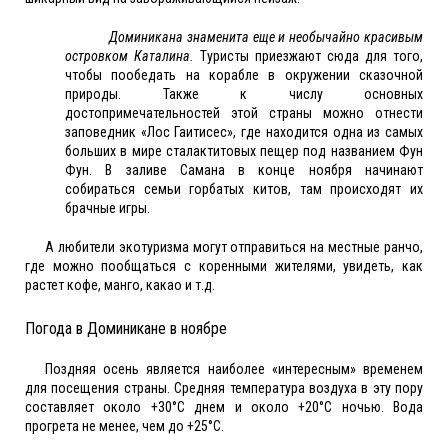
Доминикана знаменита еще и необычайно красивым
островком Каталина.
Туристы приезжают сюда для того,
чтобы пообедать на корабле в окружении сказочной
природы. Также к числу основных
достопримечательностей этой страны можно отнести
заповедник «Лос Гаитисес», где находится одна из самых
больших в мире сталактитовых пещер под названием Фун
Фун. В заливе Самана в конце ноября начинают
собираться семьи горбатых китов, там происходят их
брачные игры.
А любители экотуризма могут отправиться на местные ранчо,
где можно пообщаться с коренными жителями, увидеть, как
растет кофе, манго, какао и т.д.
Погода в Доминикане в ноябре
Поздняя осень является наиболее «интересным» временем
для посещения страны. Средняя температура воздуха в эту пору
составляет около +30°С днем и около +20°С ночью. Вода
прогрета не менее, чем до +25°С.