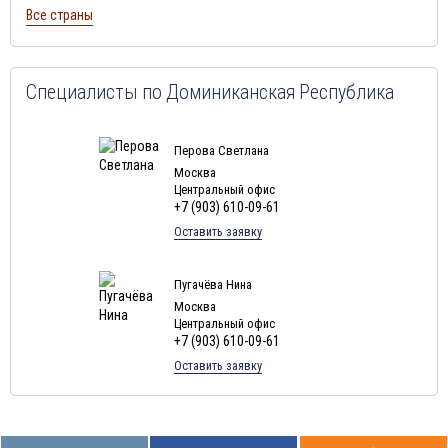
Туры в Марокко в августе
Все страны
Туры в Тунис в августе
Туры в
Шри-Ланка
в августе
Туры в Норвегию в августе
Специалисты по
Доминиканская Республика
Туры в Россию в августе
Туры в Мексику в августе
Перова Светлана
Москва
Туры в Кубу в августе
Центральный офис
+7 (903) 610-09-61
Туры в Грецию в августе
Оставить заявку
Туры в Мальдивы в августе
Туры в Маврикий в августе
Пугачёва Нина
Москва
Центральный офис
+7 (903) 610-09-61
Оставить заявку