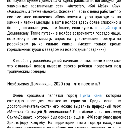
пользуется
курорт Пуэрто-Плата
. Здесь располагаются следующие
знаменитые гостиничные сети:
«Iberostar», «Sol Melia», «Riu»,
«Paradisus», а также «Barcelo»
. Основная часть отелей работает по
системе «все включено». «Пик» покупки туров приходится на
зимние и летние месяцы, а вот в ноябре здесь более спокойно и
более доступные цены, тем более, если купить
горящий тур
в
Доминикану. Такие путевки в ноябре встречаются гораздо чаще,
поскольку в эти месяцы спрос на туристические поездки на
российском рынке сильно снижен (может только кроме
горнолыжных туров с заездом на новогодние праздники)
В ноябре у российсих детей начинаются школьные каникулы-
это отличный повод вывезти своего ребенка погреться под
тропическим солнцем.
Ноябрьская Доминикана 2020 год - что посетить?
Очень красивым является город
Пунта Кана
, который
ежегодно посещает множество туристов. Среди основных
достопримечательностей его можно выделить природный
парк
«Манати»
. Столицей Доминиканской Республики является
город
Санто-Доминго
, который был основан еще в 1496 году благодаря
Христофору Колумбу. На территории этого города находится
большое количество редчайших памятников истории, именно