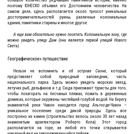
поэтому ЮНЕСКО объявил его Достоянием человечества. На
самом деле, здесь располагается около трехсот уникальных
достопримечательностей: руины, различные колониальные
здания, памятники старины и многое другое.
А еще вам обязательно нужно посетить Колониальную зону, где
можно увидеть улицу Дам (она является первой улицей Нового
Света).
Географическое» путешествие
Нельзя не вспомнить и об
острове Саоне
, который
представляет собой природный заповедник, часть
национального парка. Здесь можно увидеть морских звезд,
летучих рыб, дельфинов и т.д. Сюда приезжают туристы для того,
чтобы позагорать на песчаных пляжах, пожить в деревянных
домиках, которые окружены чистейшей голубой водой. На берегу
знаменитой реки Чавон находится
город Альтос-де-Чавон
–
уникальное поселение среди дикой природы. Здесь все
построено из камня (строительство велось около 30 лет назад
знаменитым архитектором Роберто Копа). Этот город
располагается на горе, из любой его точки открывается
шикарный вид на завораживающийся пейзаж.