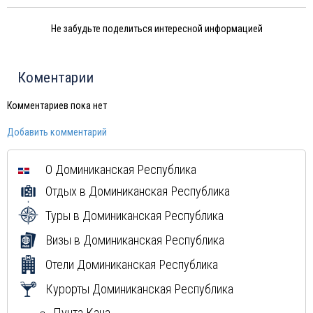
Венесуэла
Не забудьте поделиться интересной информацией
Израиль
Индия
Тунис
Коментарии
Шри-Ланка
Норвегия
Комментариев пока нет
Иордания
Добавить комментарий
Китай
Россия
О
Доминиканская Республика
Вьетнам
Отдых в
Доминиканская Республика
Мексика
Куба
Туры в
Доминиканская Республика
Греция
Визы в
Доминиканская Республика
Мальдивы
Отели
Доминиканская Республика
Маврикий
Курорты
Доминиканская Республика
Пунта Кана