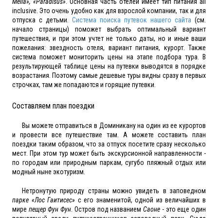
Melia», «Paradisus»
. Основная часть отелей имеет тип питания all
inclusive. Это очень удобно как для взрослой компании, так и для
отпуска с детьми.
Система поиска путевок нашего сайта
(см.
начало страницы) поможет выбрать оптимальный вариант
путешествия, и при этом учтет не только даты, но и иные ваши
пожелания: звездность отеля, вариант питания, курорт. Также
система поможет мониторить цены на этапе подбора тура. В
результирующей таблице цены на путевки выводятся в порядке
возрастания. Поэтому самые дешевые туры видны сразу в первых
строчках, там же попадаются и горящие путевки.
Составляем план поездки
Вы можете отправиться в Доминикану на один из ее курортов
и провести все путешествие там. А можете составить план
поездки таким образом, что за отпуск посетите сразу несколько
мест. При этом тур может быть экскурсионной направленности -
по городам или природным паркам, сугубо пляжный отдых или
модный ныне экотуризм.
Нетронутую природу страны можно увидеть в заповедном
парке «Лос Гаитисес»
с его знаменитой, одной из величайших в
мире
пещер Фун Фун
. Остров под названием
Саоне
- это еще один