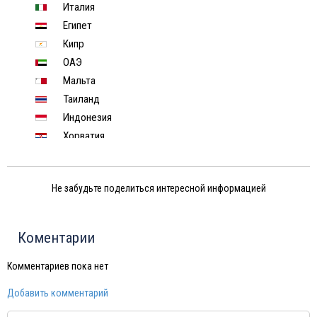
Италия
Египет
Кипр
ОАЭ
Мальта
Таиланд
Индонезия
Хорватия
Чехия
Финляндия
Не забудьте поделиться интересной информацией
Черногория
Израиль
Индия
Коментарии
Марокко
Тунис
Комментариев пока нет
Китай
Добавить комментарий
Вьетнам