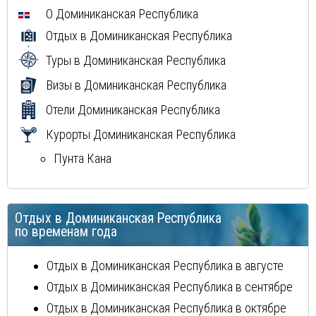
Мексика
О
Доминиканская Республика
Куба
Отдых в
Доминиканская Республика
Греция
Туры в
Доминиканская Республика
Визы в
Доминиканская Республика
Отели
Доминиканская Республика
Курорты
Доминиканская Республика
Пунта Кана
Отдых в
Доминиканская Республика
по временам года
Отдых в
Доминиканская Республика
в августе
Отдых в
Доминиканская Республика
в сентябре
Отдых в
Доминиканская Республика
в октябре