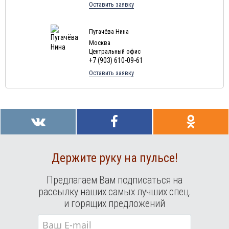
Оставить заявку
Туры в Мальдивы в августе
Туры в Маврикий в августе
Пугачёва Нина
Москва
Центральный офис
+7 (903) 610-09-61
Оставить заявку
Держите руку на пульсе!
Предлагаем Вам подписаться на
рассылку наших самых лучших спец.
и горящих предложений