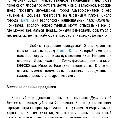
популярный среди путешественников заповедный парк. Сюда
приезжают, чтобы посмотреть летучих рыб, дельфинов, морских
звезд, посетить легендарный город Альтос-де-Чавон с его
каменными домами, позагорать на чистейшем пляже. Около
города
Пунта Кана
расположен национальный
парк «Манати»
.
Почитатели экологического туризма могут отдыхать на ранчо,
где можно заниматься традиционными ремеслами, общаться с
местными жителями, наблюдать, как растут какао, кофе, манго.
Любите городские экскурсии? Очень красивым
можно назвать город
Пунта Кана
, который ежегодно
посещает огромное число путешественников. Интересна и
столица Доминиканы -
Санто-Доминго
, считающаяся
ЮНЕСКО как Мировое Наследие человечества. В столице
страны можно посмотреть памятники, сооружения в
колониальном стиле, древние руины.
Местные осенние праздники
В сентябре в Доминикане широко отмечают
День Святой
Мерседес
, приходящийся на 24-е число. В этот день во всех
городах страны проходят массовые гуляния, ярмарки, мини-
карнавалы. На тех курортах, что ориентированы на активный
отдых, в начале осени проходят разнообразные спортивные