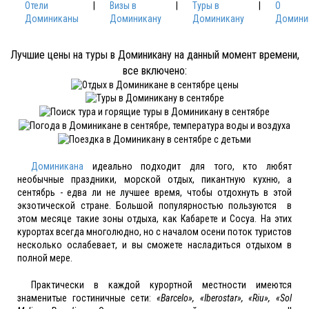
Отели
|
Визы в
|
Туры в
|
О
Доминиканы
Доминикану
Доминикану
Домини
Лучшие цены на туры в Доминикану на данный момент времени,
все включено:
Доминикана
идеально подходит для того, кто любят
необычные праздники, морской отдых, пикантную кухню, а
сентябрь - едва ли не лучшее время, чтобы отдохнуть в этой
экзотической стране. Большой популярностью пользуются в
этом месяце такие зоны отдыха, как Кабарете и Сосуа. На этих
курортах всегда многолюдно, но с началом осени поток туристов
несколько ослабевает, и вы сможете насладиться отдыхом в
полной мере.
Практически в каждой курортной местности имеются
знаменитые гостиничные сети:
«Barcelo», «Iberostar», «Riu», «Sol