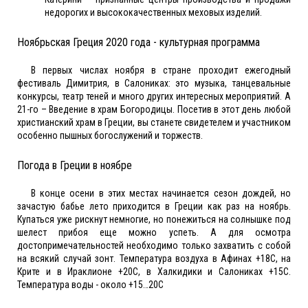
недорогих и высококачественных меховых изделий.
Ноябрьская Греция 2020 года - культурная программа
В первых числах ноября в стране проходит ежегодный
фестиваль Димитрия, в Салониках: это музыка, танцевальные
конкурсы, театр теней и много других интересных мероприятий. А
21-го – Введение в храм Богородицы. Посетив в этот день любой
христианский храм в Греции, вы станете свидетелем и участником
особенно пышных богослужений и торжеств.
Погода в Греции в ноябре
В конце осени в этих местах начинается сезон дождей, но
зачастую бабье лето приходится в Греции как раз на ноябрь.
Купаться уже рискнут немногие, но понежиться на солнышке под
шелест прибоя еще можно успеть. А для осмотра
достопримечательностей необходимо только захватить с собой
на всякий случай зонт. Температура воздуха в Афинах +18С, на
Крите и в Ираклионе +20С, в Халкидики и Салониках +15С.
Температура воды - около +15…20С