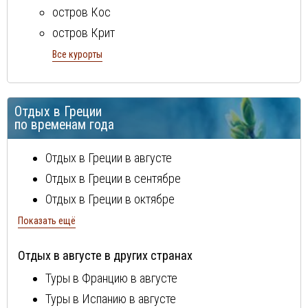
остров Кос
остров Крит
остров Родос
Все курорты
п-ов Кассандра
п-ов Ситония
Отдых в Греции
полуостров Пелопоннес
по временам года
Отдых в Греции в августе
Отдых в Греции в сентябре
Отдых в Греции в октябре
Отдых в Греции в ноябре
Показать ещё
Отдых в Греции в марте
Отдых в августе в других странах
Отдых в Греции в апреле
Туры в Францию в августе
Отдых в Греции в мае
Туры в Испанию в августе
Отдых в Греции в июне