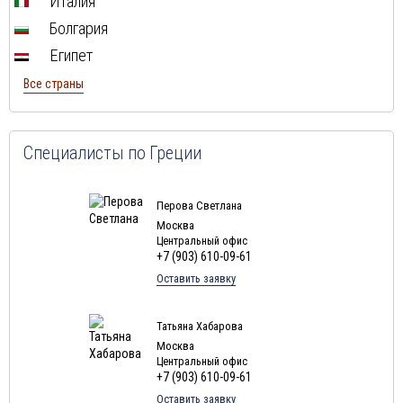
Италия
Туры в Израиля в августе
Болгария
Туры в Индию в августе
Египет
Туры в Марокко в августе
Все страны
Туры в Тунис в августе
Туры в
Шри-Ланка
в августе
Туры в Норвегию в августе
Специалисты по Греции
Туры в Россию в августе
Туры в Мексику в августе
Перова Светлана
Москва
Туры в Кубу в августе
Центральный офис
+7 (903) 610-09-61
Туры в
Доминиканская Республика
в августе
Оставить заявку
Туры в Мальдивы в августе
Туры в Маврикий в августе
Татьяна Хабарова
Москва
Центральный офис
+7 (903) 610-09-61
Оставить заявку