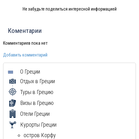
Венесуэла
Не забудьте поделиться интересной информацией
Израиль
Индия
Тунис
Коментарии
Шри-Ланка
Норвегия
Комментариев пока нет
Иордания
Добавить комментарий
Китай
Россия
О Греции
Вьетнам
Отдых в Греции
Мексика
Куба
Туры в Грецию
Доминиканская Республика
Визы в Грецию
Мальдивы
Отели Греции
Маврикий
Курорты Греции
остров Корфу