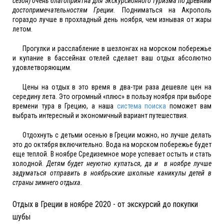
сезон) очень благоприятна для экскурсионного туризма по древним
достопримечательностям Греции.
Подниматься на Акрополь
гораздо лучше в прохладный день ноября, чем изнывая от жары
летом.
Прогулки и расслабление в шезлонгах на морском побережье
и купание в бассейнах отелей сделает ваш отдых абсолютно
удовлетворяющим.
Цены на отдых в это время в два-три раза дешевле цен на
середину лета. Это огромный «плюс» в пользу ноября при выборе
времени тура в Грецию, а наша
система поиска
поможет вам
выбрать интересный и экономичный вариант путешествия.
Отдохнуть с детьми осенью в Греции можно, но лучше делать
это до октября включительно. Вода на морском побережье будет
еще теплой. В ноябре Средиземное море успевает остыть и стать
холодной.
Детям будет неуютно купаться, да и в ноябре лучше
задуматься отправить в ноябрьские школные каникулы детей в
страны зимнего отдыха.
Отдых в Греции в ноябре 2020 - от экскурсий до покупки
шубы