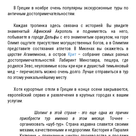
В Греции в ноябре очень популярны экскурсионные туры по
античным достопримечательностям.
Каждая тропинка здесь связана с историей. Вы увидите
знаменитый
Афинский Акрополь
и подниметесь на него,
побываете в
городе Дельфы
с его знаменитым оракулом, на горе
Олимп ощутите присутствие могущественных богов, а в Олимпии
представите состязания атлетов. В Микенах вы окажетесь в
царстве Агамемнона
, а остров
Крит
– собрание самых разных
достопримечательностей. Лабиринт Минотавра, пещера, где
родился Зевс, неуловимые козы кри-кри и душистый тимьяновый
мед – перечислять можно очень долго. Лучше отправиться в тур
по этому уникальнейшему месту.
Хотя курортные отели в Греции в конце осени закрываются,
европейский сервиз и развлечения в крупных городах к вашим
услугам.
Шопинг в этой стране - это еще одна их причин
приобрести тур именно в этом месяце.
Точнее -
организовать «шуб-тур». Страна издавна славится своими
мехами, качественными и недорогими. Кастория и Паралия
Катерини – признанные центры производства и продажи