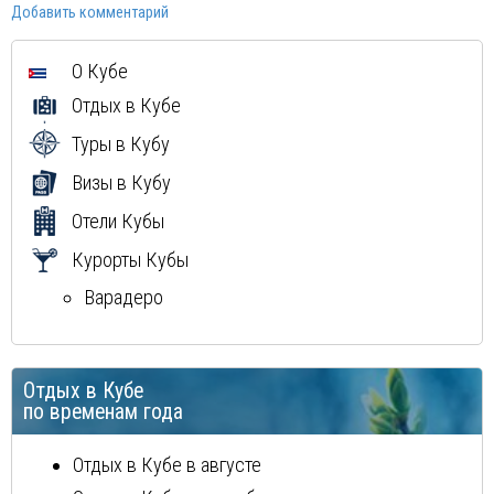
Добавить комментарий
Шри-Ланка
Норвегия
О Кубе
Россия
Отдых в Кубе
Мексика
Доминиканская Республика
Туры в Кубу
Греция
Визы в Кубу
Мальдивы
Отели Кубы
Маврикий
Курорты Кубы
Варадеро
Отдых в Кубе
по временам года
Отдых в Кубе в августе