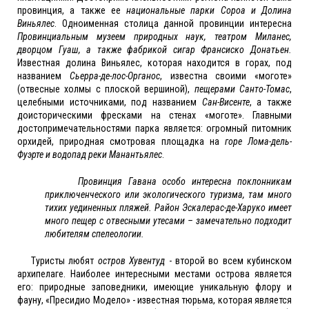
провинция, а также ее
национальные парки Сороа и Долина
Виньялес
. Одноименная столица данной провинции интересна
Провинциальным музеем природных наук, театром Миланес,
дворцом Гуаш, а также фабрикой сигар Франсиско Донатьен.
Известная долина Виньялес, которая находится в горах, под
названием
Сьерра-де-лос-Органос
, известна своими «моготе»
(отвесные холмы с плоской вершиной),
пещерами Санто-Томас
,
целебными источниками, под названием
Сан-Висенте
, а также
доисторическими фресками на стенах «моготе». Главными
достопримечательностями парка является: огромный питомник
орхидей, природная смотровая площадка на
горе Лома-дель-
Фуэрте и водопад реки Манантьялес
.
Провинция Гавана особо интересна поклонникам
приключенческого или экологического туризма, там много
тихих уединенных пляжей. Район Эскалерас-де-Харуко имеет
много пещер с отвесными утесами – замечательно подходит
любителям спелеологии.
Туристы любят
остров Хувентуд
- второй во всем кубинском
архипелаге. Наиболее интересными местами острова является
его: природные заповедники, имеющие уникальную флору и
фауну, «Пресидио Модело» - известная тюрьма, которая является