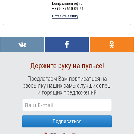
Туры в
Доминиканская Республика
в августе
Центральный офис
+7 (903) 610-09-61
Туры в Грецию в августе
Оставить заявку
Туры в Мальдивы в августе
Туры в Маврикий в августе
Держите руку на пульсе!
Предлагаем Вам подписаться на
рассылку наших самых лучших спец.
и горящих предложений
Подписаться