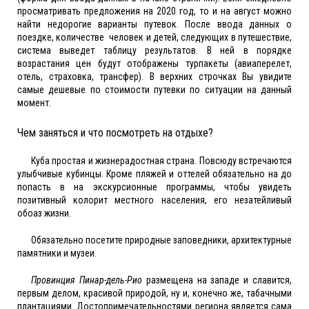
просматривать предложения на 2020 год, то и на август можно
найти недорогие варианты путевок. После ввода данных о
поездке, количестве человек и детей, следующих в путешествие,
система выведет таблицу результатов. В ней в порядке
возрастания цен будут отображены турпакеты (авиаперелет,
отель, страховка, трансфер). В верхних строчках Вы увидите
самые дешевые по стоимости путевки по ситуации на данный
момент.
Ч
ем заняться и что посмотреть на отдыхе?
Куба простая и жизнерадостная страна. Повсюду встречаются
улыбчивые кубинцы. Кроме пляжей и оттелей обязательно на до
попасть в на экскурсионные программы, чтобы увидеть
позитивный колорит местного населения, его незатейливый
обоаз жизни.
Обязательно посетите природные заповедники, архитектурные
памятники и музеи.
Провинция Пинар-дель-Рио
размещена на западе и славится,
первым делом, красивой природой, ну и, конечно же, табачными
плантациями. Достопримечательностями региона является сама