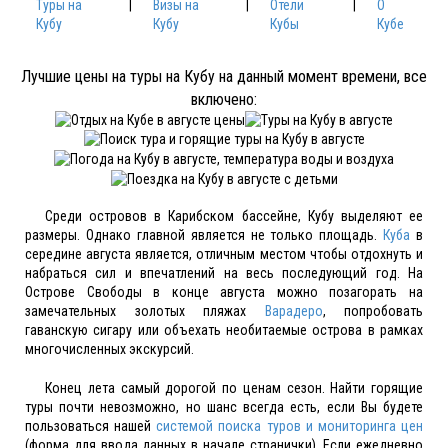
Туры на
|
Визы на
|
Отели
|
О
Кубу
Кубу
Кубы
Кубе
Лучшие цены на туры на Кубу на данный момент времени, все
включено:
Среди островов в Карибском бассейне, Кубу выделяют ее
размеры. Однако главной является не только площадь.
Куба
в
середине августа является, отличным местом чтобы отдохнуть и
набраться сил и впечатлений на весь последующий год. На
Острове Свободы в конце августа можно позагорать на
замечательных золотых пляжах
Варадеро
, попробовать
гаванскую сигару или объехать необитаемые острова в рамках
многочисленных экскурсий.
Конец лета самый дорогой по ценам сезон. Найти горящие
туры почти невозможно, но шанс всегда есть, если Вы будете
пользоваться нашей
системой поиска туров и мониторинга цен
(форма для ввода данных в начале странички). Если ежедневно