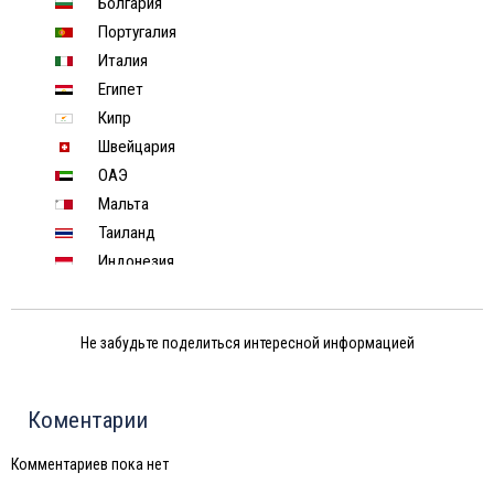
Болгария
Португалия
Италия
Египет
Кипр
Швейцария
ОАЭ
Мальта
Таиланд
Индонезия
Хорватия
Чехия
Не забудьте поделиться интересной информацией
Финляндия
Черногория
Израиль
Коментарии
Индия
Марокко
Комментариев пока нет
Тунис