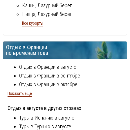
Канны, Лазурный берег
Ницца, Лазурный берег
остров Корсика
Все курорты
Париж
Шамони
Отдых в Франции
по временам года
Отдых в Франции в августе
Отдых в Франции в сентябре
Отдых в Франции в октябре
Отдых в Франции в ноябре
Показать ещё
Отдых в Франции в декабре
Отдых в августе в других странах
Отдых в Франции в январе
Туры в Испанию в августе
Отдых в Франции в феврале
Туры в Турцию в августе
Отдых в Франции в марте