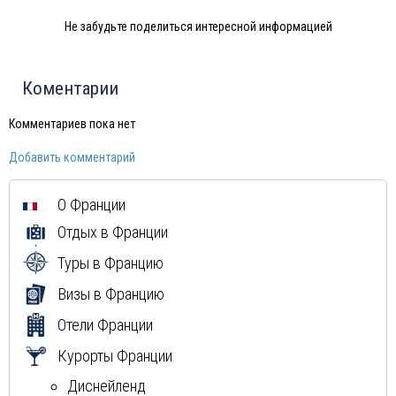
Финляндия
Не забудьте поделиться интересной информацией
Черногория
Израиль
Индия
Коментарии
Марокко
Тунис
Комментариев пока нет
Шри-Ланка
Добавить комментарий
Норвегия
Россия
О Франции
Мексика
Отдых в Франции
Куба
Доминиканская Республика
Туры в Францию
Греция
Визы в Францию
Мальдивы
Отели Франции
Маврикий
Курорты Франции
Диснейленд