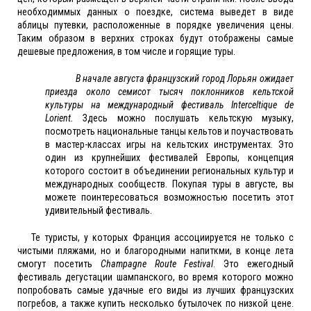
необходиммых данных о поездке, система выведет в виде
аблицы путевки, расположенные в порядке увеличения цены.
Таким образом в верхних строках будут отображены самые
дешевые предложения, в том числе и горящие туры.
В начале августа французский город Лорьян ожидает
приезда около семисот тысяч поклонников кельтской
культуры на международный фестиваль Interceltique de
Lorient.
Здесь можно послушать кельтскую музыку,
посмотреть национальные танцы кельтов и поучаствовать
в мастер-классах игры на кельтских инструментах. Это
один из крупнейших фестивалей Европы, концепция
которого состоит в объединении региональных культур и
международных сообществ. Покупая туры в августе, вы
можете поинтересоваться возможностью посетить этот
удивительный фестиваль.
Те туристы, у которых Франция ассоциируется не только с
чистыми пляжами, но и благородными напиткми, в конце лета
смогут посетить
Champagne Route Festival
. Это ежегодный
фестиваль дегустации шампанского, во время которого можно
попробовать самые удачные его виды из лучших французских
погребов, а также купить несколько бутылочек по низкой цене.