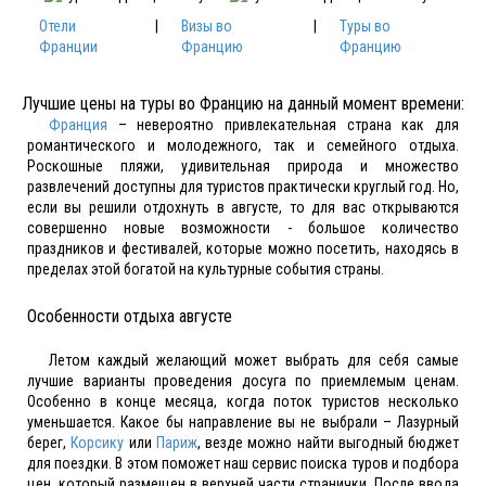
Отели
|
Визы во
|
Туры во
Франции
Францию
Францию
Лучшие цены на туры во Францию на данный момент времени:
Франция
– невероятно привлекательная страна как для
романтического и молодежного, так и семейного отдыха.
Роскошные пляжи, удивительная природа и множество
развлечений доступны для туристов практически круглый год. Но,
если вы решили отдохнуть в августе, то для вас открываются
совершенно новые возможности - большое количество
праздников и фестивалей, которые можно посетить, находясь в
пределах этой богатой на культурные события страны.
Особенности отдыха августе
Летом каждый желающий может выбрать для себя самые
лучшие варианты проведения досуга по приемлемым ценам.
Особенно в конце месяца, когда поток туристов несколько
уменьшается. Какое бы направление вы не выбрали – Лазурный
берег,
Корсику
или
Париж
, везде можно найти выгодный бюджет
для поездки. В этом поможет наш сервис поиска туров и подбора
цен, который размещен в верхней части странички. После ввода