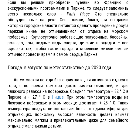
Если вы решили приобрести путевки во Францию с
экскурсионными программами в Париже, то следует запомнить
всего несколько слов -
Paris Plage
. Это специально
оборудованные на реке Сена пляжи, благодаря созданию
которых городские власти пытаются сделать проведение досуга
парижан ничем не отличающимся от отдыха на морском
побережье. Круглосуточно работающие закусочные, бассейны,
роллеродром, водные виды спорта, детские площадки – все
сделано так, чтобы гости города и коренные жители смогли
отлично провести время в самом сердце Парижа.
Погода в августе по метеостатистике до 2020 года
Августовская погода благоприятна и для активного отдыха в
городе во время осмотра достопримечательностей, и для
пляжного релакса на побережье. Средняя температура + 32 ° C в
Париже и + 27 ° C в
Ницце
. При этом температура воды на
Лазурном побережье в этом месяце достигает + 25 ° C. Такая
температура воздуха не составляет большого дискомфорта для
отдыхающих, поскольку высокая влажность делает климат
максимально мягким и привлекательным даже для семейного
отдыха с маленькими детьми.