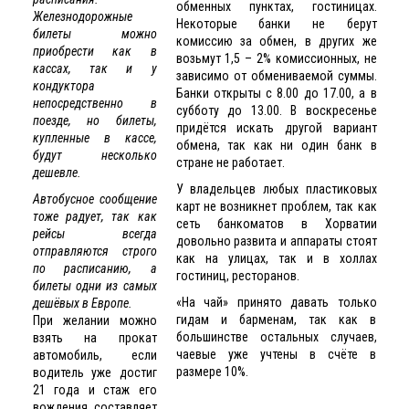
обменных пунктах, гостиницах.
Железнодорожные
Некоторые банки не берут
билеты можно
комиссию за обмен, в других же
приобрести как в
возьмут 1,5 – 2% комиссионных, не
кассах, так и у
зависимо от обмениваемой суммы.
кондуктора
Банки открыты с 8.00 до 17.00, а в
непосредственно в
субботу до 13.00. В воскресенье
поезде, но билеты,
придётся искать другой вариант
купленные в кассе,
обмена, так как ни один банк в
будут несколько
стране не работает.
дешевле.
У владельцев любых пластиковых
Автобусное сообщение
карт не возникнет проблем, так как
тоже радует, так как
сеть банкоматов в Хорватии
рейсы всегда
довольно развита и аппараты стоят
отправляются строго
как на улицах, так и в холлах
по расписанию, а
гостиниц, ресторанов.
билеты одни из самых
«На чай» принято давать только
дешёвых в Европе.
гидам и барменам, так как в
При желании можно
большинстве остальных случаев,
взять на прокат
чаевые уже учтены в счёте в
автомобиль, если
размере 10%.
водитель уже достиг
21 года и стаж его
вождения составляет