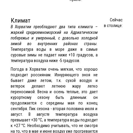
Климат
Сейчас
в столице:
В Хорватии преобладают два типа климата –
жаркий средиземноморский на Адриатическом
побережье и умеренный, с довольно холодной
зимой во внутренних районах страны.
Температура воды в море даже в самые
суровые зимы не падает ниже +10 градусов, а
температура воздуха ниже -5 градусов.
Погода в Хорватии очень мягкая, что хорошо
подходит россиянам. Изнуряющего зноя не
бывает даже летом, т.к. сухой воздух и
ветерок делают летнюю жару легко
переносимой. Весна и осень теплые, это дает
курортному сезону быть длинным: он
продолжается с середины мая по конец
сентября. Пик сезона - вторая половина июля и
август. В августе температура воздуха
превышает +30 °C, а температура воды подходит
к +27 °C. Необходимо учитывать, что не смотря
на то, что в мае и июне воздух уже прогревается