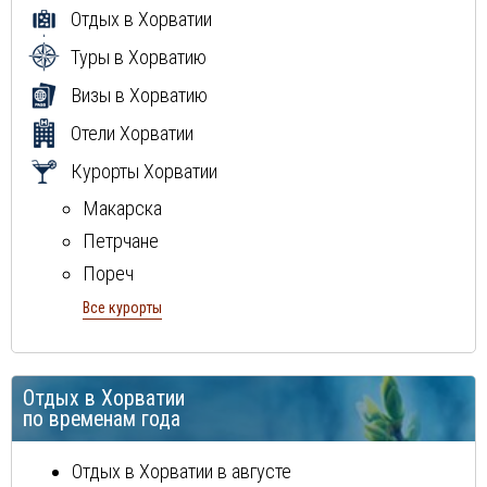
Отдых в Хорватии
Туры в Хорватию
Визы в Хорватию
Отели Хорватии
Курорты Хорватии
Макарска
Петрчане
Пореч
Пула
Все курорты
Ровинь
Сплит
Отдых в Хорватии
Трогир
по временам года
Тучепи
Шибеник
Отдых в Хорватии в августе