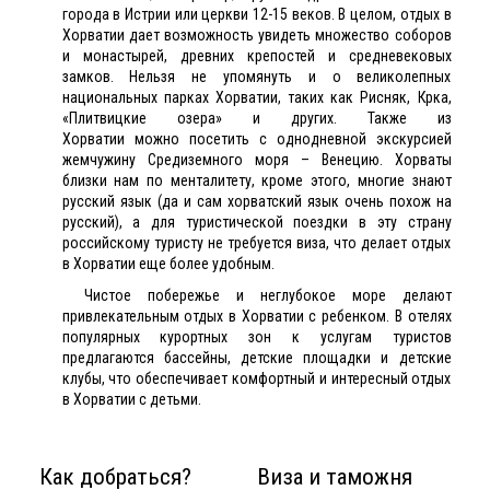
города в Истрии или церкви 12-15 веков. В целом, отдых в
Хорватии дает возможность увидеть множество соборов
и монастырей, древних крепостей и средневековых
замков. Нельзя не упомянуть и о великолепных
национальных парках Хорватии, таких как Рисняк, Крка,
«Плитвицкие озера» и других. Также из
Хорватии можно посетить с однодневной экскурсией
жемчужину Средиземного моря – Венецию. Хорваты
близки нам по менталитету, кроме этого, многие знают
русский язык (да и сам хорватский язык очень похож на
русский), а для туристической поездки в эту страну
российскому туристу не требуется виза, что делает отдых
в Хорватии еще более удобным.
Чистое побережье и неглубокое море делают
привлекательным отдых в Хорватии с ребенком. В отелях
популярных курортных зон к услугам туристов
предлагаются бассейны, детские площадки и детские
клубы, что обеспечивает комфортный и интересный отдых
в Хорватии с детьми.
Как добраться?
Виза и таможня