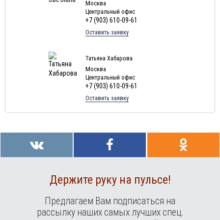
Москва
Туры в
Доминиканская Республика
в августе
Центральный офис
+7 (903) 610-09-61
Туры в Грецию в августе
Оставить заявку
Туры в Мальдивы в августе
Туры в Маврикий в августе
Татьяна Хабарова
Москва
Центральный офис
+7 (903) 610-09-61
Оставить заявку
Держите руку на пульсе!
Предлагаем Вам подписаться на
рассылку наших самых лучших спец.