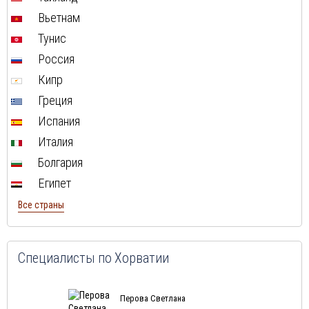
Туры в Мальту в августе
Вьетнам
Туры в Таиланд в августе
Тунис
Туры в Индонезию в августе
Россия
Туры в Чехию в августе
Кипр
Туры в Финляндию в августе
Греция
Туры в Черногорию в августе
Испания
Туры в Израиля в августе
Италия
Туры в Индию в августе
Болгария
Туры в Марокко в августе
Египет
Туры в Тунис в августе
Все страны
Туры в
Шри-Ланка
в августе
Туры в Норвегию в августе
Туры в Россию в августе
Специалисты по Хорватии
Туры в Мексику в августе
Туры в Кубу в августе
Перова Светлана