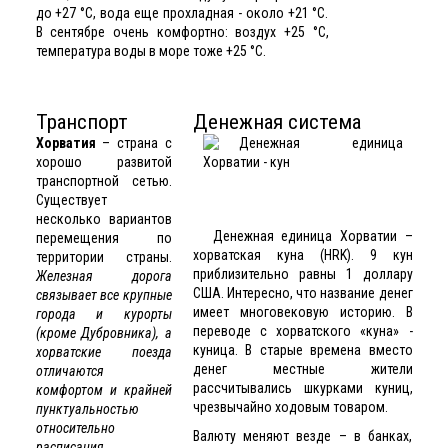
до +27 °C, вода еще прохладная - около +21 °C.
В сентябре очень комфортно: воздух +25 °C,
температура воды в море тоже +25 °C.
Транспорт
Денежная система
Хорватия
– страна с
хорошо развитой
транспортной сетью.
Существует
несколько вариантов
Денежная единица Хорватии –
перемещения по
хорватская куна (HRK). 9 кун
территории страны.
приблизительно равны 1 доллару
Железная дорога
США. Интересно, что название денег
связывает все крупные
имеет многовековую историю. В
города и курорты
переводе с хорватского «куна» -
(кроме Дубровника), а
куница. В старые времена вместо
хорватские поезда
денег местные жители
отличаются
рассчитывались шкурками куниц,
комфортом и крайней
чрезвычайно ходовым товаром.
пунктуальностью
относительно
Валюту меняют везде – в банках,
расписания.