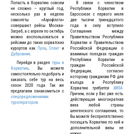
Попасть в Хорватию совсем
В связи с членством
не сложно – круглый год,
Республики Хорватии в
несколько раз в неделю
Евросоюзе с первого июля
самолёты
«Аэрофлота»
две тысячи тринадцатого
совершают рейсы Москва-
гoдa в силу вступило
Загреб, а с апреля по октябрь
Соглашение между
можно воспользоваться и
Правительством Республики
рейсами до таких хорватских
Хорватии и Правительством
курортов как
Пула
,
Сплит
и
Российской Федерации о
Дубровник
.
взаимных поездках граждан
Республики Хорватии и
Перейдя в раздел
туры в
граждан Российской
Хорватию
, Вы можете
Федерации, согласно
самостоятельно подобрать и
которому гражданам РФ для
заказать себе тур на весь
въезда в Республику
сезон 2020 года.
Так же
Хорватию
требуется
ВИЗА
.
предлагаем ознакомиться с
Причем, если у Вас уже есть
спецпредложениями
действующая многократная
туроператоров
.
виза любой страны
шенгенского соглашения, то
Вы можете беспрепятственно
посещать Хорватию по ней и
дополнительной визы не
нужно.