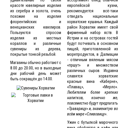
красоте ювелирные изделия
европейской кухни,
из серебра и золота, очень
рекомендуется всё-таки
похожие на изделия
отведать национальные
флорентийских и
хорватские кушанья. Каждый
венецианских ювелиров.
район Хорватии имеет свой
Пользуются спросом
фирменный набор яств. В
изделия из местных
Истрии и на островах гостей
кораллов и различные
будут потчевать в основном
сувениры из дерева,
пищей, приготовленной из
покрытые тонкой резьбой.
морепродуктов, в Далмации
- отличным вяленым мясом
Магазины обычно работают с
«пршут» и множеством
8.00 до 20.00, но в выходные
различных сыров. Издавна
дни рабочий день может
славятся хорватские
быть сокращён до 14.00.
красные вина «Каберне»,
«Плавац», «Мерло».
Любителям более крепких
напитков, конечно же,
повсеместно будут предлагать
«Траварицу» и, знаменитую во
всём мире «Сливовицу».
Ужин с бутылкой марочного
вина обойдётся в кафе или