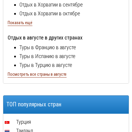
Отдых в Хорватии в сентябре
Отдых в Хорватии в октябре
Отдых в Хорватии в мае
Показать ещё
Отдых в Хорватии в июне
Отдых в августе в других странах
Отдых в Хорватии в июле
Туры в Францию в августе
Туры в Испанию в августе
Туры в Турцию в августе
Туры в Болгарию в августе
Посмотреть все страны в августе
Туры в Португалию в августе
Туры в Италию в августе
Туры в Египет в августе
ТОП популярных стран
Туры в Кипр в августе
Туры в Швейцарию в августе
Турция
Туры в ОАЭ в августе
Таиланд