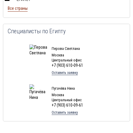
Туры в Тунис в августе
Все страны
Туры в
Шри-Ланка
в августе
Туры в Норвегию в августе
Туры в Россию в августе
Специалисты по Египту
Туры в Мексику в августе
Туры в Кубу в августе
Перова Светлана
Москва
Туры в
Доминиканская Республика
в августе
Центральный офис
+7 (903) 610-09-61
Туры в Грецию в августе
Оставить заявку
Туры в Мальдивы в августе
Туры в Маврикий в августе
Пугачёва Нина
Москва
Центральный офис
+7 (903) 610-09-61
Оставить заявку