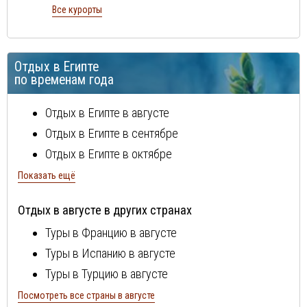
Марса Алам
Все курорты
Хургада
Шарм Эль Шейх
Отдых в Египте
Эль Гуна
по временам года
Отдых в Египте в августе
Отдых в Египте в сентябре
Отдых в Египте в октябре
Отдых в Египте в ноябре
Показать ещё
Отдых в Египте в декабре
Отдых в августе в других странах
Отдых в Египте в январе
Туры в Францию в августе
Отдых в Египте в феврале
Туры в Испанию в августе
Отдых в Египте в марте
Туры в Турцию в августе
Отдых в Египте в апреле
Туры в Болгарию в августе
Посмотреть все страны в августе
Отдых в Египте в мае