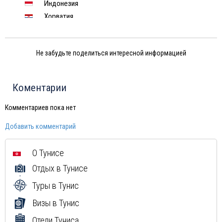
Индонезия
Хорватия
Чехия
Финляндия
Не забудьте поделиться интересной информацией
Черногория
Израиль
Индия
Коментарии
Марокко
Китай
Комментариев пока нет
Вьетнам
Добавить комментарий
Мексика
Куба
О Тунисе
Доминиканская Республика
Отдых в Тунисе
Греция
Туры в Тунис
Визы в Тунис
Отели Туниса