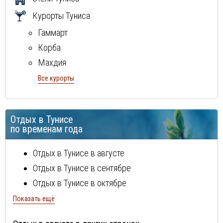
Курорты Туниса
Гаммарт
Корба
Махдия
Монастир
Все курорты
Набель
остров Джерба
Отдых в Тунисе
Сусс
по временам года
Хаммамет
Отдых в Тунисе в августе
Отдых в Тунисе в сентябре
Отдых в Тунисе в октябре
Отдых в Тунисе в ноябре
Показать ещё
Отдых в Тунисе в декабре