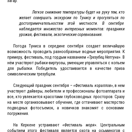
загар.
Легкое снижение температуры будет на руку тем, кто
желает совершать экскурсии по Тунису и прогуляться по
достопримечательностям этой местности. В сентябре
наблюдается множество интересных моментов: праздники
урожая, фестивали, экзотические соревнования.
Погода Туниса в середине сентября создает величайшую
возможность проводить разнообразные водные мероприятия. К
примеру, фестиваль, под гордым названием
«Трезубец Нептуна»
. В
нём участвуют рыбаки-виртуозы, умеющие управляться с копьем
для рыбалки. Победитель удостаивается в качестве приза
символическим трезубцем.
Следующий праздник сентября –
«Фестиваль кораллов»
, в нем
участвуют дайверы, любители и профессионалы фотоаппарата и
все, кто увлекается красотами глубоководных просторов. Сразу
на месте организовывают обучение, где оттачивают мастерство
подводных фотосъемок, а новичков знакомят с основами
погружения.
На Керкене устраивают
«Фестиваль моря»
. Центральным
событием этого фестиваля является охота на осьминогов с