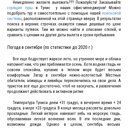
Немедленно желаете выезжать??? Пожалуйста! Заказывайте
горящие туры
в Тунис у наших офис-менеджеров! Можно
подобрать тур и самостоятельно с помощью нашей
поисковой
системы
, расположенной на этой странице вверху. В результатах
поиска в верхних строчках окажутся самые дешевые по цене
варианты путевок. Там же можно найти и описание отелей, и
сравнить с ценами на другие даты вылета и сроки пребывания.
Погода в сентябре (по статистике до 2020 г.)
Все еще бодрствует жаркое лето, но утреннее море и облака
напомнят нам, что уже приближается осень. Хотя водная гладь не
совсем спокойна, купание в теплом море будет весьма
комфортным. Загар в сентябре нежно-золотистый. Местные
обитатели, алжирцы и ливийцы переключились на свои дела. А
туристов всё еще достаточно, чтоб не заскучать, и развлечения
продолжают действовать в активном ритме.
Температура Туниса днем +31 градус, в вечернее время + 24
градуса, а море +23 градуса. В конце месяца рассветы довольно
прохладные. Легкий ветерок навевает зябь на морскую гладь,
обуславливая легкое волнение волн. В эти последние дни,
возможны дожди. Однако в целом, сентябрь весьма