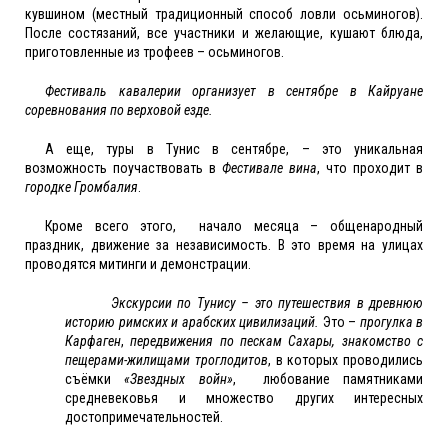
кувшином (местный традиционный способ ловли осьминогов).
После состязаний, все участники и желающие, кушают блюда,
приготовленные из трофеев – осьминогов.
Фестиваль кавалерии организует в сентябре в Кайруане
соревнования по верховой езде.
А еще, туры в Тунис в сентябре, – это уникальная
возможность поучаствовать в
Фестивале вина
, что проходит в
городке Громбалия
.
Кроме всего этого, начало месяца – общенародный
праздник, движение за независимость. В это время на улицах
проводятся митинги и демонстрации.
Экскурсии по Тунису – это путешествия в древнюю
историю римских и арабских цивилизаций.
Это –
прогулка в
Карфаген
,
передвижения по пескам Сахары, знакомство с
пещерами-жилищами троглодитов
, в которых проводились
съёмки
«Звездных войн»
, любование памятниками
средневековья и множество других интересных
достопримечательностей.