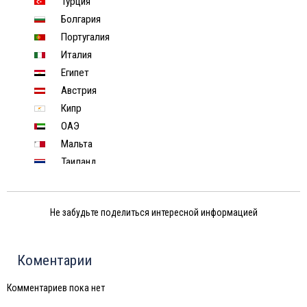
Турция
Болгария
Португалия
Италия
Египет
Австрия
Кипр
ОАЭ
Мальта
Таиланд
Индонезия
Хорватия
Не забудьте поделиться интересной информацией
Чехия
Финляндия
Черногория
Коментарии
Израиль
Индия
Комментариев пока нет
Тунис