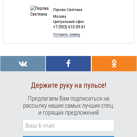
Туры в Россию в августе
Туры в Мексику в августе
Перова Светлана
Москва
Туры в Кубу в августе
Центральный офис
+7 (903) 610-09-61
Туры в
Доминиканская Республика
в августе
Оставить заявку
Туры в Грецию в августе
Туры в Мальдивы в августе
Туры в Маврикий в августе
Держите руку на пульсе!
Предлагаем Вам подписаться на
рассылку наших самых лучших спец.
и горящих предложений