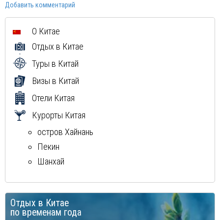
Добавить комментарий
Шри-Ланка
Вьетнам
О Китае
Мексика
Отдых в Китае
Куба
Доминиканская Республика
Туры в Китай
Греция
Визы в Китай
Мальдивы
Отели Китая
Курорты Китая
остров Хайнань
Пекин
Шанхай
Отдых в Китае
по временам года