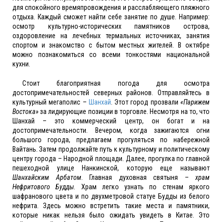
для спокойного времяпровождения и расслабляющего пляжного
отдыха. Каждый сможет найти себе занятие по душе. Например:
осмотр культурно-исторических памятников острова,
оздоровление на лечебных термальных источниках, занятия
спортом и знакомство с бытом местных жителей. В октябре
можно познакомиться со всеми тонкостями национальной
кухни.
Стоит благоприятная погода для осмотра
достопримечательностей северных районов. Отправляйтесь в
культурный мегаполис –
Шанхай
. Этот город прозвали
«Парижем
Востока»
за лидирующие позиции в торговле. Несмотря на то, что
Шанхай – это коммерческий центр, он богат и на
достопримечательности. Вечером, когда зажигаются огни
большого города, предлагаем прогуляться по набережной
Вайтань. Затем продолжайте путь к культурному и политическому
центру города – Народной площади. Далее, прогулка по главной
пешеходной улице Нанкинской, которую еще называют
Шанхайским Арбатом
. Главная духовная святыня –
храм
Нефритового Будды
. Храм легко узнать по стенам яркого
шафранового цвета и по двухметровой статуе Будды из белого
нефрита. Здесь можно встретить такие места и памятники,
которые никак нельзя было ожидать увидеть в Китае. Это