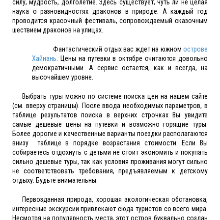
силу, мудрость, долголетие. Здесь существует, чуть ли не целая
наука о разновидностях драконов в природе. А каждый год
проводится красочный фестиваль, сопровождаемый сказочным
шествием драконов на улицах.
Фантастический отдых вас ждет на южном
острове
Хайнань
. Цены на путевки в октябре считаются довольно
демократичными. А сервис остается, как и всегда, на
высочайшем уровне.
Выбрать туры можно по системе поиска цен на нашем сайте
(см. вверху страницы). После ввода необходимых параметров, в
таблице результатов поиска в верхних строчках Вы увидите
самые дешевые цены на путевки и возможно горящие туры.
Более дорогие и качественные варианты поездки располагаются
внизу таблице в порядке возрастания стоимости. Если Вы
собираетесь отдохнуть с детьми не стоит экономить и покупать
сильно дешевые туры, так как условия проживания могут сильно
не соответствовать требования, предъявляемым к детскому
отдыху. Будьте внимательны.
Первозданная природа, хорошая экологическая обстановка,
интересные экскурсии привлекают сюда туристов со всего мира.
Несмотря на популярность места, этот остров буквально создан