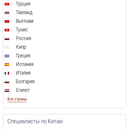
Турция
Туры в ОАЭ в августе
Таиланд
Туры в Мальту в августе
Вьетнам
Туры в Таиланд в августе
Тунис
Туры в Индонезию в августе
Россия
Туры в Хорватию в августе
Кипр
Туры в Чехию в августе
Греция
Туры в Финляндию в августе
Испания
Туры в Черногорию в августе
Италия
Туры в Израиля в августе
Болгария
Туры в Индию в августе
Египет
Туры в Марокко в августе
Все страны
Туры в Тунис в августе
Туры в
Шри-Ланка
в августе
Туры в Норвегию в августе
Специалисты по Китаю