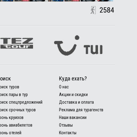
оиск
Куда ехать?
оиск туров
О нас
оиск пары в тур
Акции и скидки
оиск спецпредложений
Доставка и оплата
оиск срочных туров
Реклама для турагенств
ронь круизов
Наши вакансии
ронь авиабилетов
Отзывы
ронь отелей
Контакты