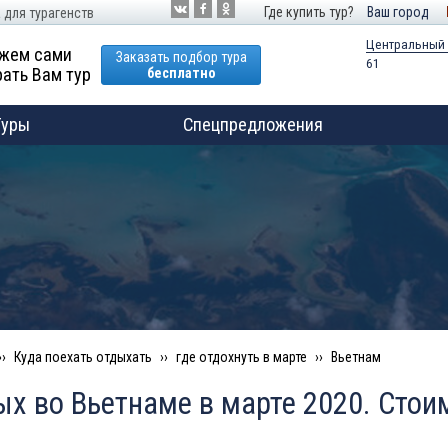
Где купить тур?
Ваш город
 для турагенств
Центральный
жем сами
Заказать подбор тура
61
ать Вам тур
бесплатно
Туры
Спецпредложения
Куда поехать отдыхать
где отдохнуть в марте
Вьетнам
х во Вьетнаме в марте 2020. Стои