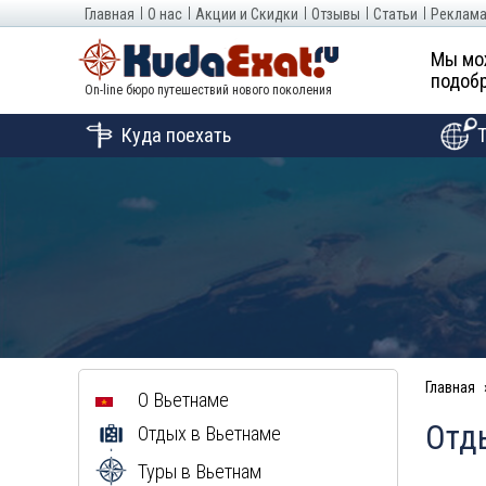
Главная
О нас
Акции и Скидки
Отзывы
Статьи
Реклама
Мы мо
подобр
On-line бюро путешествий нового поколения
Куда поехать
Главная
О Вьетнаме
Отды
Отдых в Вьетнаме
Туры в Вьетнам