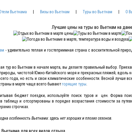
Отели Вьетнама
|
Визы во Вьетнам
|
Туры во Вьетнам
|
О В
Лучшие цены на туры во Вьетнам на дан
ам
- удивительно теплая и гостеприимная страна с восхитительной приро
ая тур во Вьетнам в начале марта, вы делаете правильный выбор. Приеха
природы, чистотой Южно-Китайского моря и прекрасных пляжей, вдоль к
всего года, но есть и свои климатические особенности. Весной лучше вс
страны в марте чаще всего бывают
горящие туры
.
итывая бюджет поездки, используйте поиск туров и цен. Форма поис
в таблицу и отсортированы в порядке возрастания стоимости за путе
ерхних строчках.
 одна особенность Вьетнама: здесь нет хороших и плохих сезонов.
 Вьетнама для всех видов отдыха