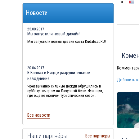
Туры в Грецию в августе
Новости
Туры в Мальдивы в августе
Туры в Маврикий в августе
25.08.2017
Мы запустили новый дизайн!
Мы запустили новый дизайн сайта KudaExat.RU!
Комен
Комментари
20.04.2017
В Каннах и Ницце разрушительное
наводнение
Добавить 
Чрезвычайно сильные дожди обрушились в
субботу вечером на Лазурный берег Франции,
где еще не окончен туристический сезон.
Все новости
Наши партнёры
Все партнёры