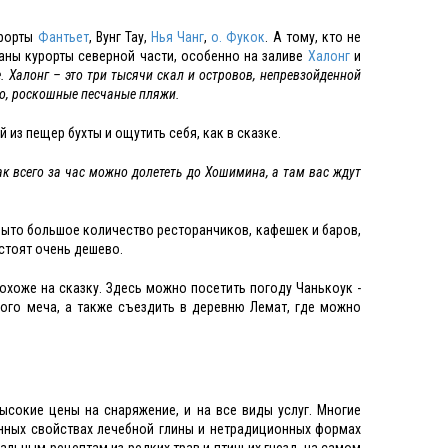
урорты
Фантьет
, Вунг Тау,
Нья Чанг
,
о. Фукок
. А тому, кто не
ваны курорты северной части, особенно на заливе
Халонг
и
 Халонг – это три тысячи скал и островов, непревзойденной
но, роскошные песчаные пляжи.
из пещер бухты и ощутить себя, как в сказке.
к всего за час можно долететь до Хошимина, а там вас ждут
ткрыто большое количество ресторанчиков, кафешек и баров,
стоят очень дешево.
охоже на сказку. Здесь можно посетить погоду Чанькоук -
ного меча, а также съездить в деревню Лемат, где можно
сокие цены на снаряжение, и на все виды услуг. Многие
енных свойствах лечебной глины и нетрадиционных формах
альным рецептам из редких трав и птичьих гнезд, на самом