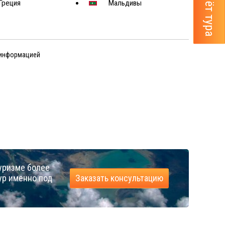
Греция
Мальдивы
 информацией
уризме более
ур именно под
Заказать консультацию