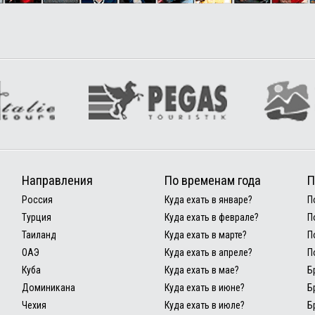
Направления
По временам года
П
Россия
Куда ехать в январе?
П
Турция
Куда ехать в феврале?
П
Таиланд
Куда ехать в марте?
П
ОАЭ
Куда ехать в апреле?
П
Куба
Куда ехать в мае?
Б
Доминикана
Куда ехать в июне?
Б
Чехия
Куда ехать в июле?
Б