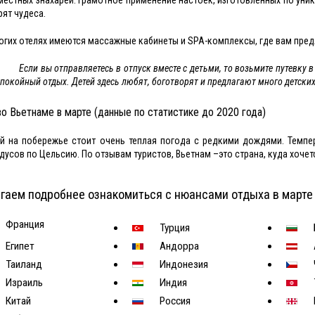
рят чудеса.
огих отелях имеются массажные кабинеты и SPA-комплексы, где вам предл
Если вы отправляетесь в отпуск вместе с детьми, то возьмите путевку 
спокойный отдых. Детей здесь любят, боготворят и предлагают много детски
о Вьетнаме в марте (данные по статистике до 2020 года)
й на побережье стоит очень теплая погода с редкими дождями. Темпер
адусов по Цельсию. По отзывам туристов, Вьетнам –это страна, куда хочет
гаем подробнее ознакомиться с нюансами отдыха в марте
Франция
Турция
Египет
Андорра
Таиланд
Индонезия
Израиль
Индия
Китай
Россия