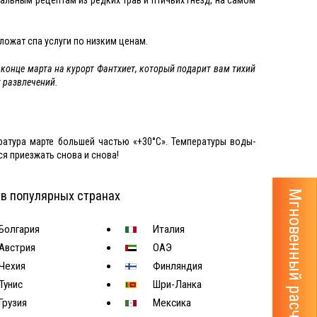
ожат спа услуги по низким ценам.
в конце марта на курорт Фантхиет, который подарит вам тихий
х развлечений.
атура марте большей частью «+30°С». Температуры воды-
ся приезжать снова и снова!
Мгновенный расчёт тура
 в популярных странах
Болгария
Италия
Австрия
ОАЭ
Чехия
Финляндия
Тунис
Шри-Ланка
Грузия
Мексика