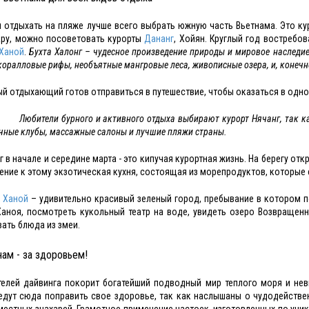
 отдыхать на пляже лучше всего выбрать южную часть Вьетнама. Это к
ру, можно посоветовать курорты
Дананг
, Хойян. Круглый год востребо
Ханой
.
Бухта Халонг – чудесное произведение природы и мировое наследие.
коралловые рифы, необъятные мангровые леса, живописные озера, и, конеч
й отдыхающий готов отправиться в путешествие, чтобы оказаться в одной 
Любители бурного и активного отдыха выбирают курорт Нячанг, так ка
чные клубы, массажные салоны и лучшие пляжи страны.
г в начале и середине марта - это кипучая курортная жизнь. На берегу о
ение к этому экзотическая кухня, состоящая из морепродуктов, которые 
д
Ханой
– удивительно красивый зеленый город, пребывание в котором п
аноя, посмотреть кукольный театр на воде, увидеть озеро Возвращен
ать блюда из змеи.
нам - за здоровьем!
елей дайвинга покорит богатейший подводный мир теплого моря и невы
едут сюда поправить свое здоровье, так как наслышаны о чудодейств
местных знахарей. Грамотное применение настоек, изготовленных по уник