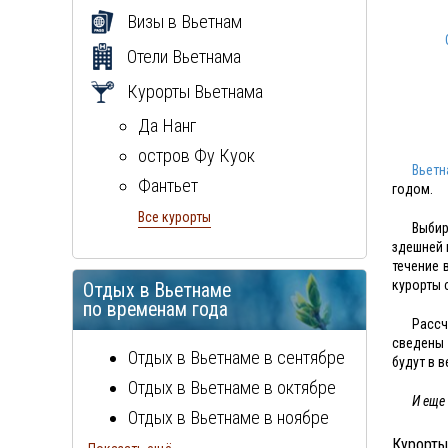
Визы в Вьетнам
Отели Вьетнама
Курорты Вьетнама
Да Hанг
остров Фу Куок
Вьетн
Фантьет
годом.
Халонг
Все курорты
Выбир
Ханой
здешней 
течение 
Хуэ
курорты 
Отдых в Вьетнаме
по временам года
Рассч
сведены 
Отдых в Вьетнаме в сентябре
будут в в
Отдых в Вьетнаме в октябре
И еще
Отдых в Вьетнаме в ноябре
Курорты
Отдых в Вьетнаме в декабре