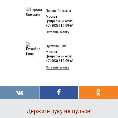
Туры в Россию в августе
Туры в Мексику в августе
Перова Светлана
Москва
Туры в Кубу в августе
Центральный офис
+7 (903) 610-09-61
Туры в Грецию в августе
Оставить заявку
Туры в Мальдивы в августе
Туры в Маврикий в августе
Пугачёва Нина
Москва
Центральный офис
+7 (903) 610-09-61
Оставить заявку
Держите руку на пульсе!