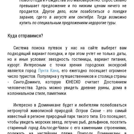
превышает предложение и по низким ценам ничего не
продается.
Другое дело, если позаботиться о поездке
заранее, где-то в августе или сентябре. Тогда возможно
купить по специальным предложениям недорогие туры.
Куда отправимся?
Система поиска путевок у нас на сайте выберет вам
подходящий вариант поездки, и при этом учтет не только даты,
но и иные условия: звездность гостиницы, вариант питания,
курорт. Интересным с точки зрения городских экскурсий
является город
Пунта Кана
, его ежегодно посещает огромное
число туристов. Популярна у путешественников и столица страны
-
Санто-Доминго
, которую ЮНЕСКО считает Достоянием
человечества. Здесь можно увидеть древние руины, дома в
колониальном стиле, памятники.
Интересно в Доминикане будет и любителям полюбоваться
нетронутой живописной природой.
Остров Саоне
- это самый
известный в регионе природный парк такого типа. Его посещают,
чтобы увидеть морских звезд, летучих рыб, дельфинов, посетить
старинный
город Альтос-де-Чавон
с его каменными строениями,
полежать на чистейшем пляже. Природу Доминиканы в