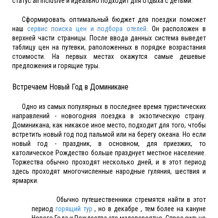
статус all inclusive и идеально подходит для отдыха с детьми.
Сформировать оптимальный бюджет для поездки поможет
наш
сервис поиска цен и подбора отелей
. Он расположен в
верхней части страницы. После ввода данных система выведет
таблицу цен на путевки, раположенных в порядке возрастания
стоимости. На первых местах окажутся самые дешевые
предложения и горящие туры.
Встречаем Новый Год в Доминикане
Одно из самых популярных в последнее время туристических
направлений - новогодняя поездка в экзотическую страну.
Доминикана, как никакое иное место, подходит для того, чтобы
встретить новый год под пальмой или на берегу океана. Но если
новый год - праздник, в основном, для приезжих, то
католическое Рождество больше празднует местное население.
Торжества обычно проходят несколько дней, и в этот период
здесь проходят многочисленные народные гуляния, шествия и
ярмарки.
Обычно путешественники стремятся найти в этот
период
горящий тур
, но в декабре , тем более на кануне
Нового Года и Рождества это маловероятно. Спрос сильно