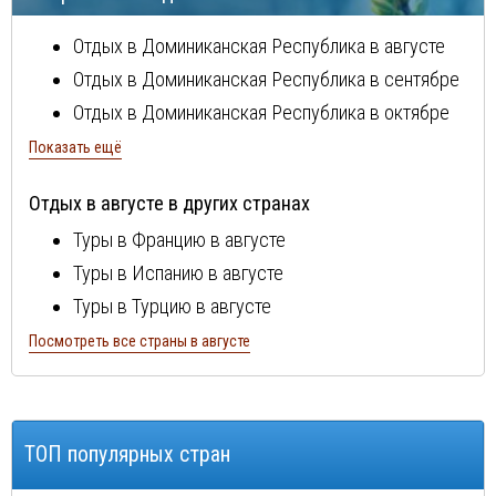
Отдых в
Доминиканская Республика
в августе
Отдых в
Доминиканская Республика
в сентябре
Отдых в
Доминиканская Республика
в октябре
Отдых в
Доминиканская Республика
в ноябре
Показать ещё
Отдых в
Доминиканская Республика
в декабре
Отдых в августе в других странах
Отдых в
Доминиканская Республика
в январе
Туры в Францию в августе
Отдых в
Доминиканская Республика
в феврале
Туры в Испанию в августе
Отдых в
Доминиканская Республика
в марте
Туры в Турцию в августе
Отдых в
Доминиканская Республика
в апреле
Туры в Болгарию в августе
Посмотреть все страны в августе
Отдых в
Доминиканская Республика
в мае
Туры в Португалию в августе
Отдых в
Доминиканская Республика
в июне
Туры в Италию в августе
Отдых в
Доминиканская Республика
в июле
Туры в Египет в августе
ТОП популярных стран
Туры в Кипр в августе