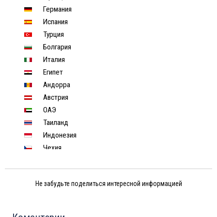
Германия
Испания
Турция
Болгария
Италия
Египет
Андорра
Австрия
ОАЭ
Таиланд
Индонезия
Чехия
Финляндия
Израиль
Не забудьте поделиться интересной информацией
Индия
Тунис
Шри-Ланка