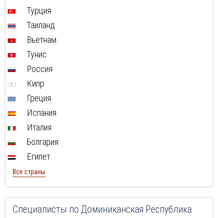
Туры в Швейцарию в августе
Турция
Туры в ОАЭ в августе
Таиланд
Туры в Мальту в августе
Вьетнам
Туры в Таиланд в августе
Тунис
Туры в Индонезию в августе
Россия
Туры в Хорватию в августе
Кипр
Туры в Чехию в августе
Греция
Туры в Финляндию в августе
Испания
Туры в Черногорию в августе
Италия
Туры в Израиля в августе
Болгария
Туры в Индию в августе
Египет
Туры в Марокко в августе
Все страны
Туры в Тунис в августе
Туры в
Шри-Ланка
в августе
Туры в Норвегию в августе
Специалисты по
Доминиканская Республика