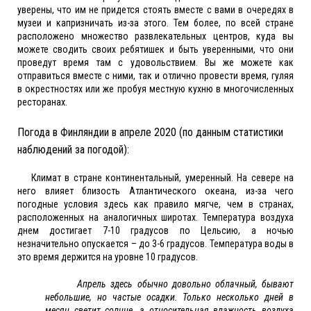
уверены, что им не придется стоять вместе с вами в очередях в
музеи и капризничать из-за этого. Тем более, по всей стране
расположено множество развлекательных центров, куда вы
можете сводить своих ребятишек и быть уверенными, что они
проведут время там с удовольствием. Вы же можете как
отправиться вместе с ними, так и отлично провести время, гуляя
в окрестностях или же пробуя местную кухню в многочисленных
ресторанах.
Погода в Финляндии в апреле 2020 (по данным статистики
наблюдений за погодой):
Климат в стране континентальный, умеренный. На севере на
него влияет близость Атлантического океана, из-за чего
погодные условия здесь как правило мягче, чем в странах,
расположенных на аналогичных широтах. Температура воздуха
днем достигает 7-10 градусов по Цельсию, а ночью
незначительно опускается – до 3-6 градусов. Температура воды в
это время держится на уровне 10 градусов.
Апрель здесь обычно довольно облачный, бывают
небольшие, но частые осадки. Только несколько дней в
месяц светит солнце, а относительная влажность воздуха