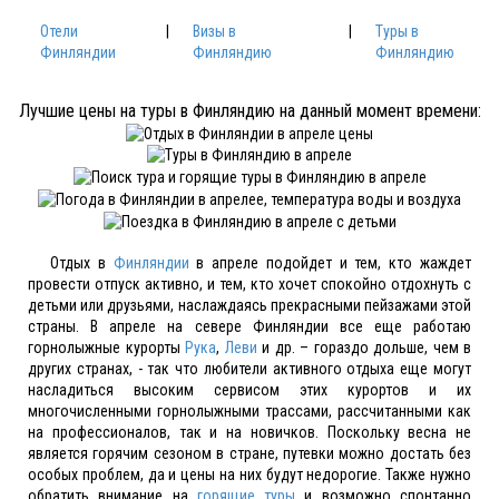
Отели
|
Визы в
|
Туры в
Финляндии
Финляндию
Финляндию
Лучшие цены на туры в Финляндию на данный момент времени:
Отдых в
Финляндии
в апреле подойдет и тем, кто жаждет
провести отпуск активно, и тем, кто хочет спокойно отдохнуть с
детьми или друзьями, наслаждаясь прекрасными пейзажами этой
страны. В апреле на севере Финляндии все еще работаю
горнолыжные курорты
Рука
,
Леви
и др. – гораздо дольше, чем в
других странах, - так что любители активного отдыха еще могут
насладиться высоким сервисом этих курортов и их
многочисленными горнолыжными трассами, рассчитанными как
на профессионалов, так и на новичков. Поскольку весна не
является горячим сезоном в стране, путевки можно достать без
особых проблем, да и цены на них будут недорогие. Также нужно
обратить внимание на
горящие туры
и возможно спонтанно