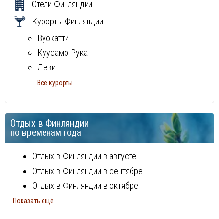
Отели Финляндии
Курорты Финляндии
Вуокатти
Куусамо-Рука
Леви
Рованиеми
Все курорты
Отдых в Финляндии
по временам года
Отдых в Финляндии в августе
Отдых в Финляндии в сентябре
Отдых в Финляндии в октябре
Отдых в Финляндии в ноябре
Показать ещё
Отдых в Финляндии в декабре