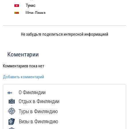
Тунис
Шри-Ланка
Китай
Япония
Не забудьте поделиться интересной информацией
Россия
Вьетнам
Грузия
Коментарии
Мексика
Куба
Комментариев пока нет
Доминиканская Республика
Добавить комментарий
Греция
Мальдивы
О Финляндии
Маврикий
Отдых в Финляндии
Туры в Финляндию
Визы в Финляндию