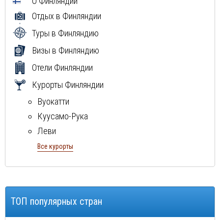
О Финляндии
Отдых в Финляндии
Туры в Финляндию
Визы в Финляндию
Отели Финляндии
Курорты Финляндии
Вуокатти
Куусамо-Рука
Леви
Рованиеми
Все курорты
ТОП популярных стран