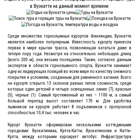
в Вуокатти на данный момент времени:
Среди множества горнолыжных курортов Финляндии, Вуокатти
является наиболее популярным. Известность курорту принесла
первая в мире крытая трасса, позволяющая кататься даже в
теплую пору года. Несмотря на относительно небольшую длину
(всего 200 м), она весьма посещаема. Также, согласно данным
экспертов в области горнолыжного спорта, Вуокатти занимает
одну из лидирующих позиций во всем мире по качеству снежного
покрытия и условиям, созданным для равнинного катания. Всего
на курорте открыто 13 склонов разных типов сложности, среди
которых один детский и четыре освещенных: синие (7), красные
(5), черные (1). Самый протяженный из них – 1100 м, а самый
большой перепад высот составляет 170 м. Для удобства
лыжников на курорте работает 8 подъемников с пропускной
способностью 10,4 тыс. человек в час.
Курорт Вуокатти сформирован несколькими коттеджными
городками: Вуокатинмаа, Култа-Катти, Вуокатинхови и Катти-
Култа, между которыми курсирует автобус. Инфраструктура