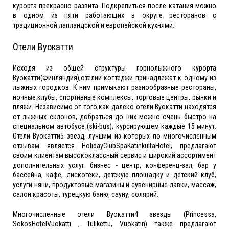
курорта прекрасно развита. Подкрепиться после катания можно
в одном из пяти работающих в округе ресторанов с
традиционной лапландской и европейской кухнями.
Отели Вуокатти
Исходя из общей структуры горнолыжного курорта
Вуокатти(Финляндия),отелии коттеджи принадлежат к одному из
лыжных городков. К ним примыкают разнообразные рестораны,
ночные клубы, спортивные комплексы, торговые центры, рынки и
пляжи. Независимо от того,как далеко отели Вуокатти находятся
от лыжных склонов, добраться до них можно очень быстро на
специальном автобусе (ski-bus), курсирующем каждые 15 минут.
Отели Вуокатти5 звезд, лучшим из которых по многочисленным
отзывам является HolidayClubSpaKatinkultaHotel, предлагают
своим клиентам высококлассный сервис и широкий ассортимент
дополнительных услуг: бизнес - центр, конференц-зал, бар у
бассейна, кафе, дискотеки, детскую площадку и детский клуб,
услуги няни, продуктовые магазины и сувенирные лавки, массаж,
салон красоты, турецкую баню, сауну, солярий.
Многочисленные отели Вуокатти4 звезды (Princessa,
SokosHotelVuokatti , Tulikettu, Vuokatin) также предлагают