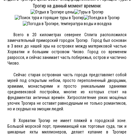
Трогир на данный момент времени:
Всего в 20 километрах севернее Сплита расположился
замечательный приморский городок Трогир. Город был основан
в 3 веке до нашей эры на островке между материковой частью
Хорватии и большим островом Чиово. Город со временем
разросся, и сейчас занимает часть побережья, остров и частично
Чиово.
Сейчас старая островная часть города представляет собой
музей под открытым небом, просто переполненный дворцами,
храмами, монастырями и просто уникальными зданиями
средневековой постройки, многие из которых стоят на
фундаментах античных времён. Хитросплетение узких мощёных
улочек Трогира не оставит равнодушным не только романтиков,
но и скудных на эмоции людей.
В Хорватии Трогир не имеет пляжей в городской зоне.
Большой морской порт, принимающий как торговые суда, так и
шикарные яхты миллионеров, делает купание в Трогире