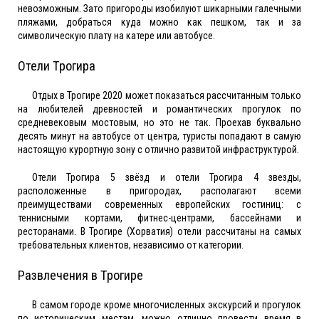
невозможным. Зато пригороды изобилуют шикарными галечными
пляжами, добраться куда можно как пешком, так и за
символическую плату на катере или автобусе.
Отели Трогира
Отдых в Трогире 2020 может показаться рассчитанным только
на любителей древностей и романтических прогулок по
средневековым мостовым, но это не так. Проехав буквально
десять минут на автобусе от центра, туристы попадают в самую
настоящую курортную зону с отлично развитой инфраструктурой.
Отели Трогира 5 звёзд и отели Трогира 4 звезды,
расположенные в пригородах, располагают всеми
преимуществами современных европейских гостиниц: с
теннисными кортами, фитнес-центрами, бассейнами и
ресторанами. В Трогире (Хорватия) отели рассчитаны на самых
требовательных клиентов, независимо от категории.
Развлечения в Трогире
В самом городе кроме многочисленных экскурсий и прогулок
по историческим местам, можно отлично провести время в