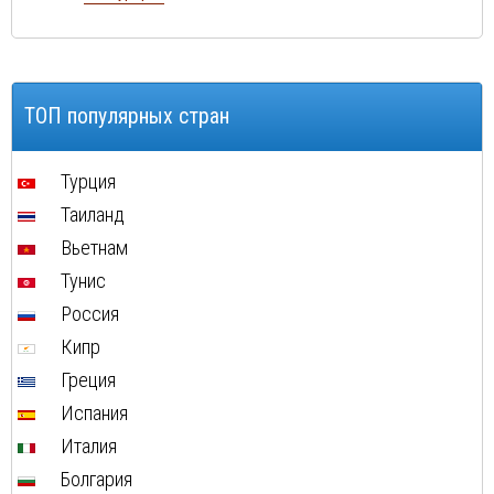
Ровинь
Сплит
Трогир
ТОП популярных стран
Тучепи
Шибеник
Турция
Таиланд
Вьетнам
Тунис
Россия
Кипр
Греция
Испания
Италия
Болгария