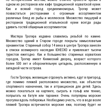
одном из ресторанов или кафе традиционной хорватской кухни.
Как и всякий город средиземноморья, Трогир может
похвастаться ресторанами с огромным ассортиментом
различных блюд из рыбы и моллюсков. Множество пиццерий и
ресторанов традиционной итальянской кухни всегда рады
удивить гостей обширным ассортиментом.
Мастера Трогира издавна славились резьбой по камню.
Множество зданий в Старом городе покрыты замысловатым
орнаментом. Старинный собор 14 века в центре Трогира занесён
в списки всемирного наследия ЮНЕСКО и привлекает тысячи
туристов ежегодно. Как и большинство старинных хорватских
городов, Трогир имеет Княжеский дворец, возраст которого
более 500 лет и оборонительную цитадель, расположенную в
западной части острова.
Гости Трогира, желающие отдохнуть активно, едут в пригород,
где помимо пляжей расположено множество, как объектов
спортивного назначения, так и аттракционов для детей. Здесь
можно покататься на картинге, сыграть в гольф или теннис,
попрыгать на батуте или тарзанке. Очень популярны морские
прогулки вдоль побережья. Необходимо учесть, что в воде возле
пляжей Трогира встречаются морские ежи, поэтому будет не