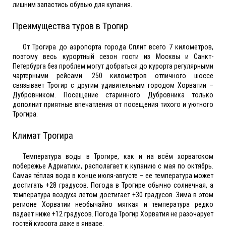
лишним запастись обувью для купания.
Преимущества туров в Трогир
От Трогира до аэропорта города Сплит всего 7 километров,
поэтому весь курортный сезон гости из Москвы и Санкт-
Петербурга без проблем могут добраться до курорта регулярными
чартерными рейсами. 250 километров отличного шоссе
связывает Трогир с другим удивительным городом Хорватии –
Дубровником. Посещение старинного Дубровника только
дополнит приятные впечатления от посещения тихого и уютного
Трогира.
Климат Трогира
Температура воды в Трогире, как и на всём хорватском
побережье Адриатики, располагает к купанию с мая по октябрь.
Самая тёплая вода в конце июля-августе – ее температура может
достигать +28 градусов. Погода в Трогире обычно солнечная, а
температура воздуха летом достигает +30 градусов. Зима в этом
регионе Хорватии необычайно мягкая и температура редко
падает ниже +12 градусов. Погода Трогир Хорватия не разочарует
гостей курорта даже в январе.