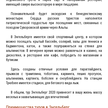
имеющий самую высокогорную в мире пиццерию.
Познавательной будет экскурсия к бенедектинскому
монастырю. Сердца русских туристов наполнятся
патриотической гордостью при посещении мест, связанных с
походом Суворовской армии через Альпы.
В Энгельберге имеется свой спортивный центр, в котором
можно посещать крытый бассейн, солярий, залы для тенниса и
бадминтона, каток, а также поупражняться на стенке для
альпинистов. В вечернее время можно развлечься в казино, на
дискотеке, в ресторане или кафе, побродить по магазинам и
бутикам.
Здесь созданы отличные условия для параглайдинга,
прыжков с трамплина, тобоггана, карвинга, пеших прогулок,
альпинизма, картинга, бобслея и сноублейдинга. На станции
Трюбзее имеется стадион, для бегового вида лыж.
В общем, тур Энгельберг 2020 привнесет в вашу жизнь массу
веселых и захватывающих дух впечатлений.
Преимущества туров в Энгельберг