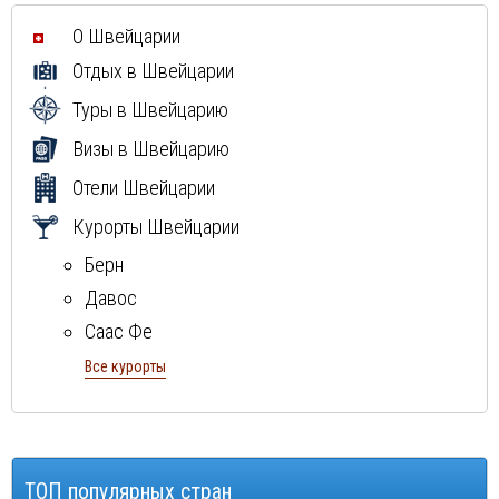
О Швейцарии
Отдых в Швейцарии
Туры в Швейцарию
Визы в Швейцарию
Отели Швейцарии
Курорты Швейцарии
Берн
Давос
Саас Фе
Санкт-Мориц
Все курорты
Церматт
Цюрих
Энгельберг
ТОП популярных стран