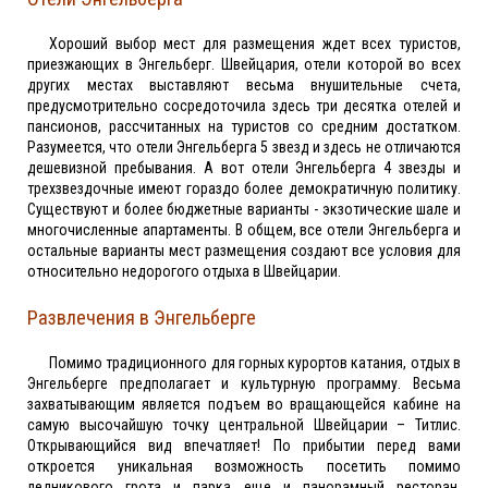
Хороший выбор мест для размещения ждет всех туристов,
приезжающих в Энгельберг. Швейцария, отели которой во всех
других местах выставляют весьма внушительные счета,
предусмотрительно сосредоточила здесь три десятка отелей и
пансионов, рассчитанных на туристов со средним достатком.
Разумеется, что отели Энгельберга 5 звезд и здесь не отличаются
дешевизной пребывания. А вот отели Энгельберга 4 звезды и
трехзвездочные имеют гораздо более демократичную политику.
Существуют и более бюджетные варианты - экзотические шале и
многочисленные апартаменты. В общем, все отели Энгельберга и
остальные варианты мест размещения создают все условия для
относительно недорогого отдыха в Швейцарии.
Развлечения в Энгельберге
Помимо традиционного для горных курортов катания, отдых в
Энгельберге предполагает и культурную программу. Весьма
захватывающим является подъем во вращающейся кабине на
самую высочайшую точку центральной Швейцарии – Титлис.
Открывающийся вид впечатляет! По прибытии перед вами
откроется уникальная возможность посетить помимо
ледникового грота и парка еще и панорамный ресторан,