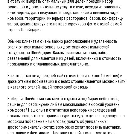
в-третьих, выбрать оптимальный для целей поездки набор
основных и дополнительных услуг в отеле, исходя из описания;
в-четвертых, даст визуальное представление о внешнем виде
номеров, территории, интерьера ресторанов, баров, конференц-
залов, демонстрируя это на красноречивых фото отелей самой
страны Швейцария.
Обычно клиентам очень важно расположение и удаленность
отеля относительно основных достопримечательностей
государства Швейцария. Важны системы питания, набор
развлечений для клиентов и их детей, включенных в стоимость
проживания и оплачиваемых дополнительно.
Все это, а также адрес, веб-сайт отеля (если таковой имеется) и
даже отзывы побывавших в отелях страны клиентов можно найти
в каталоге отелей нашей поисковой системы.
Выбирая Швейцария как место отдыха и подбирая себе отель,
решите для себя, нужен ли Вам максимально высокий уровень
комфорта? Наш опыт и статистика некоторых исследований
показывают, что как правило туристы едут с целью отдохнуть на
морском побережье или в горах, узнать об уникальных
достопримечательностях, возможно хотят посетить выставки,
праздники и фестивали. Для таких целей вполне достаточен