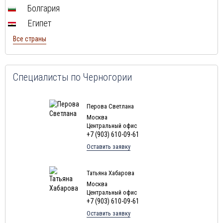
Туры в Индию в августе
Болгария
Туры в Марокко в августе
Египет
Туры в Тунис в августе
Все страны
Туры в
Шри-Ланка
в августе
Туры в Норвегию в августе
Туры в Россию в августе
Специалисты по Черногории
Туры в Мексику в августе
Туры в Кубу в августе
Перова Светлана
Москва
Туры в
Доминиканская Республика
в августе
Центральный офис
+7 (903) 610-09-61
Туры в Грецию в августе
Оставить заявку
Туры в Мальдивы в августе
Туры в Маврикий в августе
Татьяна Хабарова
Москва
Центральный офис
+7 (903) 610-09-61
Оставить заявку