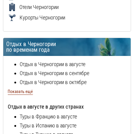
Отели Черногории
Курорты Черногории
Отдых в Черногории
по временам года
Отдых в Черногории в августе
Отдых в Черногории в сентябре
Отдых в Черногории в октябре
Отдых в Черногории в мае
Показать ещё
Отдых в Черногории в июне
Отдых в августе в других странах
Отдых в Черногории в июле
Туры в Францию в августе
Туры в Испанию в августе