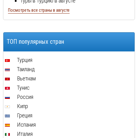
Туры в Турцию в августе
Туры в Болгарию в августе
Посмотреть все страны в августе
Туры в Португалию в августе
Туры в Италию в августе
Туры в Египет в августе
ТОП популярных стран
Туры в Кипр в августе
Туры в Швейцарию в августе
Турция
Туры в ОАЭ в августе
Таиланд
Туры в Мальту в августе
Вьетнам
Туры в Таиланд в августе
Тунис
Туры в Индонезию в августе
Россия
Туры в Хорватию в августе
Кипр
Туры в Чехию в августе
Греция
Туры в Финляндию в августе
Испания
Туры в Израиля в августе
Италия