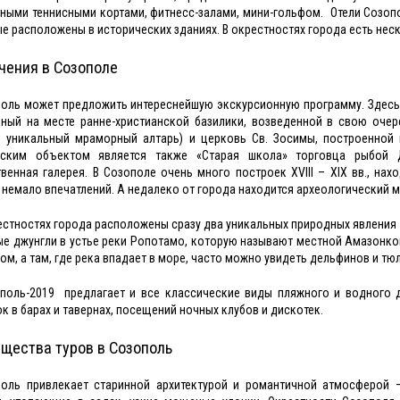
ными теннисными кортами, фитнесс-залами, мини-гольфом. Отели Созопол
е расположены в исторических зданиях. В окрестностях города есть нес
чения в Созополе
оль может предложить интереснейшую экскурсионную программу. Здесь 
ный на месте ранне-христианской базилики, возведенной в свою очер
 уникальный мраморный алтарь) и церковь Св. Зосимы, построенной 
еским объектом является также «Старая школа» торговца рыбой Д
венная галерея. В Созополе очень много построек XVIII – XIX вв., на
 немало впечатлений. А недалеко от города находится археологический м
естностях города расположены сразу два уникальных природных явления
е джунгли в устье реки Ропотамо, которую называют местной Амазонкой
ом, а там, где река впадает в море, часто можно увидеть дельфинов и тю
оль-2019 предлагает и все классические виды пляжного и водного д
к в барах и тавернах, посещений ночных клубов и дискотек.
щества туров в Созополь
оль привлекает старинной архитектурой и романтичной атмосферой 