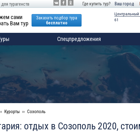
Где купить тур?
Ваш город
 для турагенств
Центральный
жем сами
Заказать подбор тура
61
ать Вам тур
бесплатно
Туры
Спецпредложения
Курорты
Созополь
ария: отдых в Созополь 2020, стои