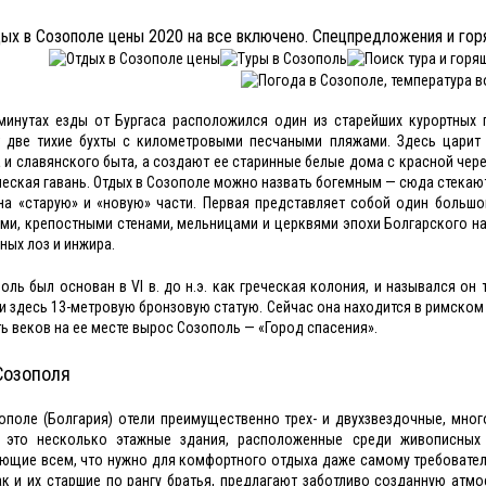
ых в Созополе цены 2020 на все включено. Спецпредложения и гор
минутах езды от Бургаса расположился один из старейших курортных
т две тихие бухты с километровыми песчаными пляжами. Здесь царит
 и славянского быта, а создают ее старинные белые дома с красной чер
еская гавань. Отдых в Созополе можно назвать богемным — сюда стекают
на «старую» и «новую» части. Первая представляет собой один больш
ми, крепостными стенами, мельницами и церквями эпохи Болгарского на
ных лоз и инжира.
оль был основан в VI в. до н.э. как греческая колония, и назывался он
и здесь 13-метровую бронзовую статую. Сейчас она находится в римском Ка
ть веков на ее месте вырос Созополь — «Город спасения».
Созополя
ополе (Болгария) отели преимущественно трех- и двухзвездочные, мног
 это несколько этажные здания, расположенные среди живописных
ющие всем, что нужно для комфортного отдыха даже самому требователь
ак и их старшие по рангу братья, предлагают заботливо созданную атм