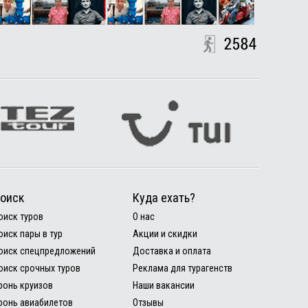
оиск
Куда ехать?
оиск туров
О нас
оиск пары в тур
Акции и скидки
оиск спецпредложений
Доставка и оплата
оиск срочных туров
Реклама для турагенств
ронь круизов
Наши вакансии
ронь авиабилетов
Отзывы