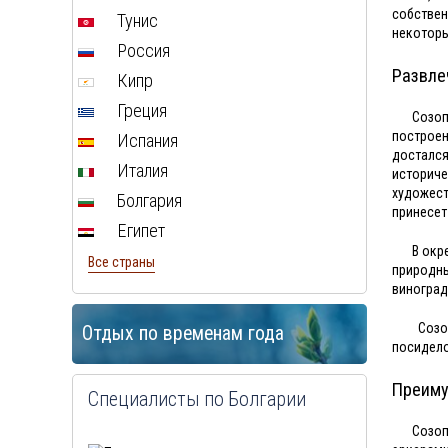
собствен
Тунис
некоторы
Россия
Развле
Кипр
Греция
Созоп
построен
Испания
достался
Италия
историч
художест
Болгария
принесет
Египет
В окр
Все страны
природны
виноград
Созоп
Отдых по временам года
посидело
Преиму
Специалисты по Болгарии
Созоп