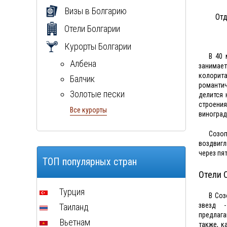
Визы в Болгарию
Отд
Отели Болгарии
Курорты Болгарии
В 40 
Албена
занимае
колорита
Балчик
романтич
Золотые пески
делится 
строения
Поморие
Все курорты
виноград
Ривьера
Созоп
Созополь
воздвигл
через пя
Солнечный берег
ТОП популярных стран
Отели 
Турция
В Соз
звезд -
Таиланд
предлага
Вьетнам
также, к