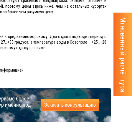
 изобилуют красивыми ландшафтами, скалами, озерами и
й, поэтому цены здесь ниже, чем на остальных курортах
с за более чем разумную цену.
Мгновенный расчёт тура
кий к средиземноморскому. Для отдыха подходит период с
+27…+33 градуса, а температура воды в Созополе – +25…+28
ленивому отдыху на пляже.
 информацией
уризме более
ур именно под
Заказать консультацию