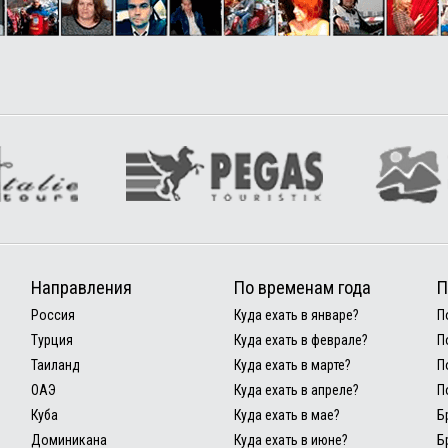
Направления
По временам года
П
Россия
Куда ехать в январе?
П
Турция
Куда ехать в феврале?
П
Таиланд
Куда ехать в марте?
П
ОАЭ
Куда ехать в апреле?
П
Куба
Куда ехать в мае?
Б
Доминикана
Куда ехать в июне?
Б