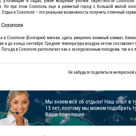
и, утопающие в садах, узкие мощеные улочки. Окрестности Созополя
. Но при этом Созополь еще и развитый город с большой жилой зоно
. Отдых в Созополе – это реальная возможность получить отличный серви
 Созополя
а в Созополе (Болгария) мягкая, здесь умеренно влажный климат, близ
ая и до конца сентября. Средняя температура воздуха летом составляет 
. Погода в Созополе располагает как к экскурсионным поездкам, так и к 
Не забудьте поделиться интересной
Мы знаем всё об отдыхе! Наш опыт в т
15 лет, поэтому мы можем подобрать т
Ваши пожелания