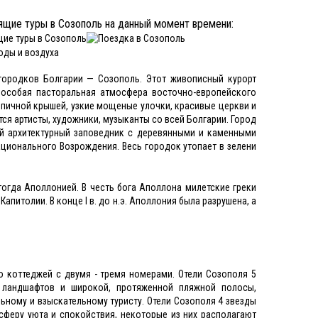
ящие туры в Созополь на данный момент времени:
 городков Болгарии — Созополь. Этот живописный курорт
 особая пасторальная атмосфера восточно-европейского
епичной крышей, узкие мощеные улочки, красивые церкви и
ся артисты, художники, музыканты со всей Болгарии. Город
ой архитектурный заповедник с деревянными и каменными
ционального Возрождения. Весь городок утопает в зелени
 тогда Аполлонией. В честь бога Аполлона милетские греки
питолии. В конце I в. до н.э. Аполлония была разрушена, а
о коттеджей с двумя - тремя номерами. Отели Созополя 5
 ландшафтов и широкой, протяженной пляжной полосы,
ному и взыскательному туристу. Отели Созополя 4 звезды
осферу уюта и спокойствия, некоторые из них располагают