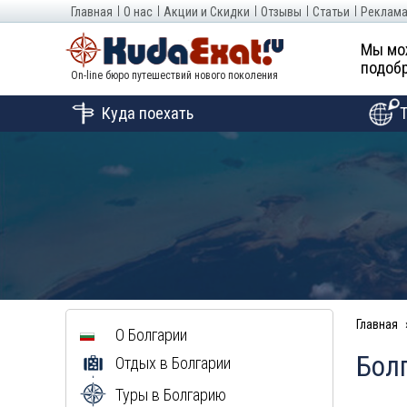
Главная
О нас
Акции и Скидки
Отзывы
Статьи
Реклама
Мы мо
подобр
On-line бюро путешествий нового поколения
Куда поехать
Главная
О Болгарии
Болг
Отдых в Болгарии
Туры в Болгарию