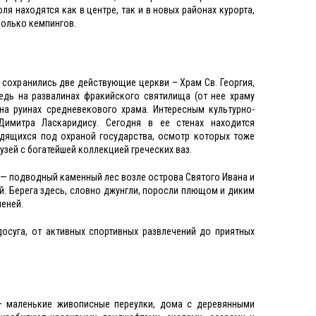
я находятся как в центре, так и в новых районах курорта,
колько кемпингов.
сохранились две действующие церкви – Храм Св. Георгия,
едь на развалинах фракийского святилища (от нее храму
на руинах средневекового храма. Интересным культурно-
имитра Ласкаридису. Сегодня в ее стенах находится
ходящихся под охраной государства, осмотр которых тоже
узей с богатейшей коллекцией греческих ваз.
 — подводный каменный лес возле острова Святого Ивана и
. Берега здесь, словно джунгли, поросли плющом и диким
леней.
осуга, от активных спортивных развлечений до приятных
– маленькие живописные переулки, дома с деревянными