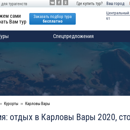
Где купить тур?
Ваш город
 для турагенств
Центральный
жем сами
Заказать подбор тура
61
ать Вам тур
бесплатно
Туры
Спецпредложения
Курорты
Карловы Вары
я: отдых в Карловы Вары 2020, ст