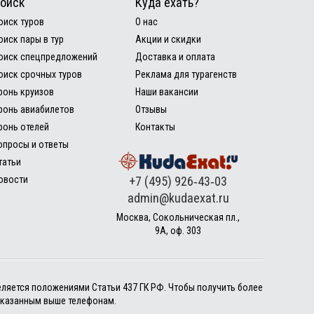
оиск
Куда ехать?
оиск туров
О нас
оиск пары в тур
Акции и скидки
оиск спецпредложений
Доставка и оплата
оиск срочных туров
Реклама для турагенств
ронь круизов
Наши вакансии
ронь авиабилетов
Отзывы
ронь отелей
Контакты
опросы и ответы
татьи
овости
+7 (495) 926‑43‑03
admin@kudaexat.ru
Москва, Сокольническая пл.,
9А, оф. 303
еляется положениями Статьи 437 ГК РФ. Чтобы получить более
указанным выше телефонам.