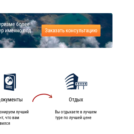
уризме более
ур именно под
Заказать консультацию
окументы
Отдых
онируем лучший
Вы отдыхаете в лучшем
нт, что вам
туре по лучшей цене
вился