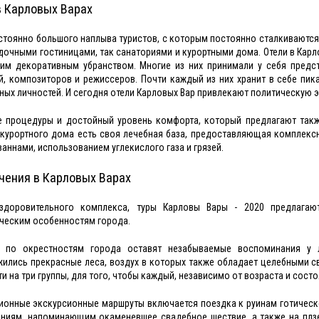
в Карловых Варах
стоянно большого наплыва туристов, с которым постоянно сталкиваются Ка
здочными гостиницами, так санаториями и курортными дома. Отели в Кар
им декоративным убранством. Многие из них принимали у себя предс
й, композиторов и режиссеров. Почти каждый из них хранит в себе пик
ных личностей. И сегодня отели Карловых Вар привлекают политическую эл
 процедуры и достойный уровень комфорта, который предлагают также
курортного дома есть своя лечебная база, предоставляющая комплекс
ваннами, использованием углекислого газа и грязей.
чения в Карловых Варах
здоровительного комплекса, туры Карловы Вары - 2020 предлагаю
ческим особенностям города.
и по окрестностям города оставят незабываемые воспоминания у 
ились прекрасные леса, воздух в которых также обладает целебными св
и на три группы, для того, чтобы каждый, независимо от возраста и сост
ионные экскурсионные маршруты включается поездка к руинам готичес
ниям, напоминающим окаменевшее свадебное шествие, а также на плз