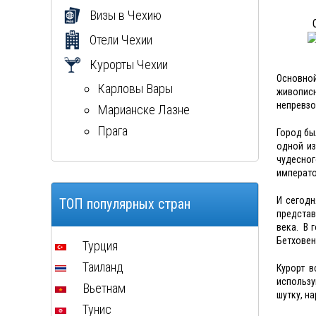
Визы в Чехию
Отели Чехии
Курорты Чехии
Основной
Карловы Вары
живопис
непревзо
Марианске Лазне
Прага
Город бы
одной из
чудесног
императо
И сегодн
ТОП популярных стран
представ
века. В 
Бетховен
Турция
Таиланд
Курорт в
использу
Вьетнам
шутку, н
Тунис