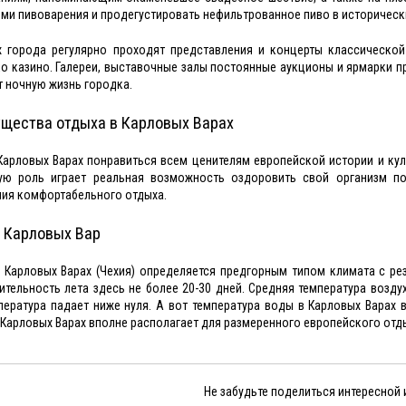
ми пивоварения и продегустировать нефильтрованное пиво в исторически
х города регулярно проходят представления и концерты классическо
о казино. Галереи, выставочные залы постоянные аукционы и ярмарки п
 ночную жизнь городка.
щества отдыха в Карловых Варах
Карловых Варах понравиться всем ценителям европейской истории и кул
ую роль играет реальная возможность оздоровить свой организм по
ия комфортабельного отдыха.
 Карловых Вар
 Карловых Варах (Чехия) определяется предгорным типом климата с р
тельность лета здесь не более 20-30 дней. Средняя температура воздух
пература падает ниже нуля. А вот температура воды в Карловых Варах 
 Карловых Варах вполне располагает для размеренного европейского отд
Не забудьте поделиться интересной