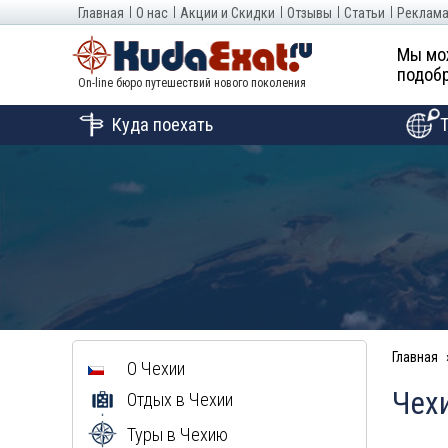
Главная
О нас
Акции и Скидки
Отзывы
Статьи
Реклама
Мы мо
подобр
On-line бюро путешествий нового поколения
Куда поехать
Главная
О Чехии
Чехи
Отдых в Чехии
Туры в Чехию