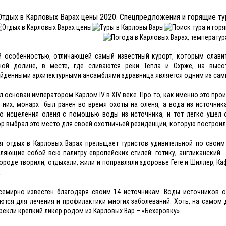
Отдых в Карловых Варах цены 2020. Спецпредложения и горящие ту
 особенностью, отличающей самый известный курорт, которым славит
ной долине, в месте, где сливаются реки Тепла и Охрже, на выс
йденными архитектурными ансамблями здравница является одним из самы
л основан императором Карлом IV в XIV веке. Про то, как именно это пр
 них, монарх был ранен во время охоты на оленя, а вода из источника
о исцеления оленя с помощью воды из источника, и тот легко ушел о
р выбрал это место для своей охотничьей резиденции, которую построил 
я отдых в Карловых Варах прельщает туристов удивительной по своим
ляющие собой всю палитру европейских стилей: готику, англиканский 
городе творили, отдыхали, жили и поправляли здоровье Гете и Шиллер, Кафк
.
семирно известен благодаря своим 14 источникам. Воды источников 
ются для лечения и профилактики многих заболеваний. Хоть, на самом 
арекли крепкий ликер родом из Карловых Вар – «Бехеровку».