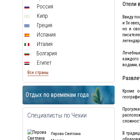
Отели 
Россия
Кипр
Ввиду по
и 3х-зве
Греция
но и сво
Испания
писателе
легендар
Италия
Болгария
Лечебные
каждого 
Египет
водами, 
Все страны
Развле
Кроме о
Отдых по временам года
географи
Прогулк
Специалисты по Чехии
располож
сложност
В традиц
Перова Светлана
образова