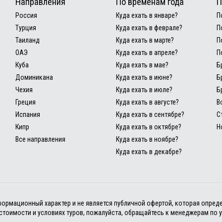
Направления
По временам года
П
Россия
Куда ехать в январе?
П
Турция
Куда ехать в феврале?
П
Таиланд
Куда ехать в марте?
П
ОАЭ
Куда ехать в апреле?
П
Куба
Куда ехать в мае?
Б
Доминикана
Куда ехать в июне?
Б
Чехия
Куда ехать в июле?
Б
Греция
Куда ехать в августе?
В
Испания
Куда ехать в сентябре?
С
Кипр
Куда ехать в октябре?
Н
Все направления
Куда ехать в ноябре?
Куда ехать в декабре?
информационный характер и не является публичной офертой, которая опред
тоимости и условиях туров, пожалуйста, обращайтесь к менеджерам по 