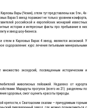
рловы Вары (Чехия), отели тут представлены как 5ти-, 4х-
ловых Варах 5 звезд поражают не только уровнем комфорта,
тавителей российской и европейских монархий известных
антные истории и интересные факты про пребывание в них
иту и звезд шоу-бизнеса.
 отели в Карловых Варах 4 звезд, являются аксиомой. У
ное оздоровление: курс лечения питьевыми минеральными
т множество экскурсий, посвященным историческим и
любителей живописных пейзажей. Недалеко от курорта
ойствами. Маршруты прогулок (всего их 21) разделены по
ояния здоровья, смог оценить красоты природы.
кой крепости, к Сватошским скалам — причудливым горным
еньский пивоваренный завод, где можно познакомиться с