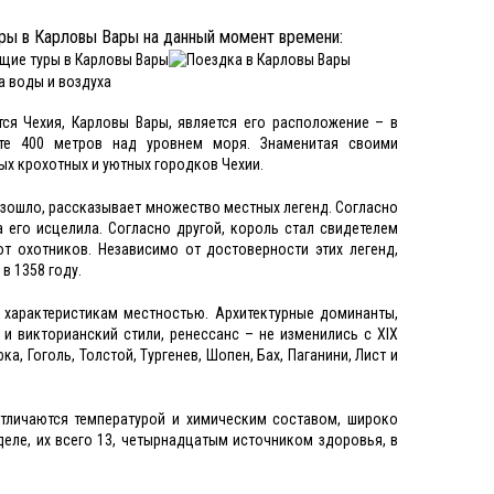
ры в Карловы Вары на данный момент времени:
ся Чехия, Карловы Вары, является его расположение – в
оте 400 метров над уровнем моря. Знаменитая своими
х крохотных и уютных городков Чехии.
оизошло, рассказывает множество местных легенд. Согласно
 его исцелила. Согласно другой, король стал свидетелем
т охотников. Независимо от достоверности этих легенд,
в 1358 году.
 характеристикам местностью. Архитектурные доминанты,
и викторианский стили, ренессанс – не изменились с XIX
а, Гоголь, Толстой, Тургенев, Шопен, Бах, Паганини, Лист и
отличаются температурой и химическим составом, широко
деле, их всего 13, четырнадцатым источником здоровья, в