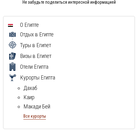
Не забудьте поделиться интересной информацией
О Египте
Отдых в Египте
Туры в Египет
Визы в Египет
Отели Египта
Курорты Египта
Дахаб
Каир
Макади Бей
Марса Алам
Все курорты
Хургада
Шарм Эль Шейх