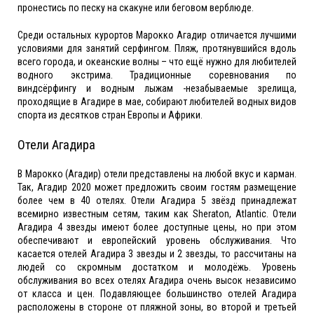
пронестись по песку на скакуне или беговом верблюде.
Среди остальных курортов Марокко Агадир отличается лучшими
условиями для занятий серфингом. Пляж, протянувшийся вдоль
всего города, и океанские волны – что ещё нужно для любителей
водного экстрима. Традиционные соревнования по
виндсёрфингу и водным лыжам -незабываемые зрелища,
проходящие в Агадире в мае, собирают любителей водных видов
спорта из десятков стран Европы и Африки.
Отели Агадира
В Марокко (Агадир) отели представлены на любой вкус и карман.
Так, Агадир 2020 может предложить своим гостям размещение
более чем в 40 отелях. Отели Агадира 5 звёзд принадлежат
всемирно известным сетям, таким как Sheraton, Atlantic. Отели
Агадира 4 звезды имеют более доступные цены, но при этом
обеспечивают и европейский уровень обслуживания. Что
касается отелей Агадира 3 звезды и 2 звезды, то рассчитаны на
людей со скромным достатком и молодёжь. Уровень
обслуживания во всех отелях Агадира очень высок независимо
от класса и цен. Подавляющее большинство отелей Агадира
расположены в стороне от пляжной зоны, во второй и третьей