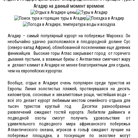
Агадир на данный момент времени:
Агадир – самый популярный курорт на побережье Марокко. Он
необычайно удачно расположился в плодородной долине Сус
(северо-запад Африки), облюбованной поселениями еще древних
финикийцев. Высокие горы Атлас закрывают город от горячего
дыхания пустыни, а влажные бризы с Антлантики смягчают жару
и делают климат в Агадире не менее благоприятным для отдыха,
чем на европейских курортах.
Вообще, отдых в Агадире очень популярен среди туристов из
Европы. Линия золотистых пляжей, протянувшаяся на десять
километров, сосновые и эвкалиптовые рощи, чистейшая вода –
всё это делает курорт любимым местом семейного отдыха для
тысяч туристов круглый год. Десятки разнообразных
развлечений ожидают гостей курорта. Любители дайвинга и
подводной охоты смогут получить удовольствие от
удивительного подводного мира африканского побережья
Атлантического океана, игроков в гольф ожидают лучшие на
побережье площадки, а тоскующие по экзотике могут