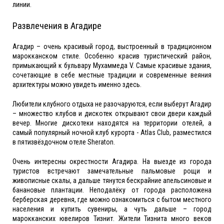
линии.
Развлечения в Агадире
Агадир – очень красивый город, выстроенный в традиционном
марокканском стиле. Особенно красив туристический район,
примыкающий к бульвару Мухаммеда V. Самые красивые здания,
сочетающие в себе местные традиции и современные веяния
архитектуры можно увидеть именно здесь.
Любители клубного отдыха не разочаруются, если выберут Агадир
– множество клубов и дискотек открывают свои двери каждый
вечер. Многие дискотеки находятся на территории отелей, а
самый популярный ночной клуб курорта - Atlas Club, разместился
в пятизвёздочном отеле Sheraton.
Очень интересны окрестности Агадира. На выезде из города
туристов встречают замечательные пальмовые рощи и
живописные скалы, а дальше тянутся бескрайние апельсиновые и
банановые плантации. Неподалёку от города расположена
берберская деревня, где можно ознакомиться с бытом местного
населения и купить сувениры, а чуть дальше – город
марокканских ювелиров Тизнит. Жители Тизнита много веков