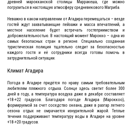
древней марокканской столицы Марракеша, где можно
погрузиться в настоящую атмосферу средневекового Магриба.
Неважно в каком направлении от Агадира перемещаться – везде
гостей ждут захватывающие пейзажи и масса впечатлений, а
местное население будет встречать гостеприимством и
доброжелательностью. В настоящий момент Марокко – одна из
самых безопасных стран в регионе. Специально созданная
туристическая полиция тщательно следит за безопасностью
каждого гостя и её сотрудники всегда готовы помочь в
затруднительной ситуации.
Климат Агадира
Погода в Агадире придётся по нраву самым требовательным
любителям пляжного отдыха. Солнце здесь светит более 300
дней в году, а температура воздуха даже в декабре составляет
+18-+22 градусов. Благодаря погоде Агадира (Мароккоо),
формируемой за счет соседство океана, даже в разгар летнего
сезона отдых не омрачается изнурительной жарой. Теплые
течения поддерживают температуру воды в Агадире на уровне
+18-+20 градусов.