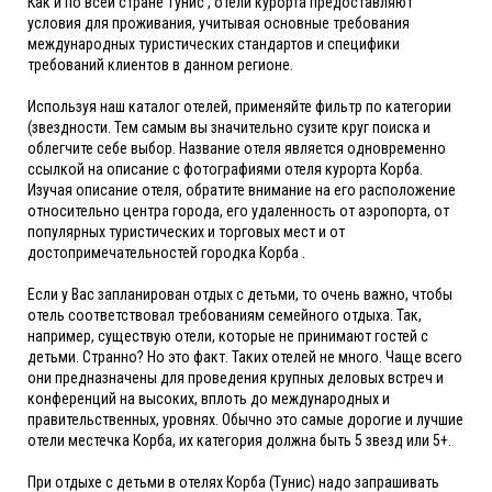
Как и по всей стране Тунис , отели курорта предоставляют
условия для проживания, учитывая основные требования
международных туристических стандартов и специфики
требований клиентов в данном регионе.
Используя наш каталог отелей, применяйте фильтр по категории
(звездности. Тем самым вы значительно сузите круг поиска и
облегчите себе выбор. Название отеля является одновременно
ссылкой на описание с фотографиями отеля курорта Корба.
Изучая описание отеля, обратите внимание на его расположение
относительно центра города, его удаленность от аэропорта, от
популярных туристических и торговых мест и от
достопримечательностей городка Корба .
Если у Вас запланирован отдых с детьми, то очень важно, чтобы
отель соответствовал требованиям семейного отдыха. Так,
например, существую отели, которые не принимают гостей с
детьми. Странно? Но это факт. Таких отелей не много. Чаще всего
они предназначены для проведения крупных деловых встреч и
конференций на высоких, вплоть до международных и
правительственных, уровнях. Обычно это самые дорогие и лучшие
отели местечка Корба, их категория должна быть 5 звезд или 5+.
При отдыхе с детьми в отелях Корба (Тунис) надо запрашивать