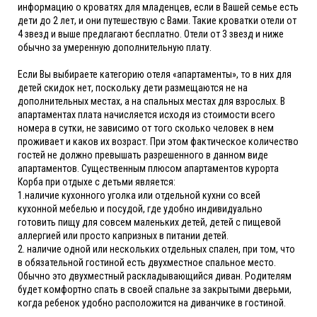
информацию о кроватях для младенцев, если в Вашей семье есть
дети до 2 лет, и они путешествую с Вами. Такие кроватки отели от
4 звезд и выше предлагают бесплатно. Отели от 3 звезд и ниже
обычно за умеренную дополнительную плату.
Если Вы выбираете категорию отеля «апартаменты», то в них для
детей скидок нет, поскольку дети размещаются не на
дополнительных местах, а на спальных местах для взрослых. В
апартаментах плата начисляется исходя из стоимости всего
номера в сутки, не зависимо от того сколько человек в нем
проживает и каков их возраст. При этом фактическое количество
гостей не должно превышать разрешенного в данном виде
апартаментов. Существенным плюсом апартаментов курорта
Корба при отдыхе с детьми является:
1.наличие кухонного уголка или отдельной кухни со всей
кухонной мебелью и посудой, где удобно индивидуально
готовить пищу для совсем маленьких детей, детей с пищевой
аллергией или просто капризных в питании детей.
2. наличие одной или нескольких отдельных спален, при том, что
в обязательной гостиной есть двухместное спальное место.
Обычно это двухместный раскладывающийся диван. Родителям
будет комфортно спать в своей спальне за закрытыми дверьми,
когда ребенок удобно расположится на диванчике в гостиной.