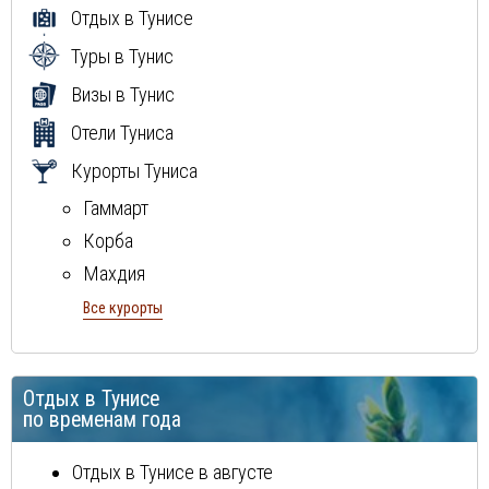
Отдых в Тунисе
Туры в Тунис
Визы в Тунис
Отели Туниса
Курорты Туниса
Гаммарт
Корба
Махдия
Монастир
Все курорты
Набель
остров Джерба
Отдых в Тунисе
Сусс
по временам года
Хаммамет
Отдых в Тунисе в августе