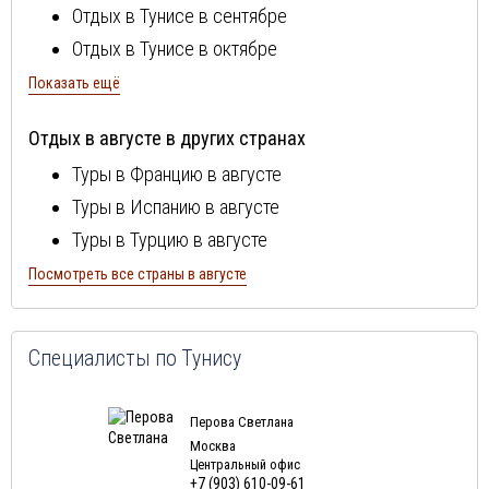
Отдых в Тунисе в сентябре
Отдых в Тунисе в октябре
Отдых в Тунисе в ноябре
Показать ещё
Отдых в Тунисе в декабре
Отдых в августе в других странах
Отдых в Тунисе в январе
Туры в Францию в августе
Отдых в Тунисе в феврале
Туры в Испанию в августе
Отдых в Тунисе в марте
Туры в Турцию в августе
Отдых в Тунисе в апреле
Туры в Болгарию в августе
Посмотреть все страны в августе
Отдых в Тунисе в мае
Туры в Португалию в августе
Отдых в Тунисе в июне
Туры в Италию в августе
Отдых в Тунисе в июле
Специалисты по Тунису
Туры в Египет в августе
Туры в Кипр в августе
Перова Светлана
Туры в Швейцарию в августе
Москва
Центральный офис
Туры в ОАЭ в августе
+7 (903) 610-09-61