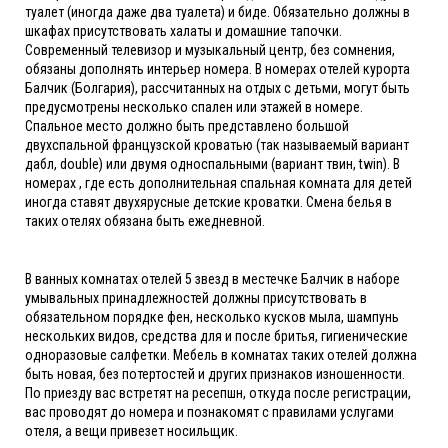
туалет (иногда даже два туалета) и биде. Обязательно должны в
шкафах присутствовать халаты и домашние тапочки.
Современный телевизор и музыкальный центр, без сомнения,
обязаны дополнять интерьер номера. В номерах отелей курорта
Балчик (Болгария), рассчитанных на отдых с детьми, могут быть
предусмотрены несколько спален или этажей в номере.
Спальное место должно быть представлено большой
двухспальной французской кроватью (так называемый вариант
дабл, double) или двумя односпальными (вариант твин, twin). В
номерах , где есть дополнительная спальная комната для детей
иногда ставят двухярусные детские кроватки. Смена белья в
таких отелях обязана быть ежедневной.
В ванных комнатах отелей 5 звезд в местечке Балчик в наборе
умывальных принадлежностей должны присутствовать в
обязательном порядке фен, несколько кусков мыла, шампунь
нескольких видов, средства для и после бритья, гигиенические
одноразовые салфетки. Мебель в комнатах таких отелей должна
быть новая, без потертостей и других признаков изношенности.
По приезду вас встретят на ресепшн, откуда после регистрации,
вас проводят до номера и познакомят с правилами услугами
отеля, а вещи привезет носильщик.