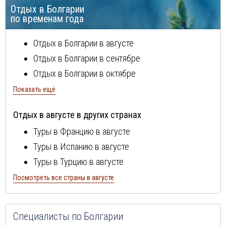
Отдых в Болгарии
Солнечный берег
по временам года
Отдых в Болгарии в августе
Отдых в Болгарии в сентябре
Отдых в Болгарии в октябре
Отдых в Болгарии в ноябре
Показать ещё
Отдых в Болгарии в декабре
Отдых в августе в других странах
Отдых в Болгарии в январе
Туры в Францию в августе
Отдых в Болгарии в феврале
Туры в Испанию в августе
Отдых в Болгарии в марте
Туры в Турцию в августе
Отдых в Болгарии в апреле
Туры в Португалию в августе
Посмотреть все страны в августе
Отдых в Болгарии в мае
Туры в Италию в августе
Отдых в Болгарии в июне
Туры в Египет в августе
Отдых в Болгарии в июле
Специалисты по Болгарии
Туры в Кипр в августе