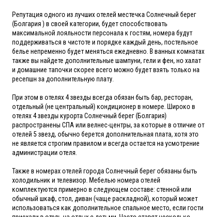
Репутация одного из лучших отелей местечка Солнечный берег
(Болгария ) в своей категории, будет способствовать
максимальной лояльности персонала к гостям, номера будут
поддерживаться в чистоте и порядке каждый день, постельное
белье непременно будет меняться ежедневно. В ванных комнатах
также вы найдете дополнительные шампуни, гели и фен, но халат
и домашние тапочки скорее всего можно будет взять только на
ресепшн за дополнительную плату.
При этом в отелях 4 звезды всегда обязан быть бар, ресторан,
отдельный (не центральный) кондиционер в номере. Широко в
отелях 4 звезды курорта Солнечный берег (Болгария)
распространены СПА или велнес-центры, за которые в отличие от
отелей 5 звезд, обычно берется дополнительная плата, хотя это
не является строгим правилом и всегда остается на усмотрение
администрации отеля.
Также в номерах отелей города Солнечный берег обязаны быть
холодильник и телевизор. Мебелью номера отелей
комплектуются примерно в следующем составе: стенной или
обычный шкаф, стол, диван (чаще раскладной), который может
использоваться как дополнительное спальное место, если гости
приехали в отель на отдых с детьми. Часто ставят несколько