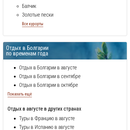
Балчик
Золотые пески
Поморие
Все курорты
Ривьера
Созополь
Отдых в Болгарии
Солнечный берег
по временам года
Отдых в Болгарии в августе
Отдых в Болгарии в сентябре
Отдых в Болгарии в октябре
Отдых в Болгарии в ноябре
Показать ещё
Отдых в Болгарии в декабре
Отдых в августе в других странах
Отдых в Болгарии в январе
Туры в Францию в августе
Отдых в Болгарии в феврале
Туры в Испанию в августе
Отдых в Болгарии в марте