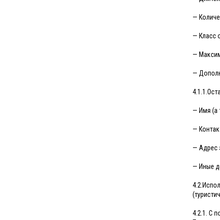
— Количе
— Класс 
— Максим
— Дополн
4.1.1.Ос
— Имя (а
— Контак
— Адрес 
— Иные д
4.2.Испо
(туристи
4.2.1. С