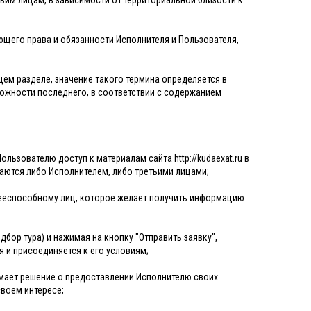
тьим лицам, в зависимости от территориальной близости к
ющего права и обязанности Исполнителя и Пользователя,
ящем разделе, значение такого термина определяется в
можности последнего, в соответствии с содержанием
льзователю доступ к материалам сайта http://kudaexat.ru в
аются либо Исполнителем, либо третьими лицами;
ееспособному лиц, которое желает получить информацию
дбор тура) и нажимая на кнопку "Отправить заявку",
 и присоединяется к его условиям;
имает решение о предоставлении Исполнителю своих
своем интересе;