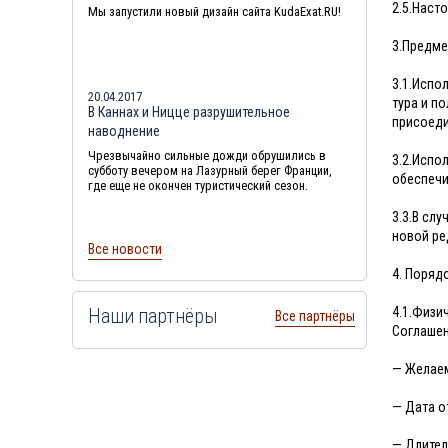
2.5.Наст
Мы запустили новый дизайн сайта KudaExat.RU!
3.Предме
3.1.Испо
20.04.2017
тура и п
В Каннах и Ницце разрушительное
присоеди
наводнение
Чрезвычайно сильные дожди обрушились в
3.2.Испо
субботу вечером на Лазурный берег Франции,
обеспечи
где еще не окончен туристический сезон.
3.3.В сл
новой ре
Все новости
4. Поряд
4.1.Физи
Наши партнёры
Все партнёры
Соглашен
— Желаем
— Дата о
— Длител