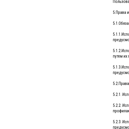
Пользоват
5.Права 
5.1.Обяз
5.1.1.Ис
предусмо
5.1.2.Ис
путем их 
5.1.3.Ис
предусмо
5.2.Прав
5.2.1. И
5.2.2. И
профилак
5.2.3. И
предусмо