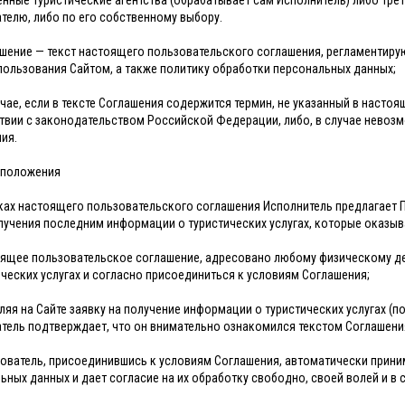
енные туристические агентства (обрабатывает сам Исполнитель) либо Тре
телю, либо по его собственному выбору.
ашение — текст настоящего пользовательского соглашения, регламентиру
пользования Сайтом, а также политику обработки персональных данных;
учае, если в тексте Соглашения содержится термин, не указанный в насто
твии с законодательством Российской Федерации, либо, в случае невоз
ия.
 положения
мках настоящего пользовательского соглашения Исполнитель предлагает По
лучения последним информации о туристических услугах, которые оказыв
оящее пользовательское соглашение, адресовано любому физическому д
ических услугах и согласно присоединиться к условиям Соглашения;
вляя на Сайте заявку на получение информации о туристических услугах (по
тель подтверждает, что он внимательно ознакомился текстом Соглашения
зователь, присоединившись к условиям Соглашения, автоматически прин
ьных данных и дает согласие на их обработку свободно, своей волей и в 