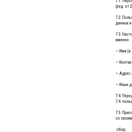
7.1. Пер
(ред. от 
7.2. Пол
данных и
7.3. Нас
именно:
— Имя (а
— Контак
— Адрес 
— Иные д
7.4. Пер
7.4. пол
7.5. При
со своим
-сбор;