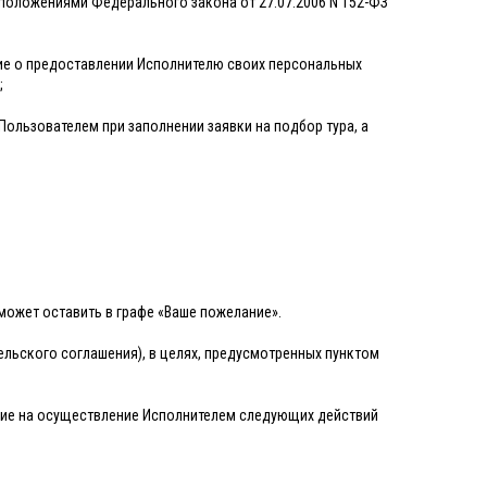
 положениями Федерального закона от 27.07.2006 N 152-ФЗ
ние о предоставлении Исполнителю своих персональных
;
ользователем при заполнении заявки на подбор тура, а
может оставить в графе «Ваше пожелание».
ательского соглашения), в целях, предусмотренных пунктом
асие на осуществление Исполнителем следующих действий