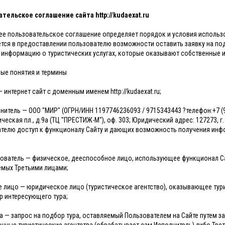
тельское соглашение сайта http://kudaexat.ru
е пользовательское соглашение определяет порядок и условия использова
тся в предоставлении пользователю возможности оставить заявку на под
 информацию о туристических услугах, которые оказывают собственные ил
ные понятия и термины
— интернет сайт с доменным именем http://kudaexat.ru;
лнитель — ООО "МИР" (ОГРН/ИНН 1197746236093 / 9715343443 ?телефон:+7 (90
ческая пл., д.9а (ТЦ "ПРЕСТИЖ-М"), оф. 303; Юридический адрес: 127273, г
телю доступ к функционалу Сайту и дающих возможность получения инфо
зователь — физическое, дееспособное лицо, использующее функционал Са
мых Третьими лицами;
ье лицо — юридическое лицо (туристическое агентство), оказывающее ту
р интересующего тура;
ка — запрос на подбор тура, оставляемый Пользователем на Сайте путем 