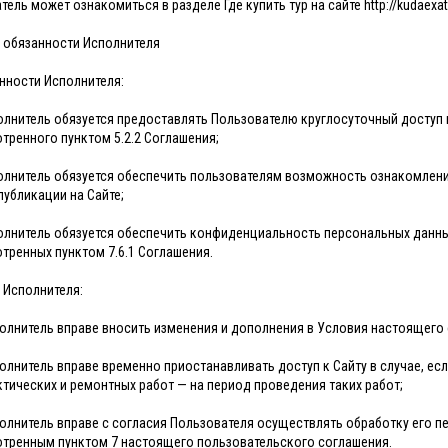
ель может ознакомиться в разделе Где купить тур на сайте http://kudaexat.
и обязанности Исполнителя
анности Исполнителя:
полнитель обязуется предоставлять Пользователю круглосуточный доступ 
тренного пунктом 5.2.2 Соглашения;
полнитель обязуется обеспечить пользователям возможность ознакомлени
публикации на Сайте;
полнитель обязуется обеспечить конфиденциальность персональных данны
тренных пунктом 7.6.1 Соглашения.
а Исполнителя:
сполнитель вправе вносить изменения и дополнения в Условия настоящего 
сполнитель вправе временно приостанавливать доступ к Сайту в случае, 
тических и ремонтных работ — на период проведения таких работ;
сполнитель вправе с согласия Пользователя осуществлять обработку его п
тренным пунктом 7 настоящего пользовательского соглашения.