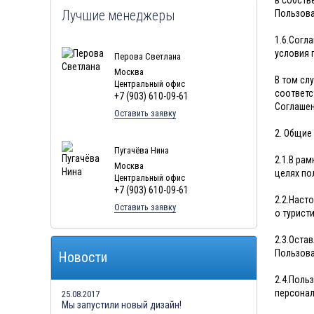
в собств
Лучшие менеджеры
Пользова
1.6.Согл
условия 
Перова Светлана
Москва
В том сл
Центральный офис
соответс
+7 (903) 610-09-61
Соглашен
Оставить заявку
2. Общие
Пугачёва Нина
2.1.В ра
Москва
целях по
Центральный офис
+7 (903) 610-09-61
2.2.Наст
Оставить заявку
о турист
2.3.Оста
Пользова
Новости
2.4.Поль
персонал
25.08.2017
Мы запустили новый дизайн!