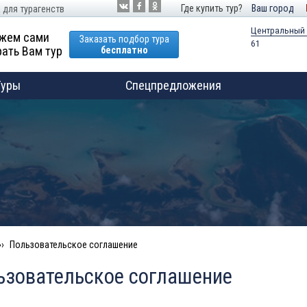
Где купить тур?
Ваш город
 для турагенств
Центральный
жем сами
Заказать подбор тура
61
ать Вам тур
бесплатно
Туры
Спецпредложения
Пользовательское соглашение
ьзовательское соглашение