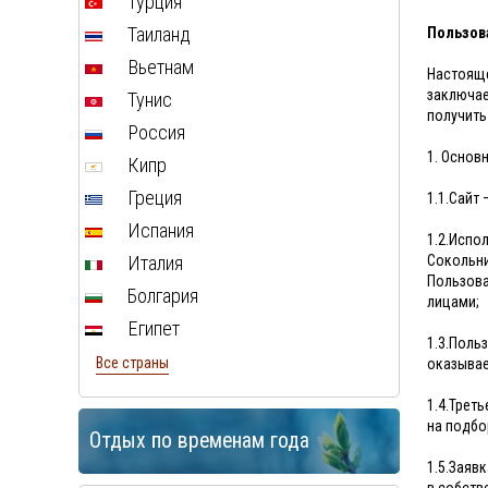
Турция
Таиланд
Пользова
Вьетнам
Настояще
заключае
Тунис
получить
Россия
1. Основ
Кипр
Греция
1.1.Сайт 
Испания
1.2.Испо
Италия
Сокольни
Пользова
Болгария
лицами;
Египет
1.3.Поль
Все страны
оказывае
1.4.Трет
на подбо
Отдых по временам года
1.5.Заяв