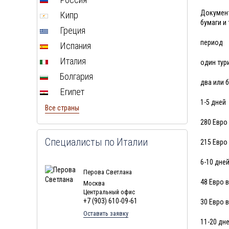
Туры в Чехию в августе
Документ
Кипр
бумаги и
Туры в Финляндию в августе
Греция
период
Туры в Черногорию в августе
Испания
Туры в Израиля в августе
Италия
один тур
Туры в Индию в августе
Болгария
два или 
Туры в Марокко в августе
Египет
1-5 дней
Туры в Тунис в августе
Все страны
Туры в
Шри-Ланка
в августе
280 Евро
Туры в Норвегию в августе
Специалисты по Италии
215 Евро
Туры в Россию в августе
6-10 дне
Туры в Мексику в августе
Перова Светлана
Туры в Кубу в августе
48 Евро 
Москва
Центральный офис
Туры в
Доминиканская
+7 (903) 610-09-61
30 Евро 
Республика
в августе
Оставить заявку
11-20 дн
Туры в Грецию в августе