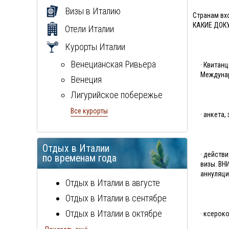
Визы в Италию
Странам вхо
КАКИЕ ДОК
Отели Италии
Курорты Италии
Венецианская Ривьера
· Квитан
Междуна
Венеция
Лигурийское побережье
Милан
Все курорты
· анкета
Неаполитанская ривьера
остров Сардиния
Отдых в Италии
· действ
остров Сицилия
по временам года
визы. ВН
Рим
аннуляци
Отдых в Италии в августе
Тосканcкая ривьера
Отдых в Италии в сентябре
Флоренция
Отдых в Италии в октябре
· ксерок
Эмилия Романия
Отдых в Италии в ноябре