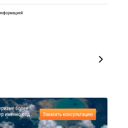
 информацией
уризме более
ур именно под
Заказать консультацию