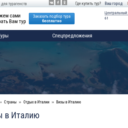
Где купить тур?
Ваш город
 для турагенств
Центральный
жем сами
Заказать подбор тура
61
ать Вам тур
бесплатно
Туры
Спецпредложения
Страны
Отдых в Италии
Визы в Италию
ы в Италию