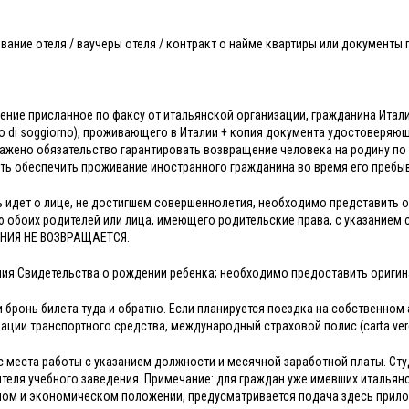
ование отеля / ваучеры отеля / контракт о найме квартиры или докуме
шение присланное по факсу от итальянской организации, гражданина Итал
o di soggiorno), проживающего в Италии + копия документа удостоверяю
ажено обязательство гарантировать возвращение человека на родину по 
ть обеспечить проживание иностранного гражданина во время его пребыв
ь идет о лице, не достигшем совершеннолетия, необходимо представить 
 обоих родителей или лица, имеющего родительские права, с указани
НИЯ НЕ ВОЗВРАЩАЕТСЯ.
ия Свидетельства о рождении ребенка; необходимо предоставить ориги
и бронь билета туда и обратно. Если планируется поездка на собственн
рации транспортного средства, международный страховой полис (carta ver
с места работы с указанием должности и месячной заработной платы. Ст
теля учебного заведения. Примечание: для граждан уже имевших итальян
ом и экономическом положении, предусматривается подача здесь прил