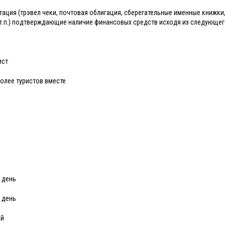
ация (трэвел чеки, почтовая облигация, сберегательные именные книжки,
 т.п.) подтверждающие наличие финансовых средств исходя из следующег
ист
более туристов вместе
й
в день
в день
ей