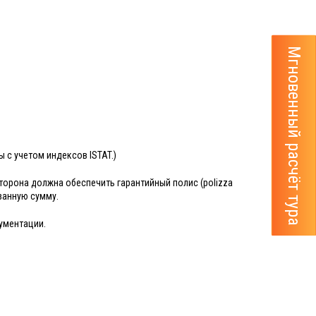
Мгновенный расчёт тура
 с учетом индексов ISTAT.)
орона должна обеспечить гарантийный полис (polizza
азанную сумму.
кументации.