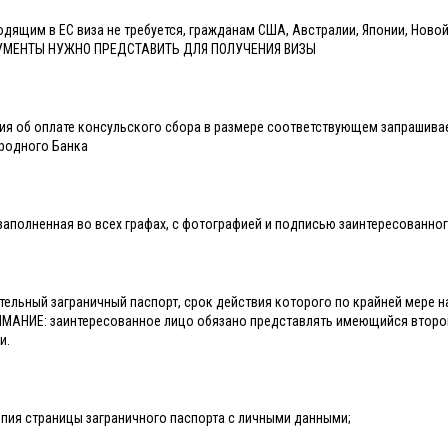
дящим в ЕС виза не требуется, гражданам США, Австралии, Японии, Новой
УМЕНТЫ НУЖНО ПРЕДСТАВИТЬ ДЛЯ ПОЛУЧЕНИЯ ВИЗЫ
ция об оплате консульского сбора в размере соответствующем запрашив
родного Банка
, заполненная во всех графах, с фотографией и подписью заинтересованно
ительный заграничный паспорт, срок действия которого по крайней мере 
ИМАНИЕ: заинтересованное лицо обязано представлять имеющийся второй
и.
опия страницы заграничного паспорта с личными данными;