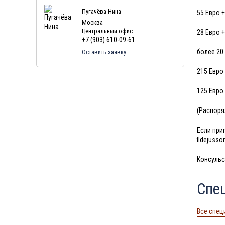
Туры в Мальдивы в августе
Пугачёва Нина
55 Евро 
Москва
Туры в Маврикий в августе
Центральный офис
28 Евро 
+7 (903) 610-09-61
более 20
Оставить заявку
215 Евро
125 Евро
(Распоря
Если при
fidejuss
Консульс
Спе
Все спец