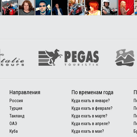
Направления
По временам года
П
Россия
Куда ехать в январе?
П
Турция
Куда ехать в феврале?
П
Таиланд
Куда ехать в марте?
П
ОАЭ
Куда ехать в апреле?
П
Куба
Куда ехать в мае?
Б