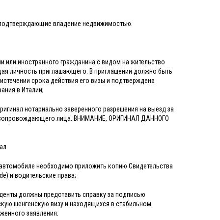
нты подтверждающие владение недвижимостью.
ии или иностранного гражданина с видом на жительство
щая личность приглашающего. В приглашении должно быть
истечении срока действия его визы и подтверждена
ания в Италии;
оригинал нотариально заверенного разрешения на выезд за
ем сопровождающего лица. ВНИМАНИЕ, ОРИГИНАЛ ДАННОГО
нал
ом автомобиле необходимо приложить копию Свидетельства
de) и водительские права;
уденты должны представить справку за подписью
скую шенгенскую визу и находящихся в стабильном
оженного заявления.