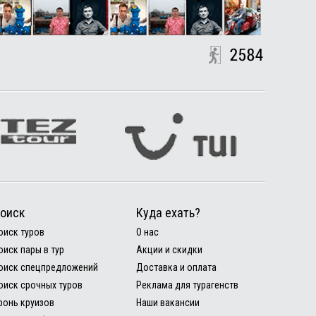
оиск
Куда ехать?
оиск туров
О нас
оиск пары в тур
Акции и скидки
оиск спецпредложений
Доставка и оплата
оиск срочных туров
Реклама для турагенств
ронь круизов
Наши вакансии