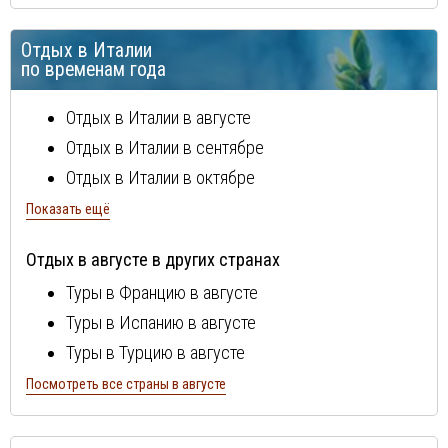
остров Сардиния
Отдых в Италии
остров Сицилия
по временам года
Рим
Тосканcкая ривьера
Отдых в Италии в августе
Флоренция
Отдых в Италии в сентябре
Эмилия Романия
Отдых в Италии в октябре
Отдых в Италии в ноябре
Показать ещё
Отдых в Италии в декабре
Отдых в августе в других странах
Отдых в Италии в январе
Туры в Францию в августе
Отдых в Италии в феврале
Туры в Испанию в августе
Отдых в Италии в марте
Туры в Турцию в августе
Отдых в Италии в апреле
Туры в Болгарию в августе
Посмотреть все страны в августе
Отдых в Италии в мае
Туры в Португалию в августе
Отдых в Италии в июне
Туры в Египет в августе
Отдых в Италии в июле