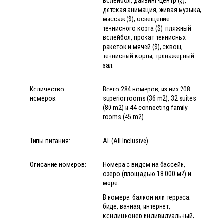
волейбол, дайвинг-центр ($),
детская анимация, живая музыка,
массаж ($), освещение
теннисного корта ($), пляжный
волейбол, прокат теннисных
ракеток и мячей ($), сквош,
теннисный корты, тренажерный
зал.
Количество
Всего 284 номеров, из них 208
номеров:
superior rooms (36 m2), 32 suites
(80 m2) и 44 connecting family
rooms (45 m2)
Типы питания:
All (All Inclusive)
Описание номеров:
Номера с видом на бассейн,
озеро (площадью 18.000 м2) и
море.
В номере: балкон или терраса,
биде, ванная, интернет,
кондиционер индивидуальный,