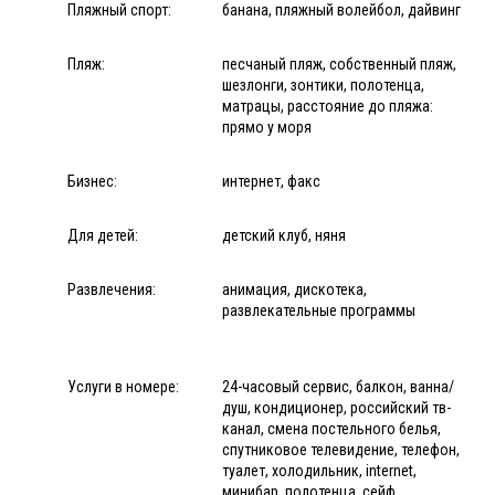
Пляжный спорт:
банана, пляжный волейбол, дайвинг
Пляж:
песчаный пляж, собственный пляж,
шезлонги, зонтики, полотенца,
матрацы, расстояние до пляжа:
прямо у моря
Бизнес:
интернет, факс
Для детей:
детский клуб, няня
Развлечения:
анимация, дискотека,
развлекательные программы
Услуги в номере:
24-часовый сервис, балкон, ванна/
душ, кондиционер, российский тв-
канал, смена постельного белья,
спутниковое телевидение, телефон,
туалет, холодильник, internet,
минибар, полотенца, сейф,