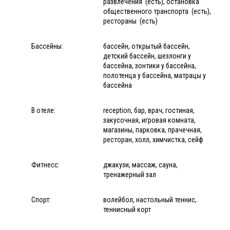
развлечения (есть), остановка
общественного транспорта (есть),
рестораны (есть)
Бассейны:
бассейн, открытый бассейн,
детский бассейн, шезлонги у
бассейна, зонтики у бассейна,
полотенца у бассейна, матрацы у
бассейна
В отеле:
reception, бар, врач, гостиная,
закусочная, игровая комната,
магазины, парковка, прачечная,
ресторан, холл, химчистка, сейф
Фитнесс:
джакузи, массаж, сауна,
тренажерный зал
Спорт:
волейбол, настольный теннис,
теннисный корт