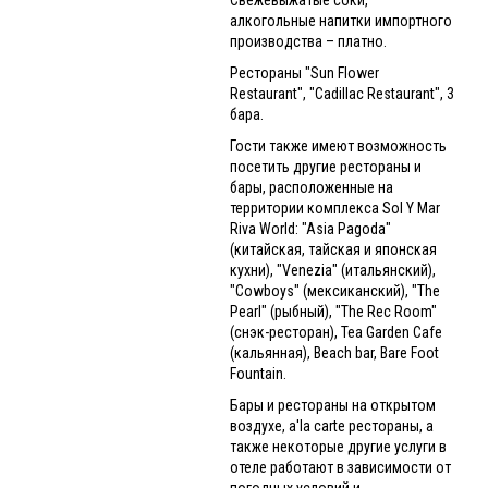
алкогольные напитки импортного
производства – платно.
Рестораны "Sun Flower
Restaurant", "Cadillac Restaurant", 3
бара.
Гости также имеют возможность
посетить другие рестораны и
бары, расположенные на
территории комплекса Sol Y Mar
Riva World: "Asia Pagoda"
(китайская, тайская и японская
кухни), "Venezia" (итальянский),
"Cowboys" (мексиканский), "The
Pearl" (рыбный), "The Rec Room"
(снэк-ресторан), Tea Garden Cafe
(кальянная), Beach bar, Bare Foot
Fountain.
Бары и рестораны на открытом
воздухе, a'la carte рестораны, а
также некоторые другие услуги в
отеле работают в зависимости от
погодных условий и