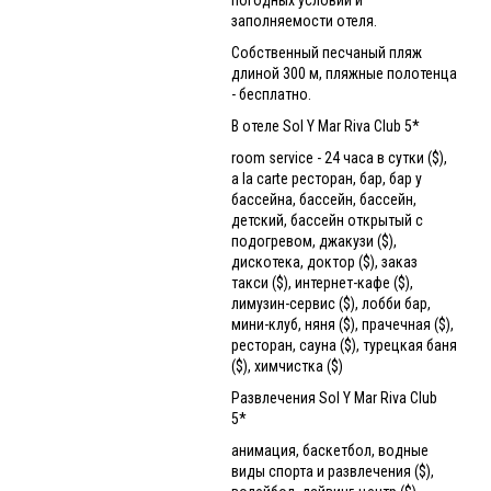
заполняемости отеля.
Собственный песчаный пляж
длиной 300 м, пляжные полотенца
- бесплатно.
В отеле Sol Y Mar Riva Club 5*
room service - 24 часа в сутки ($),
а la carte ресторан, бар, бар у
бассейна, бассейн, бассейн,
детский, бассейн открытый с
подогревом, джакузи ($),
дискотека, доктор ($), заказ
такси ($), интернет-кафе ($),
лимузин-сервис ($), лобби бар,
мини-клуб, няня ($), прачечная ($),
ресторан, сауна ($), турецкая баня
($), химчистка ($)
Развлечения Sol Y Mar Riva Club
5*
анимация, баскетбол, водные
виды спорта и развлечения ($),