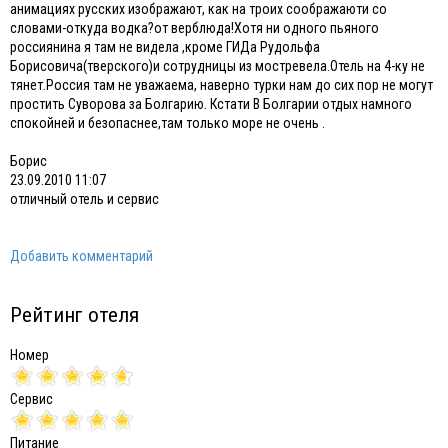
анимациях русских изображают, как на троих соображаюти со
словами-откуда водка?от верблюда!Хотя ни одного пьяного
россиянина я там не видела ,кроме ГИДа Рудольфа
Борисовича(тверского)и сотрудницы из мостревела.Отель на 4-ку не
тянет.Россия там не уважаема, наверно турки нам до сих пор не могут
простить Суворова за Болгарию. Кстати В Болгарии отдых намного
спокойней и безопаснее,там только море не очень .
Борис
23.09.2010 11:07
отличный отель и сервис
Добавить комментарий
Рейтинг отеля
Номер
Сервис
Питание