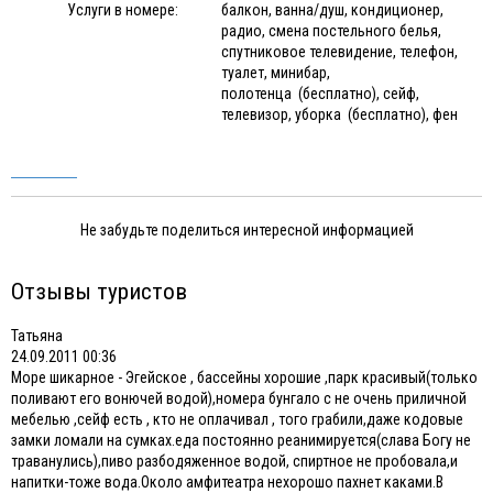
Услуги в номере:
балкон, ванна/душ, кондиционер,
радио, смена постельного белья,
спутниковое телевидение, телефон,
туалет, минибар,
полотенца (бесплатно), сейф,
телевизор, уборка (бесплатно), фен
Не забудьте поделиться интересной информацией
Отзывы туристов
Татьяна
24.09.2011 00:36
Море шикарное - Эгейское , бассейны хорошие ,парк красивый(только
поливают его вонючей водой),номера бунгало с не очень приличной
мебелью ,сейф есть , кто не оплачивал , того грабили,даже кодовые
замки ломали на сумках.еда постоянно реанимируется(слава Богу не
траванулись),пиво разбодяженное водой, спиртное не пробовала,и
напитки-тоже вода.Около амфитеатра нехорошо пахнет каками.В