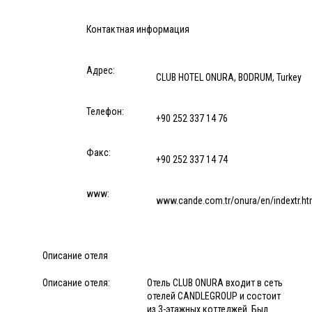
Контактная информация
Адрес:
CLUB HOTEL ONURA, BODRUM, Turkey
Телефон:
+90 252 337 14 76
Факс:
+90 252 337 14 74
www:
www.cande.com.tr/onura/en/indextr.ht
Описание отеля
Описание отеля:
Отель CLUB ONURA входит в сеть
отелей CANDLEGROUP и состоит
из 3-этажных коттеджей. Был