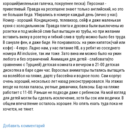
хороший(меленькая галечка, покрупнее песка). Персонал -
приветливый. Правда на ресепшене знают только английский, но это
не большая беда. Убирались в номере каждый день (лично у нас).
Номер - хороший. Кондиционер, телевизор, сейф и даже маленькая
кухня с холодильником. Правда плита и духовка были выключены из
розетки и под мойкой слив был вытащен из трубы, но при желании
вставить вилку в розетку и гибкий слив в трубу можно было без труда.
В санузле фен, и даже биде. Не понравилось: на ужин кипяток(чай или
кофе) - 4 евро. Ладно нам, у нас питание HB, а у ребят из соседнего
номера All inclusive, так им тоже. Зато вина им можно было на ужин
любого и без ограничений. Анимация для детей - слабовата(по
сравнению с Турцией) детская комната и вечером в 21-00 детская
дискотека в баре один час. Взрослых аниматоры пытались вытащить
на волейбол на пляже, дартс у бассейна и водное поло. Сам корпус
очень хороший, несколько лет назад реконструировался. На этажах
везде на полах паласы, уютные диванчики, балконы. Бар на пляже
работает с 11-00. Раньше не подходи даже с ребенком. На мой взгляд
для детей могли бы сделать исключение, хотя бы сок или водички. В
общем впечатление осталось хорошее. Но опять ехать туда пока не
хочется, не тянет.
Добавить комментарий