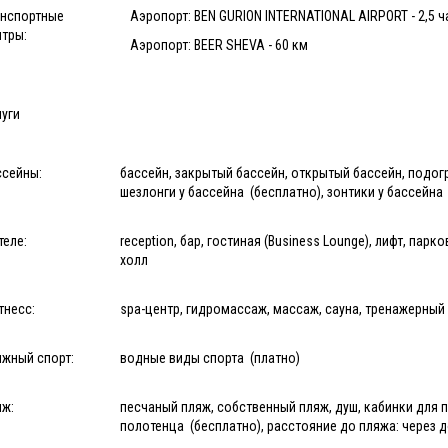
анспортные
Аэропорт: BEN GURION INTERNATIONAL AIRPORT - 2,5 ч
нтры:
Аэропорт: BEER SHEVA - 60 км
уги
ссейны:
бассейн, закрытый бассейн, открытый бассейн, подо
шезлонги у бассейна (бесплатно), зонтики у бассейна
теле:
reception, бар, гостиная (Business Lounge), лифт, пар
холл
тнесс:
spa-центр, гидромассаж, массаж, сауна, тренажерный 
яжный спорт:
водные виды спорта (платно)
яж:
песчаный пляж, собственный пляж, душ, кабинки для п
полотенца (бесплатно), расстояние до пляжа: через 