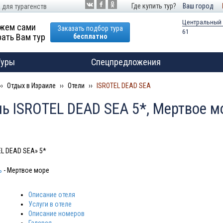
Где купить тур?
Ваш город
 для турагенств
Центральный
жем сами
Заказать подбор тура
61
ать Вам тур
бесплатно
Туры
Спецпредложения
Отдых в Израиле
Отели
ISROTEL DEAD SEA
ь ISROTEL DEAD SEA 5*, Мертвое м
EL DEAD SEA» 5*
ь
- Мертвое море
Описание отеля
Услуги в отеле
Описание номеров