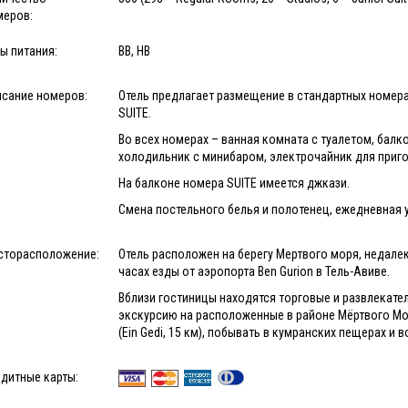
меров:
ы питания:
BB, HB
исание номеров:
Отель предлагает размещение в стандартных номера
SUITE.
Во всех номерах – ванная комната с туалетом, балк
холодильник с минибаром, электрочайник для приго
На балконе номера SUITE имеется джкази.
Смена постельного белья и полотенец, ежедневная 
сторасположение:
Отель расположен на берегу Мертвого моря, недалеко
часах езды от аэропорта Ben Gurion в Тель-Авиве.
Вблизи гостиницы находятся торговые и развлекате
экскурсию на расположенные в районе Мёртвого Мор
(Ein Gedi, 15 км), побывать в кумранских пещерах 
дитные карты: