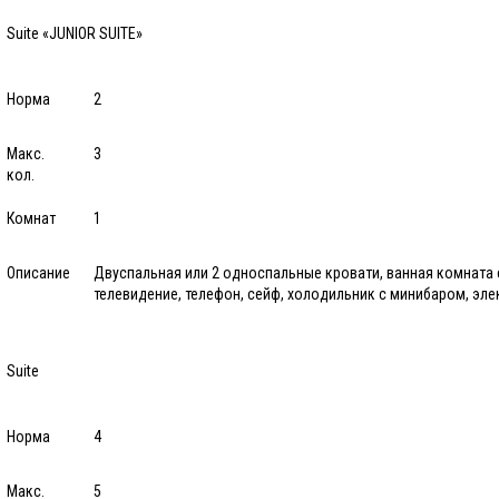
Suite «JUNIOR SUITE»
Норма
2
Макс.
3
кол.
Комнат
1
Описание
Двуспальная или 2 односпальные кровати, ванная комната 
телевидение, телефон, сейф, холодильник с минибаром, эле
Suite
Норма
4
Макс.
5