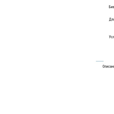
Биз
Для
Усл
Описан