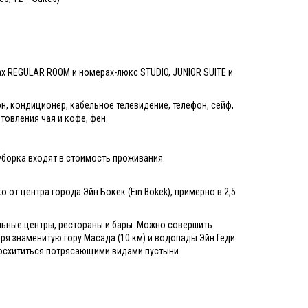
х REGULAR ROOM и номерах-люкс STUDIO, JUNIOR SUITE и
он, кондиционер, кабельное телевидение, телефон, сейф,
товления чая и кофе, фен.
уборка входят в стоимость проживания.
 от центра города Эйн Бокек (Ein Bokek), примерно в 2,5
льные центры, рестораны и бары. Можно совершить
я знаменитую гору Масада (10 км) и водопады Эйн Геди
и восхититься потрясающими видами пустыни.