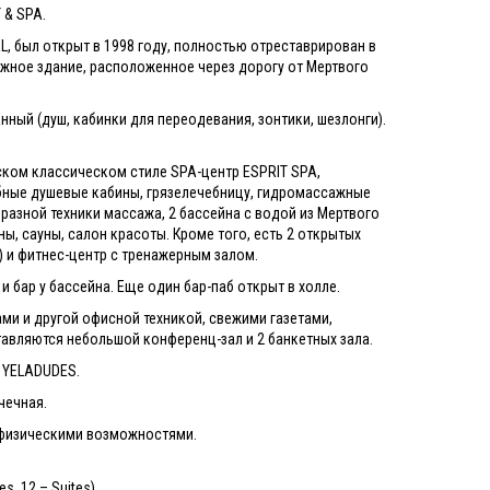
 & SPA.
EL, был открыт в 1998 году, полностью отреставрирован в
ажное здание, расположенное через дорогу от Мертвого
ный (душ, кабинки для переодевания, зонтики, шезлонги).
ском классическом стиле SPA-центр ESPRIT SPA,
бные душевые кабины, грязелечебницу, гидромассажные
азной техники массажа, 2 бассейна с водой из Мертвого
, сауны, салон красоты. Кроме того, есть 2 открытых
) и фитнес-центр с тренажерным залом.
и бар у бассейна. Еще один бар-паб открыт в холле.
ами и другой офисной техникой, свежими газетами,
ставляются небольшой конференц-зал и 2 банкетных зала.
е YELADUDES.
ачечная.
и физическими возможностями.
es, 12 – Suites)