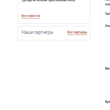
где еще не окончен туристический сезон.
но
Тип
Все новости
Оп
Наши партнёры
Все партнёры
Ме
Кре