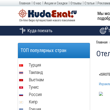
Главная
О нас
Акции и Скидки
Отзывы
Статьи
Реклама
Мы мо
подобр
On-line бюро путешествий нового поколения
Куда поехать
Главная
ТОП популярных стран
Отел
Турция
Таиланд
«ISROT
Вьетнам
Израил
Тунис
Россия
Кипр
Греция