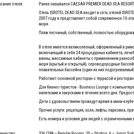
сание отеля:
Ранее назывался CAESAR PREMIER DEAD SEA RESORT
Отель ISROTEL DEAD SEA входит в сеть отелей ISROT
2007 году и представляет собой современное 10-эт
моря.
Пляж песчаный, собственный, полностью оборудован
В отеле имеется великолепный, оформленный в рим
включающий в себя 24 процедурных кабинета, лече
ванны, массажные кабинеты с применением разнообр
моря (крытый и открытый), сероводородные бассейны
плавательных бассейна (один из них подогреваемый
Работают основной ресторан с террасой и ресторан 
Для бизнес-туристов - Business Lounge с компьютер
напитками и закусками в течение всего дня. Предо
Дети с удовольствием проведут время в мини-клуб
Прочие услуги: рецепция, холл, лифты, парковка, пр
Есть номера и условия для людей с ограниченным
личество
336 (298 – Regular Rooms, 20 – Studios, 6 – Junior Suit