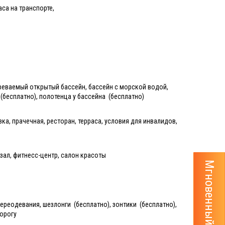
аса на транспорте,
греваемый открытый бассейн, бассейн с морской водой,
 (бесплатно), полотенца у бассейна (бесплатно)
ковка, прачечная, ресторан, терраса, условия для инвалидов,
зал, фитнесс-центр, салон красоты
Мгновенный расчёт тура
ереодевания, шезлонги (бесплатно), зонтики (бесплатно),
дорогу