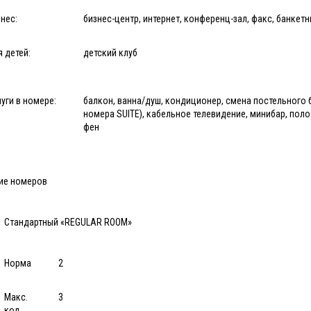
нес:
бизнес-центр, интернет, конференц-зал, факс, банкет
 детей:
детский клуб
уги в номере:
балкон, ванна/душ, кондиционер, смена постельного б
номера SUITE), кабельное телевидение, минибар, поло
фен
ие номеров
Стандартный «REGULAR ROOM»
Норма
2
Макс.
3
кол.