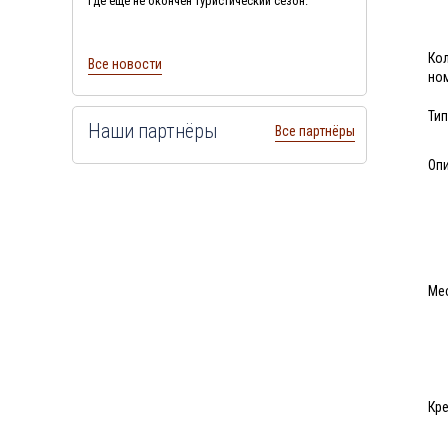
где еще не окончен туристический сезон.
Ко
Все новости
но
Тип
Наши партнёры
Все партнёры
Оп
Ме
Кре