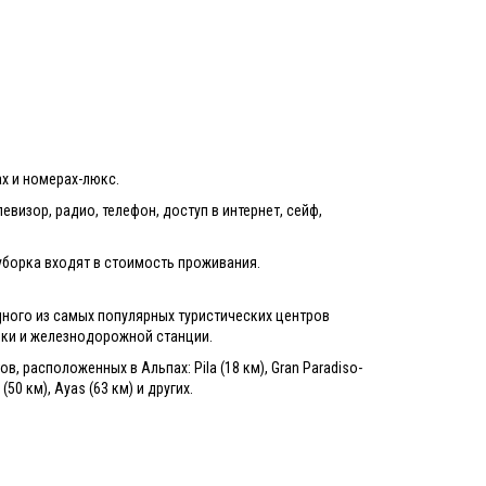
ах и номерах-люкс.
евизор, радио, телефон, доступ в интернет, сейф,
уборка входят в стоимость проживания.
ного из самых популярных туристических центров
овки и железнодорожной станции.
, расположенных в Альпах: Pila (18 км), Gran Paradiso-
 (50 км), Ayas (63 км) и других.