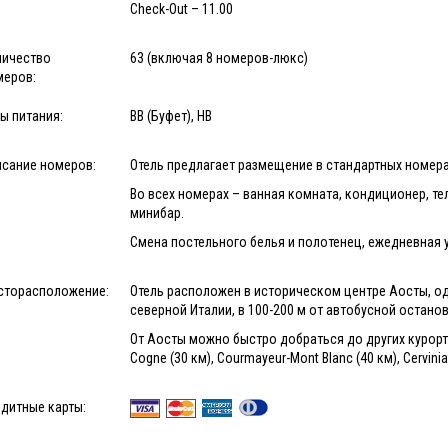
Check-Out – 11.00
личество
63 (включая 8 номеров-люкс)
меров:
ы питания:
BB (Буфет), HB
исание номеров:
Отель предлагает размещение в стандартных номер
Во всех номерах – ванная комната, кондиционер, тел
минибар.
Смена постельного белья и полотенец, ежедневная 
сторасположение:
Отель расположен в историческом центре Аосты, од
северной Италии, в 100-200 м от автобусной остан
От Аосты можно быстро добраться до других курортов
Cogne (30 км), Courmayeur-Mont Blanc (40 км), Cervinia
дитные карты: