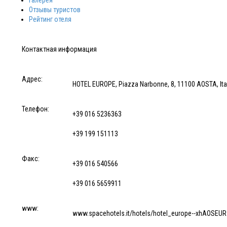
Галерея
Отзывы туристов
Рейтинг отеля
Контактная информация
Адрес:
HOTEL EUROPE, Piazza Narbonne, 8, 11100 AOSTA, Ita
Телефон:
+39 016 5236363
+39 199 151113
Факс:
+39 016 540566
+39 016 5659911
www:
www.spacehotels.it/hotels/hotel_europe--xhAOSEUR-