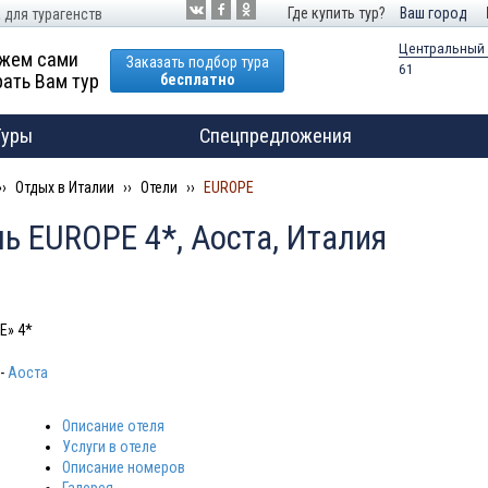
Где купить тур?
Ваш город
 для турагенств
Центральный
жем сами
Заказать подбор тура
61
ать Вам тур
бесплатно
Туры
Спецпредложения
Отдых в Италии
Отели
EUROPE
ь EUROPE 4*, Аоста, Италия
E» 4*
-
Аоста
Описание отеля
Услуги в отеле
Описание номеров