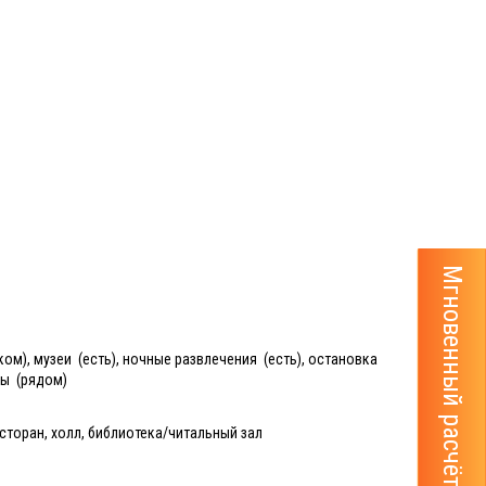
Мгновенный расчёт тура
ком), музеи (есть), ночные развлечения (есть), остановка
ны (рядом)
ресторан, холл, библиотека/читальный зал