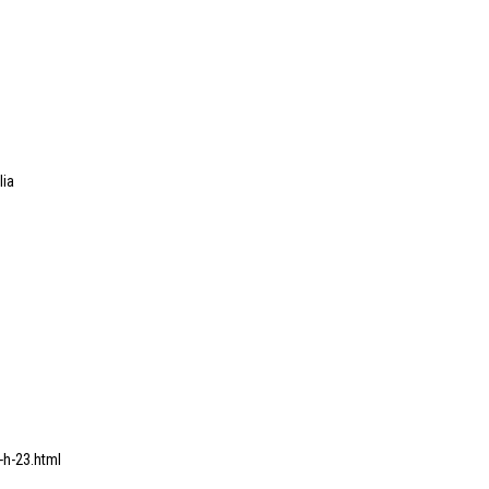
lia
h-23.html