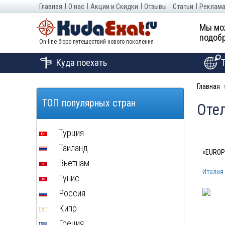
Главная
О нас
Акции и Скидки
Отзывы
Статьи
Реклама
Мы мо
подобр
On-line бюро путешествий нового поколения
Куда поехать
Главная
ТОП популярных стран
Отел
Турция
Таиланд
«EUROP
Вьетнам
Италия
Тунис
Россия
Кипр
Греция