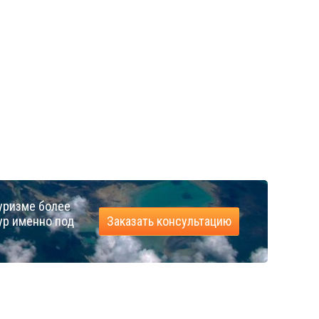
уризме более
ур именно под
Заказать консультацию