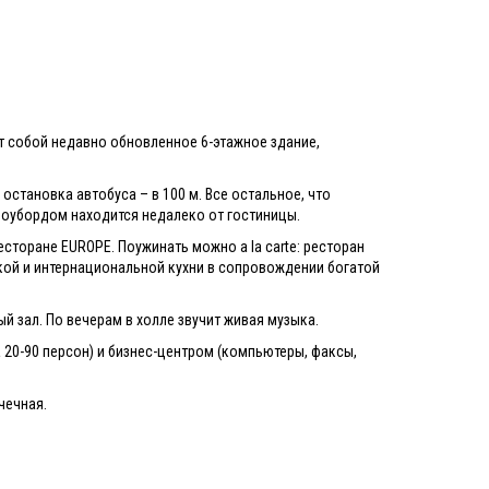
ет собой недавно обновленное 6-этажное здание,
 остановка автобуса – в 100 м. Все остальное, что
ноубордом находится недалеко от гостиницы.
есторане EUROPE. Поужинать можно a la carte: ресторан
кой и интернациональной кухни в сопровождении богатой
ый зал. По вечерам в холле звучит живая музыка.
а 20-90 персон) и бизнес-центром (компьютеры, факсы,
ачечная.