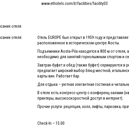
www.ethotels.com/it/facilities/facility03
исание отеля
сание отеля:
Отель EUROPE был открыт в 1959 году и представля
расположенное в историческом центре Аосты.
Подъемники Aosta-Pila находятся в 800 м от отеля, а
необходимо для занятий горнолыжным спортом и с
Завтрак-буфет и обед (также буфет) сервируются в р
предлагает широкий выбор блюд местной, итальянс
карты вин. Работает бар.
Для отдыха – уютная элегантная гостиная и читальн
В отеле есть конгресс-центр с конференц-залами (н
принтеры, высокоскоростной доступ в интернет).
Прочие услуги: рецепция, холл, лифты, парковка, пр
Check-In – 15.00