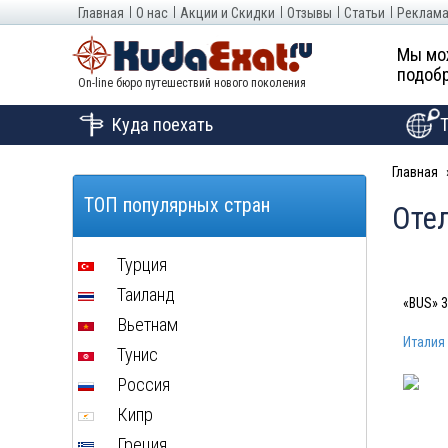
Главная
О нас
Акции и Скидки
Отзывы
Статьи
Реклама
Мы мо
подобр
On-line бюро путешествий нового поколения
Куда поехать
Главная
ТОП популярных стран
Отел
Турция
Таиланд
«BUS» 3
Вьетнам
Италия
Тунис
Россия
Кипр
Греция