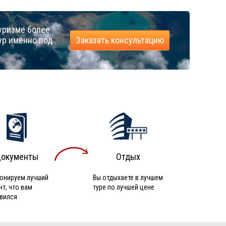
уризме более
ур именно под
Заказать консультацию
окументы
Отдых
онируем лучший
Вы отдыхаете в лучшем
нт, что вам
туре по лучшей цене
вился