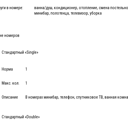
уги в номере:
ванна/душ, кондиционер, отопление, смена постельног
минибар, полотенца, телевизор, уборка
ие номеров
Стандартный «Single»
Норма
1
Макс. кол.
1
Описание
В номерах минибар, телефон, спутниковое ТВ, ванная комнат
Стандартный «Double»