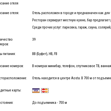
исание отеля
сание отеля:
Отель расположен в городе и предназначен как для
Ресторан сервирует местную кухню, бар предлагает 
Среди прочих услуг: парковка, гараж, сауна, солярий
личество
39
меров:
ы питания:
BB (Буфет), HB, FB
исание номеров:
В номерах минибар, телефон, спутниковое ТВ, ванная
сторасположение:
Отель находится в центре Aosta. В 700 м от подъемн
дитные карты:
сстояния:
До подъемника - 700 м