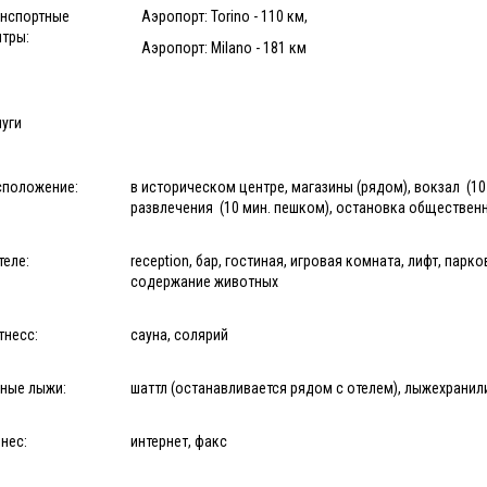
анспортные
Аэропорт: Torino - 110 км,
нтры:
Аэропорт: Milano - 181 км
уги
сположение:
в историческом центре, магазины (рядом), вокзал (10
развлечения (10 мин. пешком), остановка общественн
теле:
reception, бар, гостиная, игровая комната, лифт, парк
содержание животных
тнесс:
сауна, солярий
рные лыжи:
шаттл (останавливается рядом с отелем), лыжехрани
нес:
интернет, факс