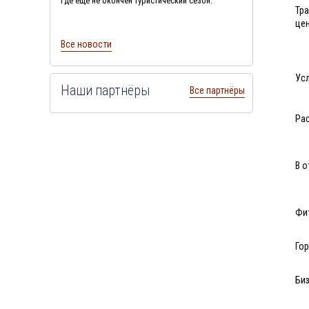
где еще не окончен туристический сезон.
Тр
це
Все новости
Усл
Наши партнёры
Все партнёры
Ра
В о
Фи
Го
Биз