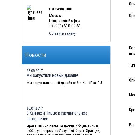
Оп
Пугачёва Нина
Москва
Опи
Центральный офис
+7 (903) 610-09-61
Оставить заявку
Ко
но
Новости
Тип
25.08.2017
Мы запустили новый дизайн!
Оп
Мы запустили новый дизайн сайта KudaExat.RU!
Ме
20.04.2017
Кре
В Каннах и Ницце разрушительное
наводнение
Ра
Чрезвычайно сильные дожди обрушились в
субботу вечером на Лазурный берег Франции,