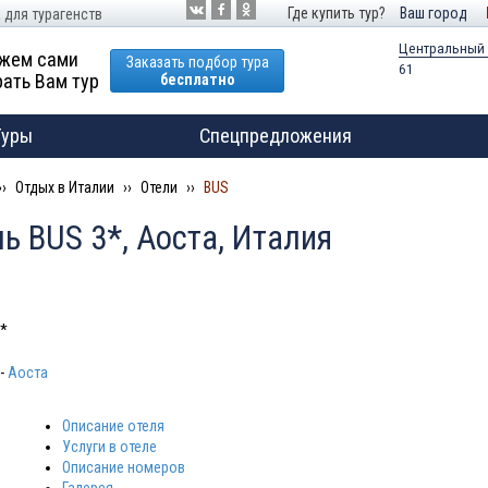
Где купить тур?
Ваш город
 для турагенств
Центральный
жем сами
Заказать подбор тура
61
ать Вам тур
бесплатно
Туры
Спецпредложения
Отдых в Италии
Отели
BUS
ь BUS 3*, Аоста, Италия
*
-
Аоста
Описание отеля
Услуги в отеле
Описание номеров