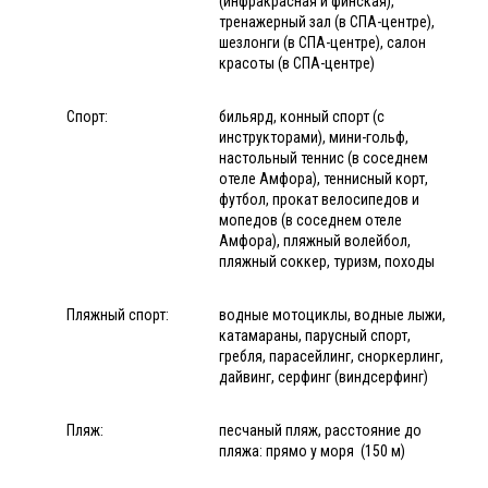
(инфракрасная и финская),
тренажерный зал (в СПА-центре),
шезлонги (в СПА-центре), салон
красоты (в СПА-центре)
Спорт:
бильярд, конный спорт (с
инструкторами), мини-гольф,
настольный теннис (в соседнем
отеле Амфора), теннисный корт,
футбол, прокат велосипедов и
мопедов (в соседнем отеле
Амфора), пляжный волейбол,
пляжный соккер, туризм, походы
Пляжный спорт:
водные мотоциклы, водные лыжи,
катамараны, парусный спорт,
гребля, парасейлинг, сноркерлинг,
дайвинг, серфинг (виндсерфинг)
Пляж:
песчаный пляж, расстояние до
пляжа: прямо у моря (150 м)