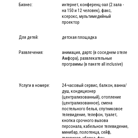
Бизнес:
интернет, конференц-зал (2 зала -
на 150 и 12 человек), факс,
ксерокс, мультимедийный
проектор
Для детей:
детская площадка
Развлечения:
анимация, дартс (в соседнем отеле
Амфора), развлекательные
программы (в пакете all inclusive)
Услуги в номере:
24-часовый сервис, балкон, ванна/
душ, кондиционер
(централизованный), отопление
(централизованное), смена
постельного белья, спутниковое
телевидение, телефон, туалет,
кнопка срочного вызова
персонала, кабельное телевидение,
минибар, полотенца, сейф,
телевизор, уборка, фен