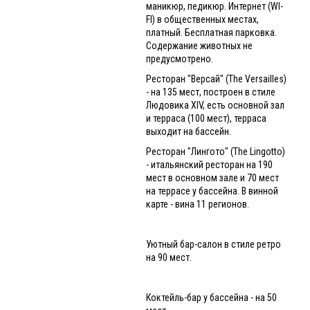
маникюр, педикюр. Интернет (WI-
FI) в общественных местах,
платный. Бесплатная парковка.
Содержание животных не
предусмотрено.
Ресторан "Версай" (The Versailles)
- на 135 мест, построен в стиле
Людовика ХIV, есть основной зал
и терраса (100 мест), терраса
выходит на бассейн.
Ресторан "Лингото" (The Lingotto)
- итальянский ресторан на 190
мест в основном зале и 70 мест
на террасе у бассейна. В винной
карте - вина 11 регионов.
Уютный бар-салон в стиле ретро
на 90 мест.
Коктейль-бар у бассейна - на 50