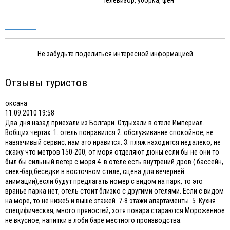
Не забудьте поделиться интересной информацией
Отзывы туристов
оксана
11.09.2010 19:58
Два дня назад приехали из Болгари. Отдыхали в отеле Империал.
Вобщих чертах: 1. отель понравился 2. обслуживание спокойное, не
навязчивый сервис, нам это нравится. 3. пляж находится недалеко, не
скажу что метров 150-200, от моря отделяют дюны.если бы не они то
был бы сильный ветер с моря 4. в отеле есть внутрений дров ( бассейн,
снек-бар,беседки в восточном стиле, сцена для вечерней
анимации),если будут предлагать номер с видом на парк, то это
вранье парка нет, отель стоит близко с другими отелями. Если с видом
на море, то не ниже5 и выше этажей. 7-8 этажи апартаменты. 5. Кухня
специфическая, много пряностей, хотя повара стараются.Мороженное
не вкусное, напитки в лоби баре местного производства.