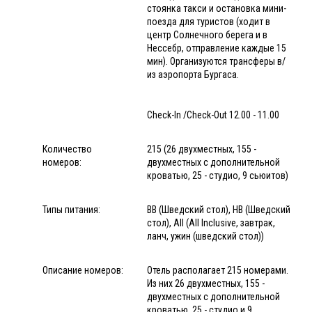
стоянка такси и остановка мини-
поезда для туристов (ходит в
центр Солнечного берега и в
Нессебр, отправление каждые 15
мин). Организуются трансферы в/
из аэропорта Бургаса.
Check-In /Check-Out 12.00 - 11.00
Количество
215 (26 двухместных, 155 -
номеров:
двухместных с дополнительной
кроватью, 25 - студио, 9 сьюитов)
Типы питания:
BB (Шведский стол), HB (Шведский
стол), All (All Inclusive, завтрак,
ланч, ужин (шведский стол))
Описание номеров:
Отель располагает 215 номерами.
Из них 26 двухместных, 155 -
двухместных с дополнительной
кроватью, 25 - студио и 9