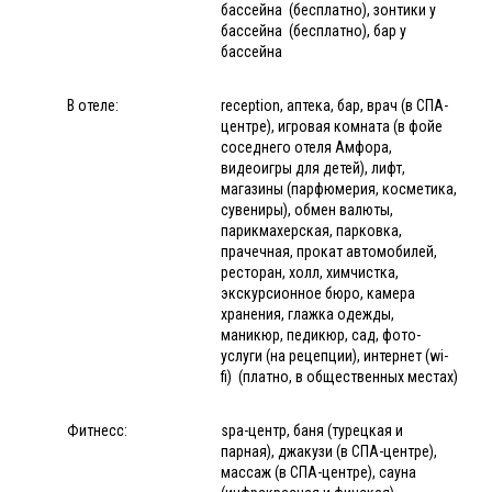
бассейна (бесплатно), зонтики у
бассейна (бесплатно), бар у
бассейна
В отеле:
reception, аптека, бар, врач (в СПА-
центре), игровая комната (в фойе
соседнего отеля Амфора,
видеоигры для детей), лифт,
магазины (парфюмерия, косметика,
сувениры), обмен валюты,
парикмахерская, парковка,
прачечная, прокат автомобилей,
ресторан, холл, химчистка,
экскурсионное бюро, камера
хранения, глажка одежды,
маникюр, педикюр, сад, фото-
услуги (на рецепции), интернет (wi-
fi) (платно, в общественных местах)
Фитнесс:
spa-центр, баня (турецкая и
парная), джакузи (в СПА-центре),
массаж (в СПА-центре), сауна