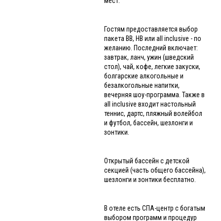
мест.
Гостям предоставляется выбор
пакета ВВ, НВ или all inclusive - по
желанию. Последний включает:
завтрак, ланч, ужин (шведский
стол), чай, кофе, легкие закуски,
болгарские алкогольные и
безалкогольные напитки,
вечерняя шоу-программа. Также в
all inclusive входит настольный
теннис, дартс, пляжный волейбол
и футбол, бассейн, шезлонги и
зонтики.
Открытый бассейн с детской
секцией (часть общего бассейна),
шезлонги и зонтики бесплатно.
В отеле есть СПА-центр с богатым
выбором программ и процедур