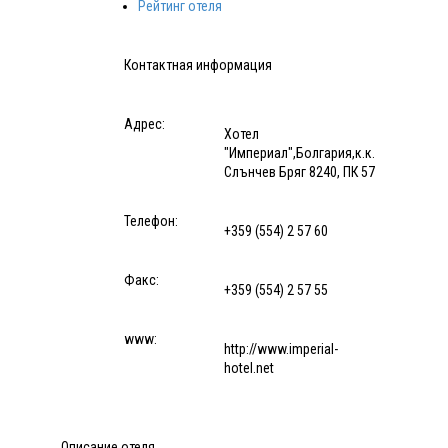
Рейтинг отеля
Контактная информация
Адрес:
Хотел
"Империал",Болгария,к.к.
Слънчев Бряг 8240, ПК 57
Телефон:
+359 (554) 2 57 60
Факс:
+359 (554) 2 57 55
www:
http://www.imperial-
hotel.net
Описание отеля