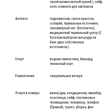
своей великолепной кухней.), сейф,
холл, комната для завтраков
Фитнесс:
гидромассаж, салон красоты,
солярий, термальные источники,
тренажерный зал (бесплатно),
медицинский термальный центр (С
богатым выбором процедур на
базе двух собственных
источников.)
Спорт:
водная гимнастика, бильярд,
теннисный корт
Развлечения:
танцевальные вечера
Услуги в номере:
ванна/душ, кондиционер, минибар,
полотенца, сейф, спутниковое
телевидение, телевизор, телефон
(Прямой), туалет, уборка, фен