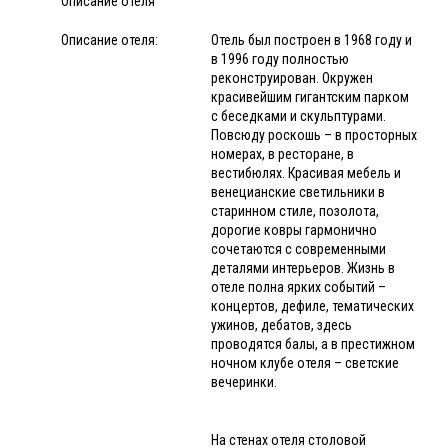
Описание отеля
Описание отеля:
Отель был построен в 1968 году и
в 1996 году полностью
реконструирован. Окружен
красивейшим гигантским парком
с беседками и скульптурами.
Повсюду роскошь – в просторных
номерах, в ресторане, в
вестибюлях. Красивая мебель и
венецианские светильники в
старинном стиле, позолота,
дорогие ковры гармонично
сочетаются с современными
деталями интерьеров. Жизнь в
отеле полна ярких событий –
концертов, дефиле, тематических
ужинов, дебатов, здесь
проводятся балы, а в престижном
ночном клубе отеля – светские
вечеринки.
На стенах отеля столовой