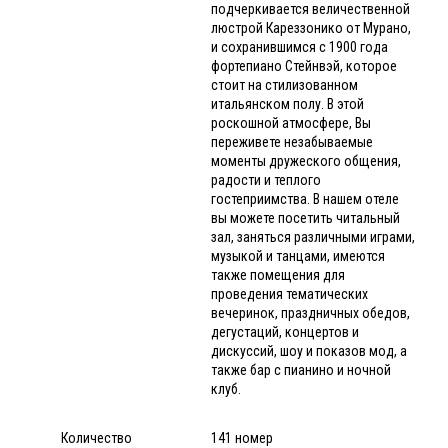
подчеркивается величественной
люстрой Кареззонико от Мурано,
и сохранившимся с 1900 года
фортепиано Стейнвэй, которое
стоит на стилизованном
итальянском полу. В этой
роскошной атмосфере, Вы
переживете незабываемые
моменты дружеского общения,
радости и теплого
гостеприимства. В нашем отеле
вы можете посетить читальный
зал, заняться различными играми,
музыкой и танцами, имеются
также помещения для
проведения тематических
вечеринок, праздничных обедов,
дегустаций, концертов и
дискуссий, шоу и показов мод, а
также бар с пианино и ночной
клуб.
Количество
141 номер