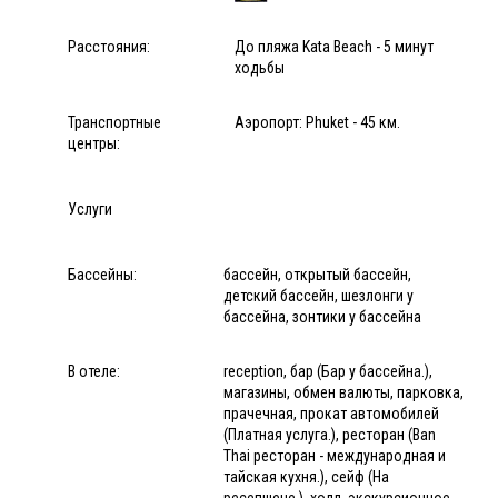
Расстояния:
До пляжа Kata Beach - 5 минут
ходьбы
Транспортные
Аэропорт: Phuket - 45 км.
центры:
Услуги
Бассейны:
бассейн, открытый бассейн,
детский бассейн, шезлонги у
бассейна, зонтики у бассейна
В отеле:
reception, бар (Бар у бассейна.),
магазины, обмен валюты, парковка,
прачечная, прокат автомобилей
(Платная услуга.), ресторан (Ban
Thai ресторан - международная и
тайская кухня.), сейф (На
ресепшене.), холл, экскурсионное