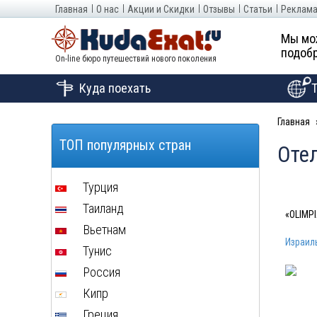
Главная
О нас
Акции и Скидки
Отзывы
Статьи
Реклама
Мы мо
подобр
On-line бюро путешествий нового поколения
Куда поехать
Главная
ТОП популярных стран
Отел
Турция
Таиланд
«OLIMPI
Вьетнам
Израил
Тунис
Россия
Кипр
Греция