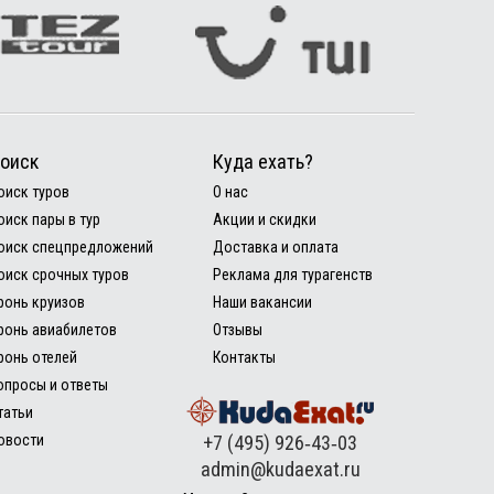
оиск
Куда ехать?
оиск туров
О нас
оиск пары в тур
Акции и скидки
оиск спецпредложений
Доставка и оплата
оиск срочных туров
Реклама для турагенств
ронь круизов
Наши вакансии
ронь авиабилетов
Отзывы
ронь отелей
Контакты
опросы и ответы
татьи
овости
+7 (495) 926‑43‑03
admin@kudaexat.ru