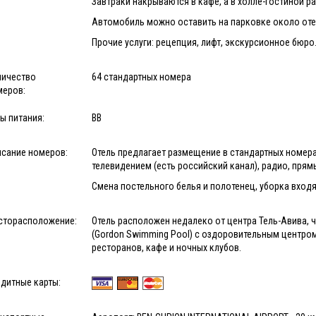
Завтраки накрываются в кафе, а в холле-гостиной р
Автомобиль можно оставить на парковке около оте
Прочие услуги: рецепция, лифт, экскурсионное бюро
личество
64 стандартных номера
меров:
ы питания:
BB
исание номеров:
Отель предлагает размещение в стандартных номера
телевидением (есть российский канал), радио, пря
Смена постельного белья и полотенец, уборка вход
сторасположение:
Отель расположен недалеко от центра Тель-Авива, ч
(Gordon Swimming Pool) с оздоровительным центром
ресторанов, кафе и ночных клубов.
дитные карты: