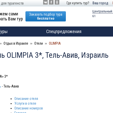
Где купить тур?
Ваш город
 для турагенств
Центральный
жем сами
Заказать подбор тура
61
ать Вам тур
бесплатно
Туры
Спецпредложения
Отдых в Израиле
Отели
OLIMPIA
ь OLIMPIA 3*, Тель-Авив, Израиль
A» 3*
ь
- Тель-Авив
Описание отеля
Услуги в отеле
Описание номеров