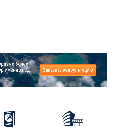
уризме более
ур именно под
Заказать консультацию