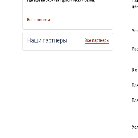
где еще не окончен туристический сезон.
Тр
це
Все новости
Усл
Наши партнёры
Все партнёры
Ра
В о
Пл
Пл
Усл