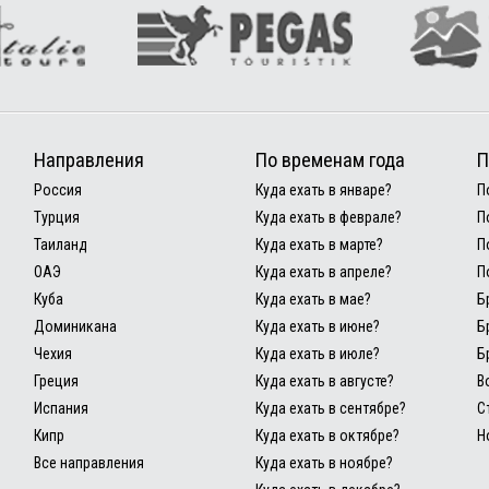
Направления
По временам года
П
Россия
Куда ехать в январе?
П
Турция
Куда ехать в феврале?
П
Таиланд
Куда ехать в марте?
П
ОАЭ
Куда ехать в апреле?
П
Куба
Куда ехать в мае?
Б
Доминикана
Куда ехать в июне?
Б
Чехия
Куда ехать в июле?
Б
Греция
Куда ехать в августе?
В
Испания
Куда ехать в сентябре?
С
Кипр
Куда ехать в октябре?
Н
Все направления
Куда ехать в ноябре?