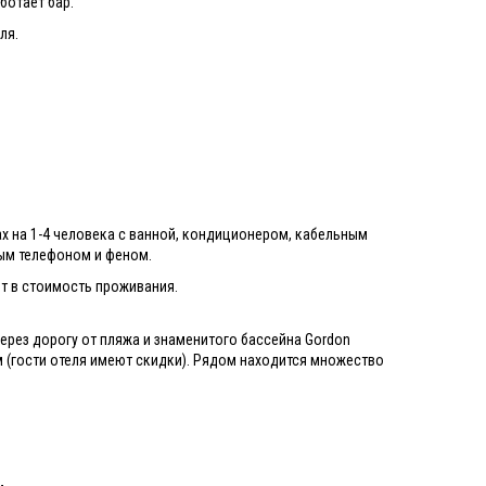
аботает бар.
ля.
.
х на 1-4 человека с ванной, кондиционером, кабельным
мым телефоном и феном.
ят в стоимость проживания.
ерез дорогу от пляжа и знаменитого бассейна Gordon
 (гости отеля имеют скидки). Рядом находится множество