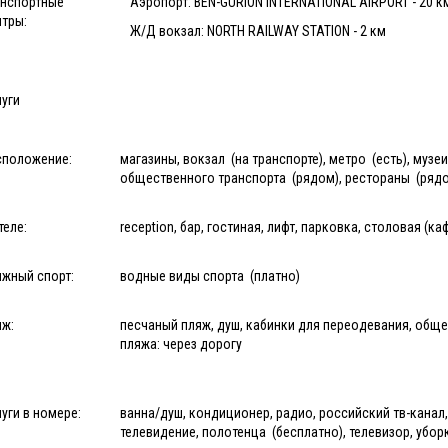
анспортные
Аэропорт: BEN-GURION INTERNATIONAL AIRPORT - 20 к
нтры:
Ж/Д вокзал: NORTH RAILWAY STATION - 2 км
уги
сположение:
магазины, вокзал (на транспорте), метро (есть), музе
общественного транспорта (рядом), рестораны (ряд
теле:
reception, бар, гостиная, лифт, парковка, столовая (к
яжный спорт:
водные виды спорта (платно)
яж:
песчаный пляж, душ, кабинки для переодевания, обще
пляжа: через дорогу
уги в номере:
ванна/душ, кондиционер, радио, российский тв-канал,
телевидение, полотенца (бесплатно), телевизор, убор