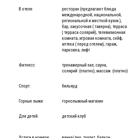
В отеле:
ресторан (предлагают блюда
международной, национальной,
региональной и местной кухни.),
бар, закусочная ( таверна), терраса
( терраса солярий), телевизионная
комната, игровая комната, сейф,
аптека ( перед отелем), гараж,
парковка, лифт
Фитнесс:
тренажерный зал, сауна,
солярий (платно), массаж (платно)
Спорт:
бильярд
Горные лыжи:
горнолыжный магазин
Для детей:
детский клуб
Услуги в номере:
ванна/душ, туалет, балкон,