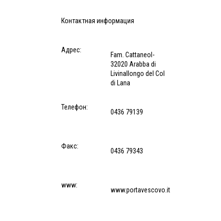
Контактная информация
Адрес:
Fam. CattaneoI-
32020 Arabba di
Livinallongo del Col
di Lana
Телефон:
0436 79139
Факс:
0436 79343
www:
www.portavescovo.it