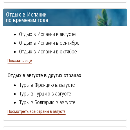
остров Майорка
Отдых в Испании
Тенерифе
по временам года
Отдых в Испании в августе
Отдых в Испании в сентябре
Отдых в Испании в октябре
Отдых в Испании в ноябре
Показать ещё
Отдых в Испании в декабре
Отдых в августе в других странах
Отдых в Испании в январе
Туры в Францию в августе
Отдых в Испании в феврале
Туры в Турцию в августе
Отдых в Испании в мае
Туры в Болгарию в августе
Отдых в Испании в июне
Туры в Португалию в августе
Посмотреть все страны в августе
Отдых в Испании в июле
Туры в Италию в августе
Туры в Египет в августе