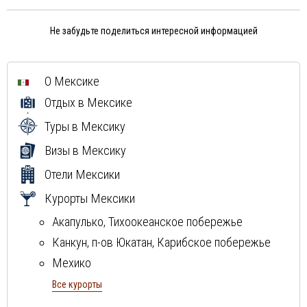
Не забудьте поделиться интересной информацией
О Мексике
Отдых в Мексике
Туры в Мексику
Визы в Мексику
Отели Мексики
Курорты Мексики
Акапулько, Тихоокеанское побережье
Канкун, п-ов Юкатан, Карибское побережье
Мехико
Ривьера Майя, п-ов Юкатан, Карибское
Все курорты
побережье