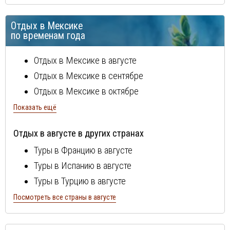
Отдых в Мексике
по временам года
Отдых в Мексике в августе
Отдых в Мексике в сентябре
Отдых в Мексике в октябре
Отдых в Мексике в ноябре
Показать ещё
Отдых в Мексике в декабре
Отдых в августе в других странах
Отдых в Мексике в январе
Туры в Францию в августе
Отдых в Мексике в феврале
Туры в Испанию в августе
Отдых в Мексике в марте
Туры в Турцию в августе
Отдых в Мексике в апреле
Туры в Болгарию в августе
Посмотреть все страны в августе
Отдых в Мексике в мае
Туры в Португалию в августе
Отдых в Мексике в июне
Туры в Италию в августе