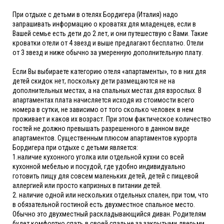
При отдыхе с детьми в отелях Бордигера (Италия) надо
запрашивать информацию о кроватях для младенцев, если в
Вашей семье есть дети до 2 лет, и они путешествую с Вами. Такие
кроватки отели от 4 звезд и выше предлагают бесплатно. Отели
от 3 звезд и ниже обычно за умеренную дополнительную плату.
Если Вы выбираете категорию отеля «апартаменты», то в них для
детей скидок нет, поскольку дети размещаются не на
дополнительных местах, а на спальных местах для взрослых. В
апартаментах плата начисляется исходя из стоимости всего
номера в сутки, не зависимо от того сколько человек в нем
проживает и каков их возраст. При этом фактическое количество
гостей не должно превышать разрешенного в данном виде
апартаментов. Существенным плюсом апартаментов курорта
Бордигера при отдыхе с детьми является:
1.наличие кухонного уголка или отдельной кухни со всей
кухонной мебелью и посудой, где удобно индивидуально
готовить пищу для совсем маленьких детей, детей с пищевой
аллергией или просто капризных в питании детей.
2. наличие одной или нескольких отдельных спален, при том, что
в обязательной гостиной есть двухместное спальное место.
Обычно это двухместный раскладывающийся диван. Родителям
будет комфортно спать в своей спальне за закрытыми дверьми,