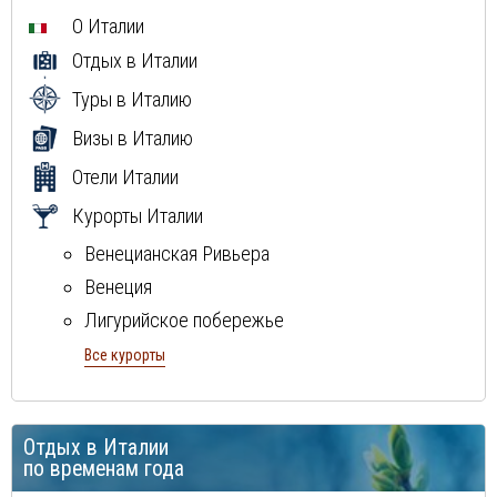
О Италии
Отдых в Италии
Туры в Италию
Визы в Италию
Отели Италии
Курорты Италии
Венецианская Ривьера
Венеция
Лигурийское побережье
Милан
Все курорты
Неаполитанская ривьера
остров Сардиния
Отдых в Италии
остров Сицилия
по временам года
Рим