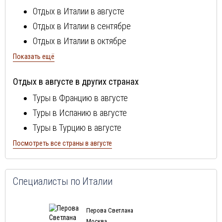
Тосканcкая ривьера
Отдых в Италии в августе
Флоренция
Отдых в Италии в сентябре
Эмилия Романия
Отдых в Италии в октябре
Отдых в Италии в ноябре
Показать ещё
Отдых в Италии в декабре
Отдых в августе в других странах
Отдых в Италии в январе
Туры в Францию в августе
Отдых в Италии в феврале
Туры в Испанию в августе
Отдых в Италии в марте
Туры в Турцию в августе
Отдых в Италии в апреле
Туры в Болгарию в августе
Посмотреть все страны в августе
Отдых в Италии в мае
Туры в Португалию в августе
Отдых в Италии в июне
Туры в Египет в августе
Отдых в Италии в июле
Специалисты по Италии
Туры в Кипр в августе
Туры в Швейцарию в августе
Перова Светлана
Туры в ОАЭ в августе
Москва