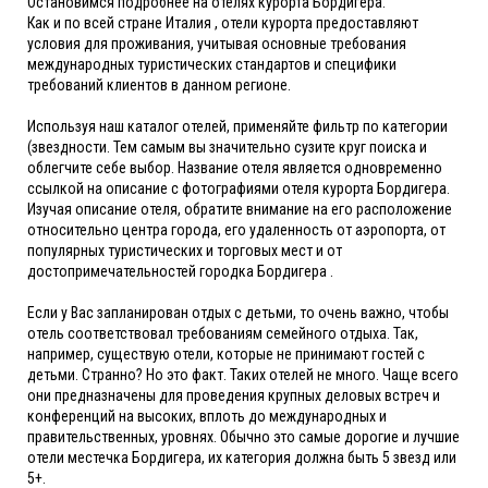
Остановимся подробнее на отелях курорта Бордигера.
Как и по всей стране Италия , отели курорта предоставляют
условия для проживания, учитывая основные требования
международных туристических стандартов и специфики
требований клиентов в данном регионе.
Используя наш каталог отелей, применяйте фильтр по категории
(звездности. Тем самым вы значительно сузите круг поиска и
облегчите себе выбор. Название отеля является одновременно
ссылкой на описание с фотографиями отеля курорта Бордигера.
Изучая описание отеля, обратите внимание на его расположение
относительно центра города, его удаленность от аэропорта, от
популярных туристических и торговых мест и от
достопримечательностей городка Бордигера .
Если у Вас запланирован отдых с детьми, то очень важно, чтобы
отель соответствовал требованиям семейного отдыха. Так,
например, существую отели, которые не принимают гостей с
детьми. Странно? Но это факт. Таких отелей не много. Чаще всего
они предназначены для проведения крупных деловых встреч и
конференций на высоких, вплоть до международных и
правительственных, уровнях. Обычно это самые дорогие и лучшие
отели местечка Бордигера, их категория должна быть 5 звезд или
5+.