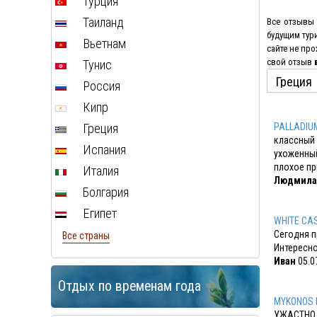
Турция
Таиланд
Все отзывы 
будущим тур
Вьетнам
сайте не пр
свой отзыв
Тунис
Россия
Кипр
Греция
PALLADIU
классный 
Испания
ухоженный
плохое пр
Италия
Людмила
Болгария
Египет
WHITE CA
Сегодня п
Все страны
Интересно
Иван
05.0
Отдых по временам года
MYKONOS 
УЖАСТНО 