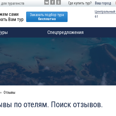
Где купить тур?
Ваш город
 для турагенств
Центральный
жем сами
Заказать подбор тура
61
ать Вам тур
бесплатно
Туры
Спецпредложения
Отзывы
ывы по отелям. Поиск отзывов.