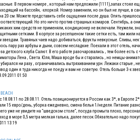
асные. В первом номере , который нам предложили (1111),запах стоял ещ
ыходящий на бассейн, -хлоркой. Номер заменили, но он был не лучше, в са
а 20 см. Можете представить себе ощущения после душа. Опять пришлось
соответствующий. Но это ничто против страшных комаров. Сентябрь, а они 
икаких хим.средств не применяли, кондиционер не включали. Неужели, зна
щитными сетками. В корпусе за ресепшеном такие сетки есть, там жили н
 звездам. Травяных чаев надо добиваться, фрукты невкусные. Сливы, нек
ось пару раз арбузы и дыни, совсем несладкие. Поехали в этот отель, на
-за детского клуба Салют. В его работе разочаровались , тем более есть с ч
ниматоры Лена , Света. Юля, Маша вроде бы и старались , но немцы-аним
 убирался ни разу , ограничивались вытряхиванием урн. Лежаки старые , 
ывод один я туда никогда не поеду и вам не советую. Отель больше 3-х зве
.09.2011 01:50
 BEACH
с 18.08.11 по 28.08.11. Отель позиционируется в России как 3*, в Европе 
ли 15 евро/день, уборка ежедневно, смена белья 1/неделя. Питание разн
чего уже не увидите на "шведском столе", посуда промыта плохо, персонал
вход в море 0,5 метра мелкая галька, далее песок.Обязательно надо пок
011 13:19