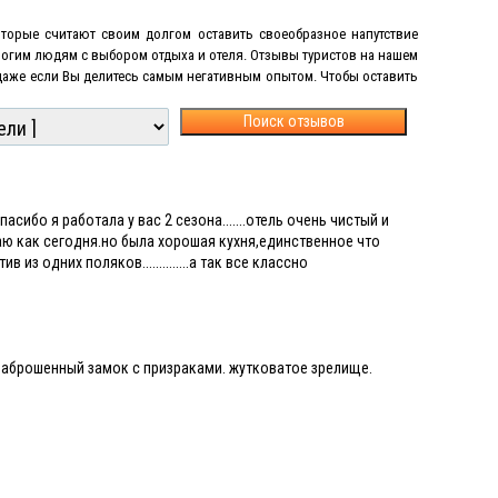
торые считают своим долгом оставить своеобразное напутствие
многим людям с выбором отдыха и отеля. Отзывы туристов на нашем
 даже если Вы делитесь самым негативным опытом
.
Чтобы оставить
Поиск отзывов
сибо я работала у вас 2 сезона.......отель очень чистый и
аю как сегодня.но была хорошая кухня,единственное что
 одних поляков..............а так все классно
 заброшенный замок с призраками. жутковатое зрелище.