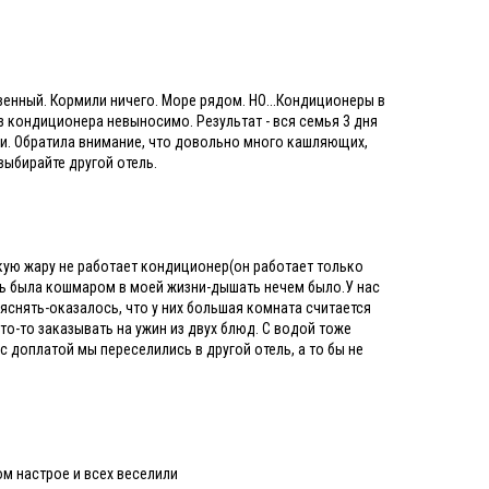
новенный. Кормили ничего. Море рядом. НО...Кондиционеры в
з кондиционера невыносимо. Результат - вся семья 3 дня
и. Обратила внимание, что довольно много кашляющих,
выбирайте другой отель.
такую жару не работает кондиционер(он работает только
ночь была кошмаром в моей жизни-дышать нечем было.У нас
яснять-оказалось, что у них большая комната считается
о-то заказывать на ужин из двух блюд. С водой тоже
с доплатой мы переселились в другой отель, а то бы не
ом настрое и всех веселили