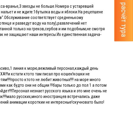
кса-вранье,3 звезды не больше.Номера с устаревшей
 нальет и не ждите:1бутылка воды и яблоки.На рецепшене
ов".Обслуживание соответствует средненькому
енце и разведут воду на полу),развлечений нет
анной только на греков,сербов и им подобным,не смотря
ак не защищают наши интересы.Их единственная задача-
расиво,1 линия к морю,вежливый персонал,каждый день
!!!и кстати ктото там писал про кошек!кошки не
ям!!!!просто ктото не любит животных!!!! на море много
и как будто они не общии !!!бары только до пол 1 а потом
ойдет!!!Персонал незнает русского языка и это мне очень не
к!!!!мало русских,много иностранцев встречались даже
ений анимации короткии не интересные!скучновато было!