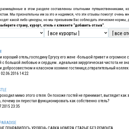
размещённые в этом разделе составленны опытными путешественниками, ко
истам. Мы признательны им за это и надеемся, что эти отзывы помогут очень 
оходят какой либо цензуры, но мы призываем Вас соблюдать этические нормы,
выберите страну, курорт, отель
и
кликнете "добавить отзыв"
.
M
и хороший отель,господину Ергусу.его жене -большой привет и огромное спа
 с большой любовью и сердцем...идеальная хирургическая чистота.не зн
и добросовестном и классном хозяине гостинице,отвратительный коллектив из
02.06.2016 14:22
STLE
роходил мимо этого отеля. Он похоже гостей не принимает, выглядит как
, почему он перестал функционировать как собственно отель?
7.2015 23:35
PARADISE
НЕ ПОНРАВИЛОСЬ УРОВЕНЬ САВКА НОМЕРА СТАРЫЕ БЕЗ РЕМОНТА