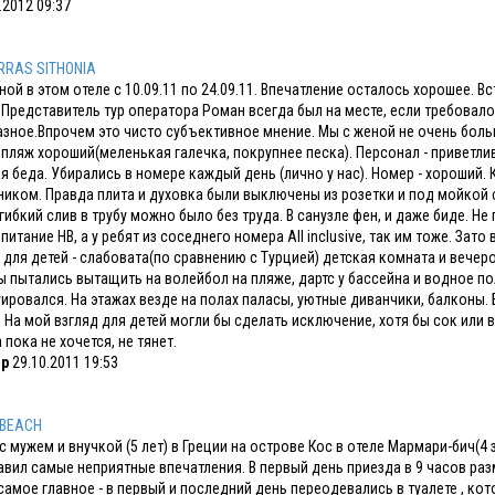
.2012 09:37
RRAS SITHONIA
ной в этом отеле с 10.09.11 по 24.09.11. Впечатление осталось хорошее. 
 Представитель тур оператора Роман всегда был на месте, если требовал
зное.Впрочем это чисто субъективное мнение. Мы с женой не очень боль
 пляж хороший(меленькая галечка, покрупнее песка). Персонал - приветли
я беда. Убирались в номере каждый день (лично у нас). Номер - хороший. 
иком. Правда плита и духовка были выключены из розетки и под мойкой с
 гибкий слив в трубу можно было без труда. В санузле фен, и даже биде. Не
 питание HB, а у ребят из соседнего номера All inclusive, так им тоже. За
для детей - слабовата(по сравнению с Турцией) детская комната и вечеро
 пытались вытащить на волейбол на пляже, дартс у бассейна и водное по
ировался. На этажах везде на полах паласы, уютные диванчики, балконы. 
 На мой взгляд для детей могли бы сделать исключение, хотя бы сок или
 пока не хочется, не тянет.
др
29.10.2011 19:53
BEACH
с мужем и внучкой (5 лет) в Греции на острове Кос в отеле Мармари-бич(4 з
авил самые неприятные впечатления. В первый день приезда в 9 часов раз
 самое главное - в первый и последний день переодевались в туалете , ко