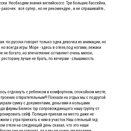
сски. Необходим знания английского. Три больших бассейна,
азочек . всё супер , но не рекомендую , и не спрашивайте ,
ая. по-русски говорит только одна девочка из анимации, но
но всегда игры. Море - здесь в отеле,под ногами, лежаки
не не богато, но впечатление оставляет очень милое,
к ресторану лучше не брать, по вечерам - слышимость
лось отдохнуть с ребенком в комфортном, спокойном месте,
строение отвратительным!!! Поехали на отдых мы с подругой
 украли сумку с документами, деньгами и кольцами.
 гида фирмы Билион тур сопровождающего нашу группу от
бронировать сейф. Полиция приехав на место даже не
жили с утра приехать к ним в участок.Наш отельный гид
ром отеля на следующий день сказал, что это наши
йском они не говорят, да и мы не очень им владеем.