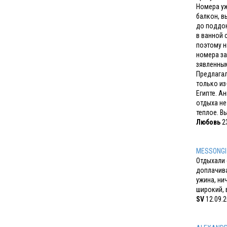
Номера уж
балкон, в
до поддон
в ванной 
поэтому н
номера за
зявленным
Предлагал
только из
Египте. А
отдыха не
теплое. В
Любовь
23
MESSONGI
Отдыхали 
доплачива
ужина, ни
широкий, 
SV
12.09.2