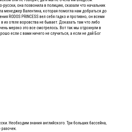
-русски, она позвонила в полицию, сказали что начальник
хала менеджер Валентина, которая помогла нам добраться до
дения RODOS PRINCESS вел себя гадко и противно, он всеми
 в их отеле воровства не бывает. Доказать там что либо
чень мерзко это все смотрелось. Вот так мы отдохнули в
орошо если с вами ничего не случиться, а если не дай Бог
сски. Необходим знания английского. Три больших бассейна,
 разочек.