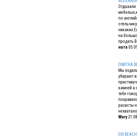
ALEXANDR
Отдыхали 
мебелью,к
по-англий
отельчику
никаких.Е
на большо
продать 
ната
05.09
DIMITRA 
Мы ездили
убирают в
приставуч
камней а 
тебе гово
понравило
расисты н
нехватало
Mary
21.08
ERI BEACH