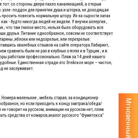
е тот: со стороны двери пахло канализацией, а открыв
н. узле- поддон для принятия душа и шторка, не доходящая
 просить повесить нормальную штору. Из-за сырости запах
как - будто никогда людей не видели. У внучки аллергия ,
я , что там гнилое место, нельзя было оборудовать все
аши друзья. Питание однообразное, совсем не соответствует
тарины ,яблоки или недозрелые, или перезрелые.
читавшись хвалебных отзывов на сайте оператора Лабиринт,
ем сравнить-были не раз в клубных отелях и в Турции , и в
аторы работали профессионально. Пляж за 14 дней нашего
неудобные. Единственная отрада-это Эгейское море – чистое,
зд не заслуживает.
2*. Номера маленькие , мебель старая, за кондиционер
Мгновенный расчёт тура
ообразное, но если приходить к концу завтрака/обеда/
 не говорит на русском, анимации на русском нет, пляж
упать средства от комаров,аналог русского "Фумитокса"