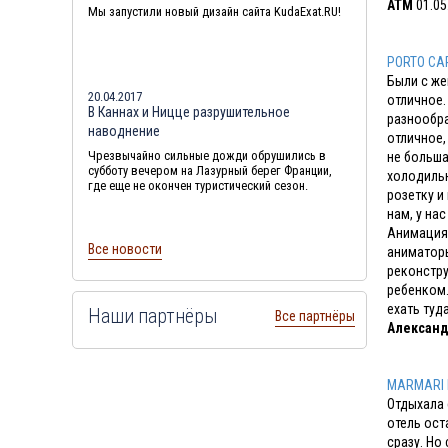
ATM
01.05
Мы запустили новый дизайн сайта KudaExat.RU!
PORTO CA
Были с же
20.04.2017
отличное.
В Каннах и Ницце разрушительное
разнообра
наводнение
отличное,
Чрезвычайно сильные дожди обрушились в
не больша
субботу вечером на Лазурный берег Франции,
холодильн
где еще не окончен туристический сезон.
розетку и
нам, у нас
Анимация 
Все новости
аниматоры
реконстру
ребенком.
ехать туда
Наши партнёры
Все партнёры
Алексан
MARMARI 
Отдыхала 
отель ост
сразу. Но