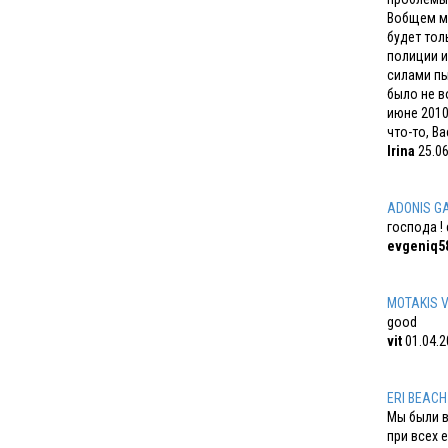
Вобщем мы
будет тол
полиции и
силами пы
было не в
июне 2010
что-то, Ва
Irina
25.06
ADONIS G
господа !
evgeniq5
MOTAKIS V
good
vit
01.04.2
ERI BEACH
Мы были в
при всех 