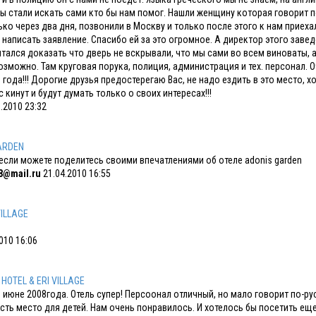
 стали искать сами кто бы нам помог. Нашли женщину которая говорит по
ько через два дня, позвонили в Москву и только после этого к нам прие
 написать заявление. Спасибо ей за это огромное. А директор этого заве
тался доказать что дверь не вскрывали, что мы сами во всем виноваты, а
озможно. Там круговая порука, полиция, администрация и тех. персонал. О
 года!!! Дорогие друзья предостерегаю Вас, не надо ездить в это место, х
с кинут и будут думать только о своих интересах!!!
.2010 23:32
ARDEN
 если можете поделитесь своими впечатлениями об отеле adonis garden
8@mail.ru
21.04.2010 16:55
ILLAGE
010 16:06
 HOTEL & ERI VILLAGE
 июне 2008года. Отель супер! Персоонал отличный, но мало говорит по-ру
есть место для детей. Нам очень понравилось. И хотелось бы посетить еще