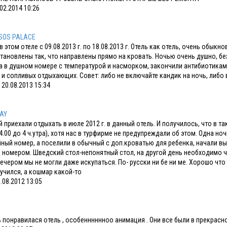
02.2014 10:26
SOS PALACE
в этом отеле с 09.08.2013 г. по 18.08.2013 г. Отель как отель, очень обык
тановлены так, что направлены прямо на кровать. Ночью очень душно, бе
 в душном номере с температурой и насморком, закончили антибиотикам
и сопливых отдыхающих. Совет: либо не включайте кандик на ночь, либо 
20.08.2013 15:34
BAY
 приехали отдыхать в июле 2012 г. в данный отель. И получилось, что в 
4.00 до 4 ч.утра), хотя нас в турфирме не предупреждали об этом. Одна 
ный номер, а поселили в обычный с доп.кроватью для ребенка, начали вы
номером. Шведский стол-непонятный стол, на другой день необходимо чт
ечером мы не могли даже искупаться. По- русски ни бе ни ме. Хорошо что 
учился, а кошмар какой-то
.08.2012 13:05
 понравилася отель , особенннннноо анимация . Они все были в прекрасн