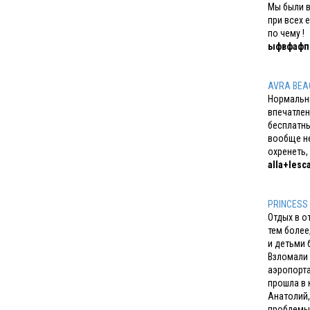
Мы были в
при всех 
по чему !
ыфвфаф
AVRA BEA
Нормальны
впечатлен
бесплатны
вообще не
охренеть,
alla+lesc
PRINCESS
Отдых в о
тем более
и детьми 
Взломали 
аэропорта
прошла в 
Анатолий,
проблемы 