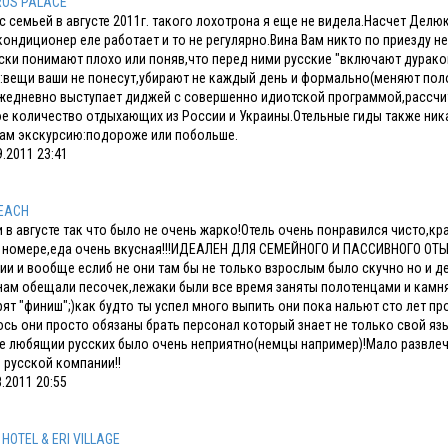
OS PALACE
с семьей в августе 2011г. такого лохотрона я еще не видела.Насчет Делю
ондиционер еле работает и то не регулярно.Вина Вам никто по приезду не
ски понимают плохо или поняв,что перед ними русские "включают дурак
:вещи ваши не понесут,убирают не каждый день и формально(меняют полот
жедневно выступает диджей с совершенно идиотской программой,рассчит
е количество отдыхающих из России и Украины.Отельные гиды также ник
Вам экскурсию:подороже или побольше.
.2011 23:41
BEACH
 в августе так что было не очень жарко!Отель очень понравился чисто,к
 номере,еда очень вкусная!!!ИДЕАЛЕН ДЛЯ СЕМЕЙНОГО И ПАССИВНОГО ОТЫХА
ии и вообще еслиб не они там бы не только взрослым было скучно но и дет
нам обещали песочек,лежаки были все время заняты полотенцами и камням
рят "финиш";)как будто ты успел много выпить они пока нальют сто лет пр
сь они просто обязаны брать персонал который знает не только свой язы
е любящии русских было очень неприятно(немцы например)!Мало развлеч
 русской компании!!
.2011 20:55
 HOTEL & ERI VILLAGE