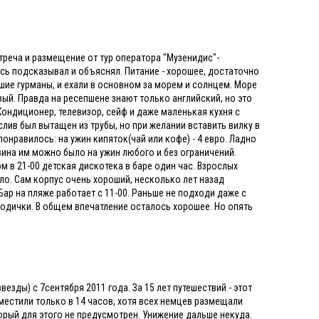
Встреча и размещение от тур оператора "Музенидис"-
ось подсказывал и объяснял. Питание - хорошее, достаточно
шие гурманы, и ехали в основном за морем и солнцем. Море
вый. Правда на ресепшене знают только английский, но это
Кондиционер, телевизор, сейф и даже маленькая кухня с
лив был вытащен из трубы, но при желании вставить вилку в
 понравилось: на ужин кипяток(чай или кофе) - 4 евро. Ладно
то вина им можно было на ужин любого и без ограничений.
м в 21-00 детская дискотека в баре один час. Взрослых
ло. Сам корпус очень хороший, несколько лет назад
Бар на пляже работает с 11-00. Раньше не подходи даже с
 водички. В общем впечатление осталось хорошее. Но опять
везды) с 7сентября 2011 года. За 15 лет путешествий - этот
местили только в 14 часов, хотя всех немцев размещали
торый для этого не предусмотрен. Унижение дальше некуда.