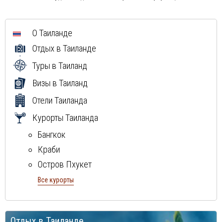
О Таиланде
Отдых в Таиланде
Туры в Таиланд
Визы в Таиланд
Отели Таиланда
Курорты Таиланда
Бангкок
Краби
Остров Пхукет
Остров Самуи
Все курорты
Паттайя
Отдых в Таиланде