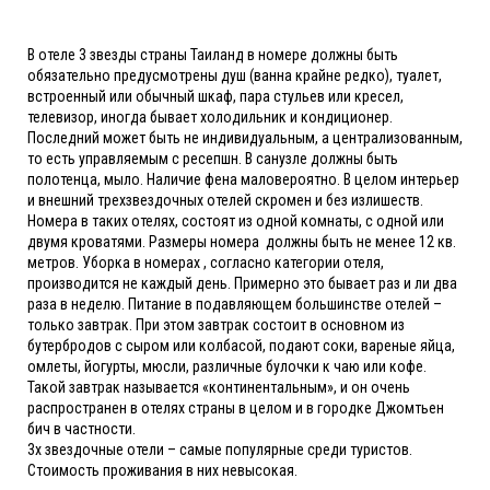
В отеле 3 звезды страны Таиланд в номере должны быть
обязательно предусмотрены душ (ванна крайне редко), туалет,
встроенный или обычный шкаф, пара стульев или кресел,
телевизор, иногда бывает холодильник и кондиционер.
Последний может быть не индивидуальным, а централизованным,
то есть управляемым с ресепшн. В санузле должны быть
полотенца, мыло. Наличие фена маловероятно. В целом интерьер
и внешний трехзвездочных отелей скромен и без излишеств.
Номера в таких отелях, состоят из одной комнаты, с одной или
двумя кроватями. Размеры номера должны быть не менее 12 кв.
метров. Уборка в номерах , согласно категории отеля,
производится не каждый день. Примерно это бывает раз и ли два
раза в неделю. Питание в подавляющем большинстве отелей –
только завтрак. При этом завтрак состоит в основном из
бутербродов с сыром или колбасой, подают соки, вареные яйца,
омлеты, йогурты, мюсли, различные булочки к чаю или кофе.
Такой завтрак называется «континентальным», и он очень
распространен в отелях страны в целом и в городке Джомтьен
бич в частности.
3х звездочные отели – самые популярные среди туристов.
Стоимость проживания в них невысокая.