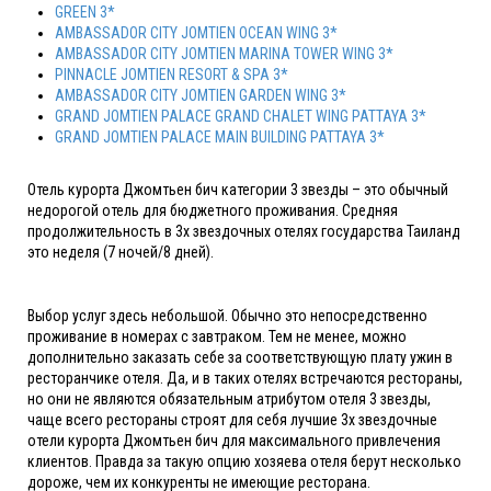
GREEN 3*
AMBASSADOR CITY JOMTIEN OCEAN WING 3*
AMBASSADOR CITY JOMTIEN MARINA TOWER WING 3*
PINNACLE JOMTIEN RESORT & SPA 3*
AMBASSADOR CITY JOMTIEN GARDEN WING 3*
GRAND JOMTIEN PALACE GRAND CHALET WING PATTAYA 3*
GRAND JOMTIEN PALACE MAIN BUILDING PATTAYA 3*
Отель курорта Джомтьен бич категории 3 звезды – это обычный
недорогой отель для бюджетного проживания. Средняя
продолжительность в 3х звездочных отелях государства Таиланд
это неделя (7 ночей/8 дней).
Выбор услуг здесь небольшой. Обычно это непосредственно
проживание в номерах с завтраком. Тем не менее, можно
дополнительно заказать себе за соответствующую плату ужин в
ресторанчике отеля. Да, и в таких отелях встречаются рестораны,
но они не являются обязательным атрибутом отеля 3 звезды,
чаще всего рестораны строят для себя лучшие 3х звездочные
отели курорта Джомтьен бич для максимального привлечения
клиентов. Правда за такую опцию хозяева отеля берут несколько
дороже, чем их конкуренты не имеющие ресторана.