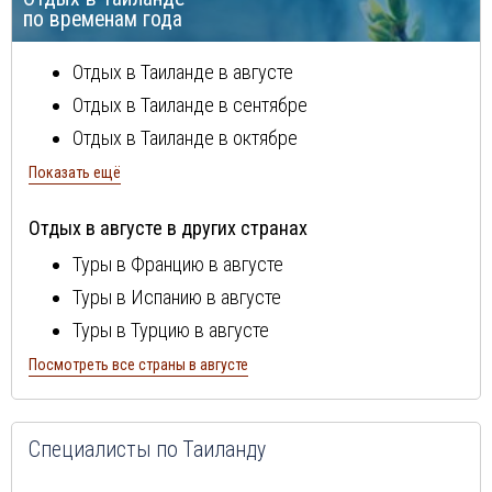
по временам года
Отдых в Таиланде в августе
Отдых в Таиланде в сентябре
Отдых в Таиланде в октябре
Отдых в Таиланде в ноябре
Показать ещё
Отдых в Таиланде в декабре
Отдых в августе в других странах
Отдых в Таиланде в январе
Туры в Францию в августе
Отдых в Таиланде в феврале
Туры в Испанию в августе
Отдых в Таиланде в марте
Туры в Турцию в августе
Отдых в Таиланде в апреле
Туры в Болгарию в августе
Посмотреть все страны в августе
Отдых в Таиланде в мае
Туры в Португалию в августе
Отдых в Таиланде в июне
Туры в Италию в августе
Отдых в Таиланде в июле
Специалисты по Таиланду
Туры в Египет в августе