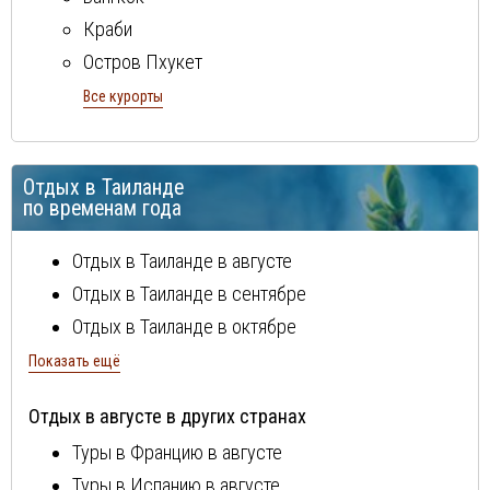
Краби
Остров Пхукет
Остров Самуи
Все курорты
Паттайя
Отдых в Таиланде
по временам года
Отдых в Таиланде в августе
Отдых в Таиланде в сентябре
Отдых в Таиланде в октябре
Отдых в Таиланде в ноябре
Показать ещё
Отдых в Таиланде в декабре
Отдых в августе в других странах
Отдых в Таиланде в январе
Туры в Францию в августе
Отдых в Таиланде в феврале
Туры в Испанию в августе