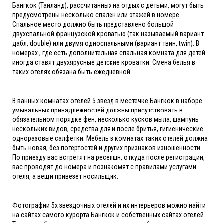
Бангкок (Таиланд), рассчитанных на отдых с детьми, могут быть
предусмотрены несколько спален или этажей в номере.
Спальное место должно быть представлено большой
двухспальной французской кроватью (так называемый вариант
дабл, double) или двумя односпальными (вариант твин, twin). В
номерах , где есть дополнительная спальная комната для детей
иногда ставят двухярусные детские кроватки. Смена белья в
таких отелях обязана быть ежедневной.
В ванных комнатах отелей 5 звезд в местечке Бангкок в наборе
умывальных принадлежностей должны присутствовать в
обязательном порядке фен, несколько кусков мыла, шампунь
нескольких видов, средства для и после бритья, гигиенические
одноразовые салфетки. Мебель в комнатах таких отелей должна
быть новая, без потертостей и других признаков изношенности.
По приезду вас встретят на ресепшн, откуда после регистрации,
вас проводят до номера и познакомят с правилами услугами
отеля, а вещи привезет носильщик.
Фотографии 5х звездочных отелей и их интерьеров можно найти
на сайтах самого курорта Бангкок и собственных сайтах отелей.