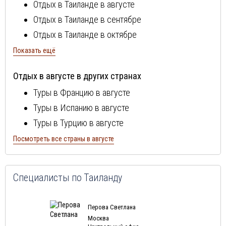
Отдых в Таиланде в августе
Отдых в Таиланде в сентябре
Отдых в Таиланде в октябре
Отдых в Таиланде в ноябре
Показать ещё
Отдых в Таиланде в декабре
Отдых в августе в других странах
Отдых в Таиланде в январе
Туры в Францию в августе
Отдых в Таиланде в феврале
Туры в Испанию в августе
Отдых в Таиланде в марте
Туры в Турцию в августе
Отдых в Таиланде в апреле
Туры в Болгарию в августе
Посмотреть все страны в августе
Отдых в Таиланде в мае
Туры в Португалию в августе
Отдых в Таиланде в июне
Туры в Италию в августе
Отдых в Таиланде в июле
Специалисты по Таиланду
Туры в Египет в августе
Туры в Кипр в августе
Перова Светлана
Туры в Швейцарию в августе
Москва