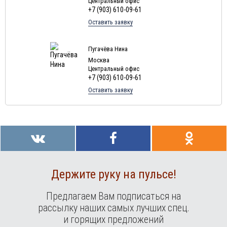
Центральный офис
Туры в ОАЭ в августе
+7 (903) 610-09-61
Туры в Мальту в августе
Оставить заявку
Туры в Индонезию в августе
Туры в Хорватию в августе
Пугачёва Нина
Москва
Туры в Чехию в августе
Центральный офис
Туры в Финляндию в августе
+7 (903) 610-09-61
Оставить заявку
Туры в Черногорию в августе
Туры в Израиля в августе
Туры в Индию в августе
Туры в Марокко в августе
Туры в Тунис в августе
Туры в
Шри-Ланка
в августе
Держите руку на пульсе!
Туры в Норвегию в августе
Предлагаем Вам подписаться на
Туры в Россию в августе
рассылку наших самых лучших спец.
Туры в Мексику в августе
и горящих предложений