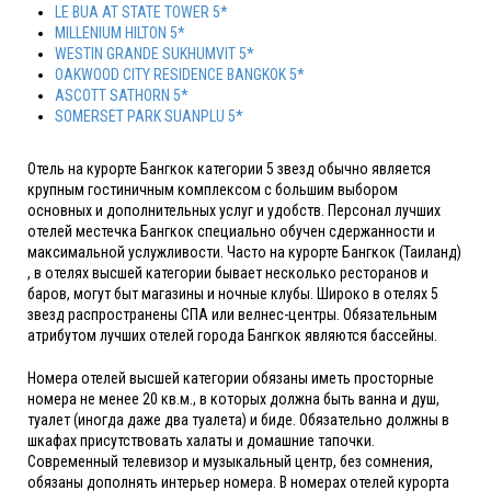
LE BUA AT STATE TOWER 5*
MILLENIUM HILTON 5*
WESTIN GRANDE SUKHUMVIT 5*
OAKWOOD CITY RESIDENCE BANGKOK 5*
ASCOTT SATHORN 5*
SOMERSET PARK SUANPLU 5*
Отель на курорте Бангкок категории 5 звезд обычно является
крупным гостиничным комплексом с большим выбором
основных и дополнительных услуг и удобств. Персонал лучших
отелей местечка Бангкок специально обучен сдержанности и
максимальной услужливости. Часто на курорте Бангкок (Таиланд)
, в отелях высшей категории бывает несколько ресторанов и
баров, могут быт магазины и ночные клубы. Широко в отелях 5
звезд распространены СПА или велнес-центры. Обязательным
атрибутом лучших отелей города Бангкок являются бассейны.
Номера отелей высшей категории обязаны иметь просторные
номера не менее 20 кв.м., в которых должна быть ванна и душ,
туалет (иногда даже два туалета) и биде. Обязательно должны в
шкафах присутствовать халаты и домашние тапочки.
Современный телевизор и музыкальный центр, без сомнения,
обязаны дополнять интерьер номера. В номерах отелей курорта